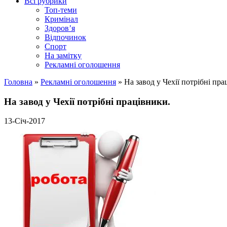
Всі рубрики
Топ-теми
Кримінал
Здоров’я
Відпочинок
Спорт
На замітку
Рекламні оголошення
Головна
»
Рекламні оголошення
»
На завод у Чехії потрібні пра
На завод у Чехії потрібні працівники.
13-Січ-2017