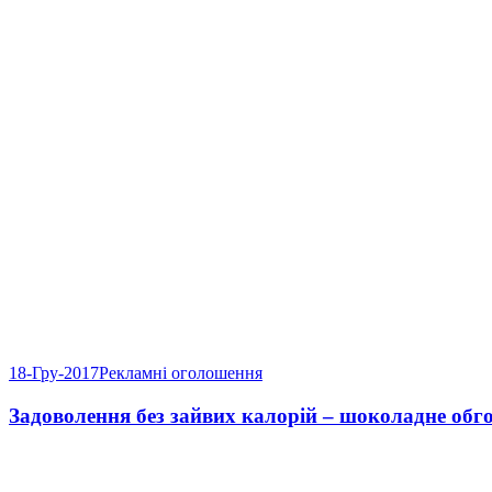
18-Гру-2017
Рекламні оголошення
Задоволення без зайвих калорій – шоколадне обг