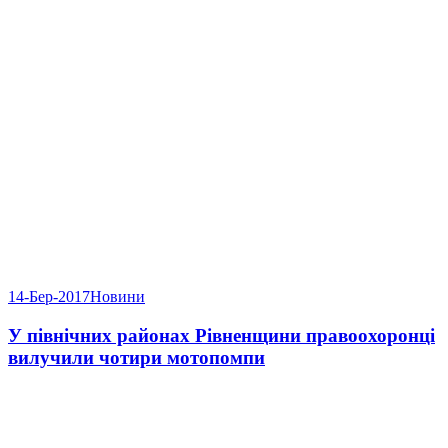
14-Бер-2017
Новини
У північних районах Рівненщини правоохоронці
вилучили чотири мотопомпи