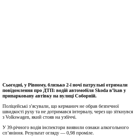
Сьогодні, у Рівному, близько 2-ї ночі патрульні отримали
повідомлення про ДТП: водій автомобіля Skoda в’їхав у
припарковану автівку на вулиці Соборній.
Поліцейські з’ясували, що керманич не обрав безпечної
швидкості руху та не дотримався інтервалу, через що зіткнувся
з Volkswagen, який стояв на узбіччі.
У 39-річного водія інспектори виявили ознаки алкогольного
сп’яніння. Результат огляду — 0,98 проміле.