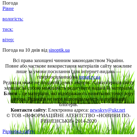
Погода
Рівне
вологість:
тиск:
вітер:
Погода на 10 днів від
sinoptik.ua
Всі права захищені чинним законодавством України.
Повне або часткове використання матеріалів сайту можливе
лише за умови посилання (для інтернет-видань —
гіперпосилання) на
tomat.rv.ua
Редакція може не поділяти думку авторів. Адміністрація сайту
залишає за собою можливість редагувати надані їй матеріали.
Блоги
– це матеріали, які відображають винятково точку зору
автора. Редакція не несе відповідальність за публікації
блогерів.
Контакти сайту
: Електронна адреса:
newskvv@ukr.net
© ТОВ «ІНФОРМАЦІЙНЕ АГЕНТСТВО «НОВИНИ ПО-
РІВНЕНСЬКИ» 2014-2020
Розробка сайту.