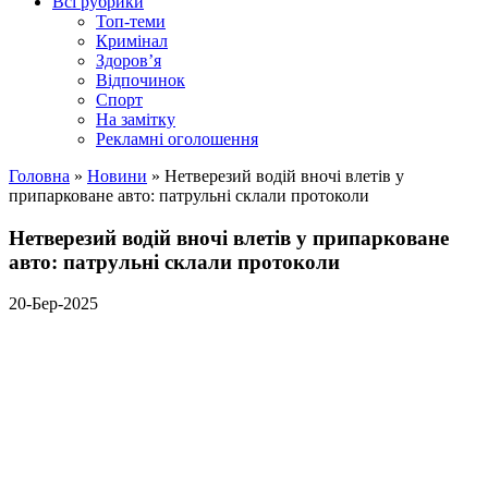
Всі рубрики
Топ-теми
Кримінал
Здоров’я
Відпочинок
Спорт
На замітку
Рекламні оголошення
Головна
»
Новини
»
Нетверезий водій вночі влетів у
припарковане авто: патрульні склали протоколи
Нетверезий водій вночі влетів у припарковане
авто: патрульні склали протоколи
20-Бер-2025