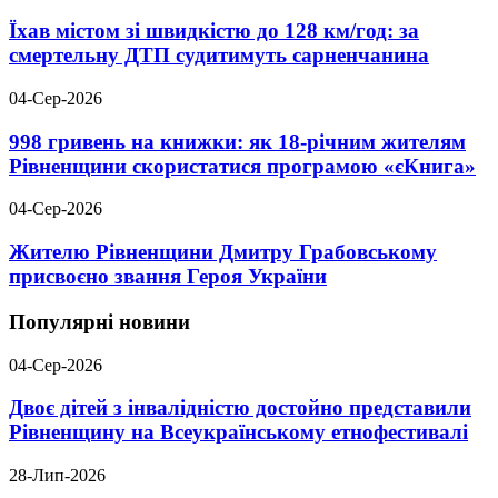
Їхав містом зі швидкістю до 128 км/год: за
смертельну ДТП судитимуть сарненчанина
04-Сер-2026
998 гривень на книжки: як 18-річним жителям
Рівненщини скористатися програмою «єКнига»
04-Сер-2026
Жителю Рівненщини Дмитру Грабовському
присвоєно звання Героя України
Популярні новини
04-Сер-2026
Двоє дітей з інвалідністю достойно представили
Рівненщину на Всеукраїнському етнофестивалі
28-Лип-2026