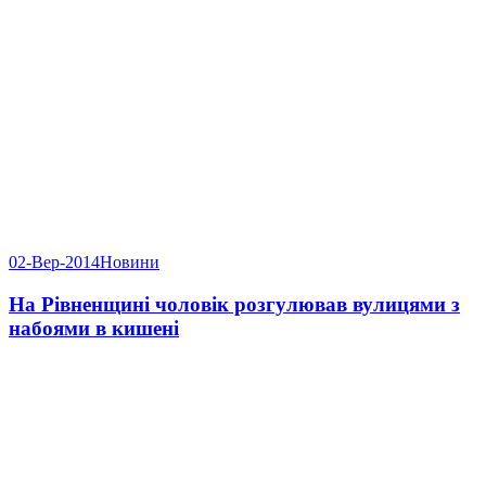
02-Вер-2014
Новини
На Рівненщині чоловік розгулював вулицями з
набоями в кишені