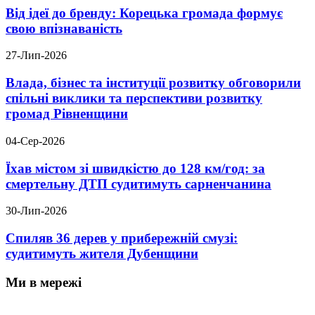
Від ідеї до бренду: Корецька громада формує
свою впізнаваність
27-Лип-2026
Влада, бізнес та інституції розвитку обговорили
спільні виклики та перспективи розвитку
громад Рівненщини
04-Сер-2026
Їхав містом зі швидкістю до 128 км/год: за
смертельну ДТП судитимуть сарненчанина
30-Лип-2026
Спиляв 36 дерев у прибережній смузі:
судитимуть жителя Дубенщини
Ми в мережі