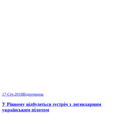
17-Січ-2018
Відпочинок
У Рівному відбудеться зустріч з легендарним
українським пілотом