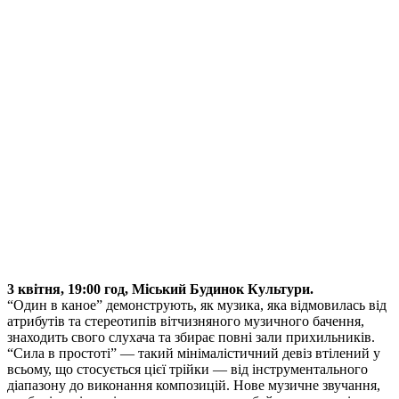
3 квітня, 19:00 год, Міський Будинок Культури.
“Один в каное” демонструють, як музика, яка відмовилась від
атрибутів та стереотипів вітчизняного музичного бачення,
знаходить свого слухача та збирає повні зали прихильників.
“Сила в простоті” — такий мінімалістичний девіз втілений у
всьому, що стосується цієї трійки — від інструментального
діапазону до виконання композицій. Нове музичне звучання,