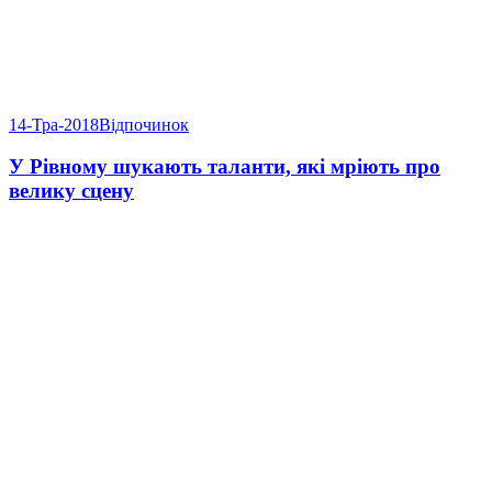
14-Тра-2018
Відпочинок
У Рівному шукають таланти, які мріють про
велику сцену