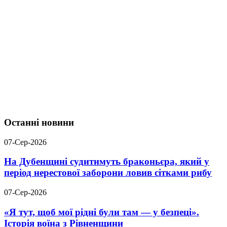
Останні новини
07-Сер-2026
На Дубенщині судитимуть браконьєра, який у
період нерестової заборони ловив сітками рибу
07-Сер-2026
«Я тут, щоб мої рідні були там — у безпеці».
Історія воїна з Рівненщини