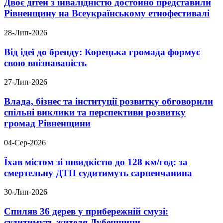
Двоє дітей з інвалідністю достойно представили
Рівненщину на Всеукраїнському етнофестивалі
28-Лип-2026
Від ідеї до бренду: Корецька громада формує
свою впізнаваність
27-Лип-2026
Влада, бізнес та інституції розвитку обговорили
спільні виклики та перспективи розвитку
громад Рівненщини
04-Сер-2026
Їхав містом зі швидкістю до 128 км/год: за
смертельну ДТП судитимуть сарненчанина
30-Лип-2026
Спиляв 36 дерев у прибережній смузі:
судитимуть жителя Дубенщини