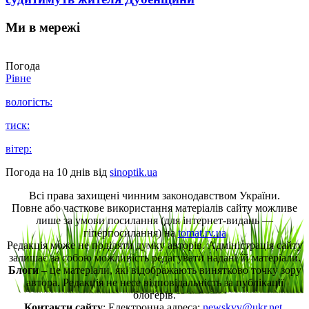
Ми в мережі
Погода
Рівне
вологість:
тиск:
вітер:
Погода на 10 днів від
sinoptik.ua
Всі права захищені чинним законодавством України.
Повне або часткове використання матеріалів сайту можливе
лише за умови посилання (для інтернет-видань —
гіперпосилання) на
tomat.rv.ua
Редакція може не поділяти думку авторів. Адміністрація сайту
залишає за собою можливість редагувати надані їй матеріали.
Блоги
– це матеріали, які відображають винятково точку зору
автора. Редакція не несе відповідальність за публікації
блогерів.
Контакти сайту
: Електронна адреса:
newskvv@ukr.net