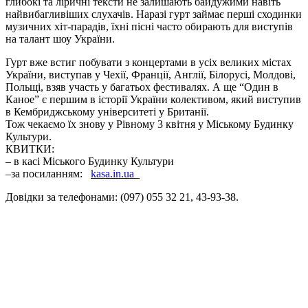
глибокі та ліричні тексти не залишають байдужими навіть
найвибагливіших слухачів. Наразі гурт займає перші сходинки
музичних хіт-парадів, їхні пісні часто обирають для виступів
на талант шоу України.
Гурт вже встиг побувати з концертами в усіх великих містах
України, виступав у Чехії, Франції, Англії, Білорусі, Молдові,
Польщі, взяв участь у багатьох фестивалях. А ще “Один в
Каное” є першим в історії України колективом, який виступив
в Кембриджському університеті у Британії.
Тож чекаємо їх знову у Рівному 3 квітня у Міському Будинку
Культури.
КВИТКИ:
– в касі Міського Будинку Культури
–за посиланням:
kasa.in.ua
Довідки за телефонами: (097) 055 32 21,
43-93-38
.