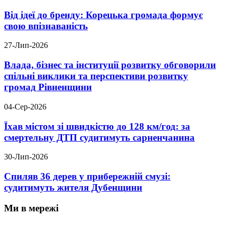
Від ідеї до бренду: Корецька громада формує
свою впізнаваність
27-Лип-2026
Влада, бізнес та інституції розвитку обговорили
спільні виклики та перспективи розвитку
громад Рівненщини
04-Сер-2026
Їхав містом зі швидкістю до 128 км/год: за
смертельну ДТП судитимуть сарненчанина
30-Лип-2026
Спиляв 36 дерев у прибережній смузі:
судитимуть жителя Дубенщини
Ми в мережі