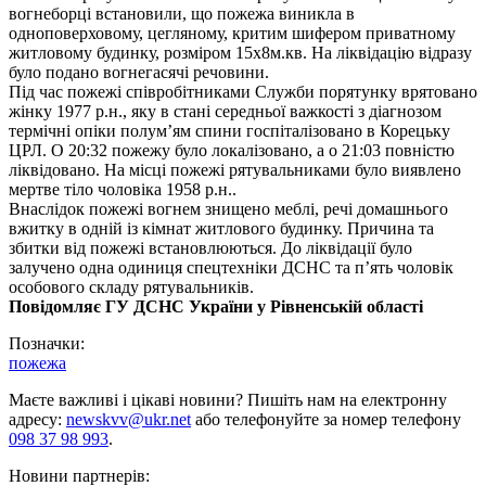
вогнеборці встановили, що пожежа виникла в
одноповерховому, цегляному, критим шифером приватному
житловому будинку, розміром 15х8м.кв. На ліквідацію відразу
було подано вогнегасячі речовини.
Під час пожежі співробітниками Служби порятунку врятовано
жінку 1977 р.н., яку в стані середньої важкості з діагнозом
термічні опіки полум’ям спини госпіталізовано в Корецьку
ЦРЛ. О 20:32 пожежу було локалізовано, а о 21:03 повністю
ліквідовано. На місці пожежі рятувальниками було виявлено
мертве тіло чоловіка 1958 р.н..
Внаслідок пожежі вогнем знищено меблі, речі домашнього
вжитку в одній із кімнат житлового будинку. Причина та
збитки від пожежі встановлюються. До ліквідації було
залучено одна одиниця спецтехніки ДСНС та п’ять чоловік
особового складу рятувальників.
Повідомляє ГУ ДСНС України у Рівненській області
Позначки:
пожежа
Маєте важливі і цікаві новини? Пишіть нам на електронну
адресу:
newskvv@ukr.net
або телефонуйте за номер телефону
098 37 98 993
.
Новини партнерів: