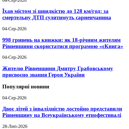
04-Сер-2026
Їхав містом зі швидкістю до 128 км/год: за
смертельну ДТП судитимуть сарненчанина
04-Сер-2026
998 гривень на книжки: як 18-річним жителям
Рівненщини скористатися програмою «єКнига»
04-Сер-2026
Жителю Рівненщини Дмитру Грабовському
присвоєно звання Героя України
Популярні новини
04-Сер-2026
Двоє дітей з інвалідністю достойно представили
Рівненщину на Всеукраїнському етнофестивалі
28-Лип-2026