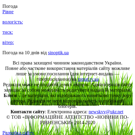
Погода
Рівне
вологість:
тиск:
вітер:
Погода на 10 днів від
sinoptik.ua
Всі права захищені чинним законодавством України.
Повне або часткове використання матеріалів сайту можливе
лише за умови посилання (для інтернет-видань —
гіперпосилання) на
tomat.rv.ua
Редакція може не поділяти думку авторів. Адміністрація сайту
залишає за собою можливість редагувати надані їй матеріали.
Блоги
– це матеріали, які відображають винятково точку зору
автора. Редакція не несе відповідальність за публікації
блогерів.
Контакти сайту
: Електронна адреса:
newskvv@ukr.net
© ТОВ «ІНФОРМАЦІЙНЕ АГЕНТСТВО «НОВИНИ ПО-
РІВНЕНСЬКИ» 2014-2020
Розробка сайту.