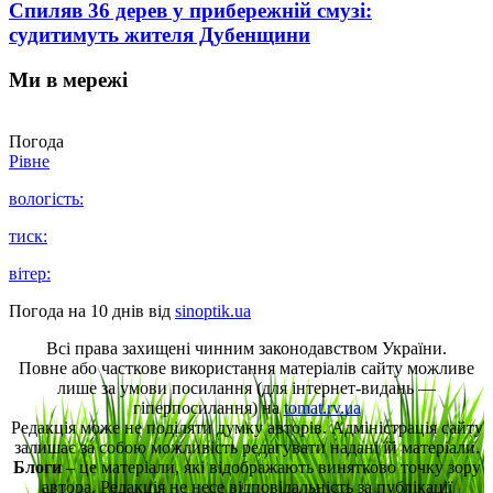
Спиляв 36 дерев у прибережній смузі:
судитимуть жителя Дубенщини
Ми в мережі
Погода
Рівне
вологість:
тиск:
вітер:
Погода на 10 днів від
sinoptik.ua
Всі права захищені чинним законодавством України.
Повне або часткове використання матеріалів сайту можливе
лише за умови посилання (для інтернет-видань —
гіперпосилання) на
tomat.rv.ua
Редакція може не поділяти думку авторів. Адміністрація сайту
залишає за собою можливість редагувати надані їй матеріали.
Блоги
– це матеріали, які відображають винятково точку зору
автора. Редакція не несе відповідальність за публікації