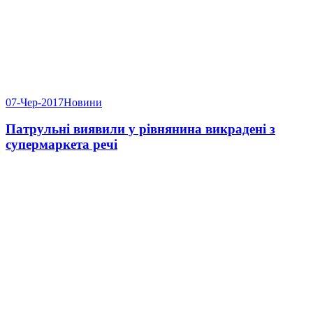
07-Чер-2017
Новини
Патрульні виявили у рівнянина викрадені з
супермаркета речі