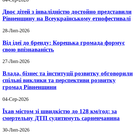
Двоє дітей з інвалідністю достойно представили
Рівненщину на Всеукраїнському етнофестивалі
28-Лип-2026
Від ідеї до бренду: Корецька громада формує
свою впізнаваність
27-Лип-2026
Влада, бізнес та інституції розвитку обговорили
спільні виклики та перспективи розвитку
громад Рівненщини
04-Сер-2026
Їхав містом зі швидкістю до 128 км/год: за
смертельну ДТП судитимуть сарненчанина
30-Лип-2026