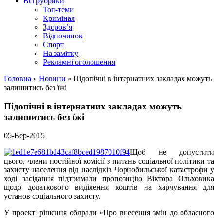
Всі рубрики
Топ-теми
Кримінал
Здоров’я
Відпочинок
Спорт
На замітку
Рекламні оголошення
Головна
»
Новини
»
Підопічні в інтернатних закладах можуть
залишитись без їжі
Підопічні в інтернатних закладах можуть
залишитись без їжі
05-Вер-2015
Щоб не допустити
цього, члени постійної комісії з питань соціальної політики та
захисту населення від наслідків Чорнобильської катастрофи у
ході засідання підтримали пропозицію Віктора Ольховика
щодо додаткового виділення коштів на харчування для
установ соціального захисту.
У проекті рішення облради «Про внесення змін до обласного