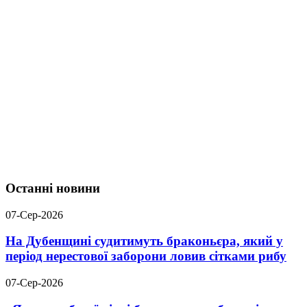
Останні новини
07-Сер-2026
На Дубенщині судитимуть браконьєра, який у
період нерестової заборони ловив сітками рибу
07-Сер-2026