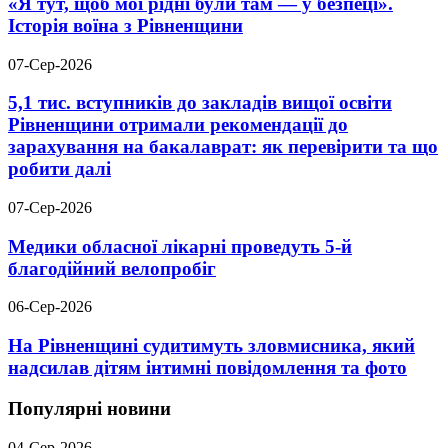
«Я тут, щоб мої рідні були там — у безпеці».
Історія воїна з Рівненщини
07-Сер-2026
5,1 тис. вступників до закладів вищої освіти
Рівненщини отримали рекомендації до
зарахування на бакалаврат: як перевірити та що
робити далі
07-Сер-2026
Медики обласної лікарні проведуть 5-й
благодійний велопробіг
06-Сер-2026
На Рівненщині судитимуть зловмисника, який
надсилав дітям інтимні повідомлення та фото
Популярні новини
04-Сер-2026