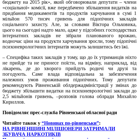
бюджету на 2015 рік», який обговорювали депутати – члени
«соціальної» комісії, вже передбачено збільшення видатків на
придбання медикаментів та продуктів харчування в сумі 1
мільйон 570 тисяч гривень для підопічних закладів
соціального захисту. Але, за словами Віктора Ольховика,
цього на сьогодні надто мало, адже у підсобних господарствах
інтернатних закладів не зібрали планованого врожаю,
водночас ціни на продукти харчування зросли, тому підопічні
психоневрологічних інтернатів можуть залишитись без їжі.
– Специфіка таких закладів у тому, що до їх утриманців ніхто
не прийде та не принесе поїсти, на відміну, наприклад, від
лікарень, де до хворого прийдуть родичі чи друзі та
погодують. Саме влада відповідальна за забезпечення
належних умов проживання підопічних. Тому депутати
рекомендують Рівненській облдержадміністрації у змінах до
бюджету збільшити видатки на психоневрологічні заклади до
2,5 мільйонів гривень, –розповів голова облради Михайло
Кириллов.
Повідомляє прес-служба Рівненської обласної ради
Читайте також у
“Новинах по-рівненськи”
:
НА РІВНЕНЩИНІ МІЛІЦІОНЕРИ ЗАТРИМАЛИ
ЗБУВАЧА НАРКОТИКІВ