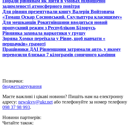
Поради рівнянам як діяти в умовах підвищеної
задимленості атмосферного повітря
Для рівнян презентували книгу Валерія Войтовича
«Томаш Оскар Сосновський. Скульптура класицизму»
Для мешканців Рокитнівщини вводиться новий
пропускний режим з Республікою Білорусь
Рівнянка заховала наркотики у грушу
Зоряна Хомко переїхала у Рівне, щоб навчати «
першачків» грамоті
Працівники ДАІ Рівненщини затримали авто, у якому
перевозили близько 7 кілограмів сонячного каміння
Позначки:
бюджет
харчування
Маєте важливі і цікаві новини? Пишіть нам на електронну
адресу:
newskvv@ukr.net
або телефонуйте за номер телефону
098 37 98 993
.
Новини партнерів:
Читайте також: