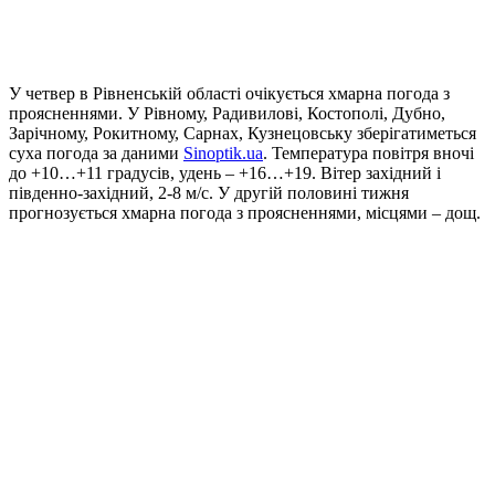
У четвер в Рівненській області очікується хмарна погода з
проясненнями. У Рівному, Радивилові, Костополі, Дубно,
Зарічному, Рокитному, Сарнах, Кузнецовську зберігатиметься
суха погода за даними
Sinoptik.ua
. Температура повітря вночі
до +10…+11 градусів, удень – +16…+19. Вітер західний і
південно-західний, 2-8 м/с. У другій половині тижня
прогнозується хмарна погода з проясненнями, місцями – дощ.