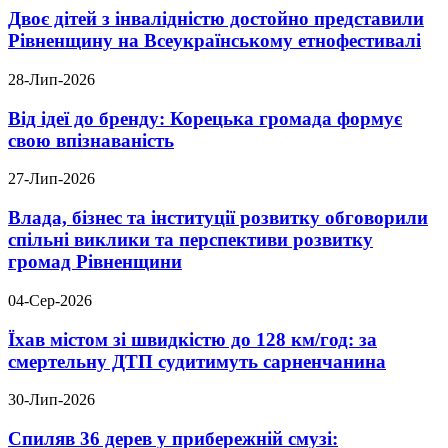
Двоє дітей з інвалідністю достойно представили
Рівненщину на Всеукраїнському етнофестивалі
28-Лип-2026
Від ідеї до бренду: Корецька громада формує
свою впізнаваність
27-Лип-2026
Влада, бізнес та інституції розвитку обговорили
спільні виклики та перспективи розвитку
громад Рівненщини
04-Сер-2026
Їхав містом зі швидкістю до 128 км/год: за
смертельну ДТП судитимуть сарненчанина
30-Лип-2026
Спиляв 36 дерев у прибережній смузі: