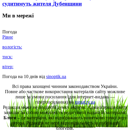
судитимуть жителя Дубенщини
Ми в мережі
Погода
Рівне
вологість:
тиск:
вітер:
Погода на 10 днів від
sinoptik.ua
Всі права захищені чинним законодавством України.
Повне або часткове використання матеріалів сайту можливе
лише за умови посилання (для інтернет-видань —
гіперпосилання) на
tomat.rv.ua
Редакція може не поділяти думку авторів. Адміністрація сайту
залишає за собою можливість редагувати надані їй матеріали.
Блоги
– це матеріали, які відображають винятково точку зору
автора. Редакція не несе відповідальність за публікації
блогерів.