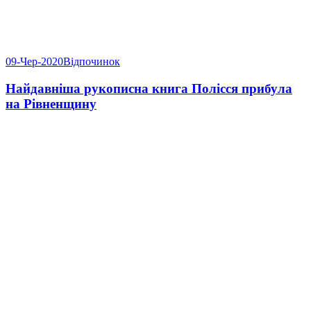
09-Чер-2020
Відпочинок
Найдавніша рукописна книга Полісся прибула
на Рівненщину