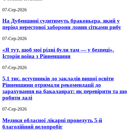
07-Сер-2026
На Дубенщині судитимуть браконьєра, який у
період нерестової заборони ловив сітками рибу
07-Сер-2026
«Я тут, щоб мої рідні були там — у безпеці».
Історія воїна з Рівненщини
07-Сер-2026
5,1 тис. вступників до закладів вищої освіти
Рівненщини отримали рекомендації до
зарахування на бакалаврат: як перевірити та що
робити далі
07-Сер-2026
Медики обласної лікарні проведуть 5-й
благодійний велопробіг