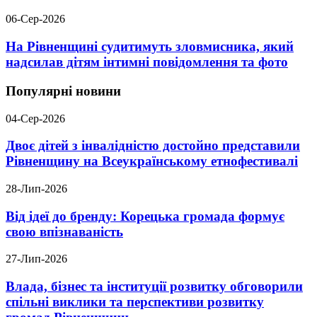
06-Сер-2026
На Рівненщині судитимуть зловмисника, який
надсилав дітям інтимні повідомлення та фото
Популярні новини
04-Сер-2026
Двоє дітей з інвалідністю достойно представили
Рівненщину на Всеукраїнському етнофестивалі
28-Лип-2026
Від ідеї до бренду: Корецька громада формує
свою впізнаваність
27-Лип-2026
Влада, бізнес та інституції розвитку обговорили
спільні виклики та перспективи розвитку