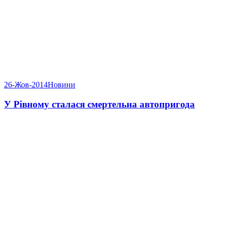
26-Жов-2014
Новини
У Рівному сталася смертельна автопригода