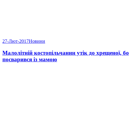
27-Лют-2017
Новини
Малолітній костопільчанин утік до хрещеної, бо
посварився із мамою