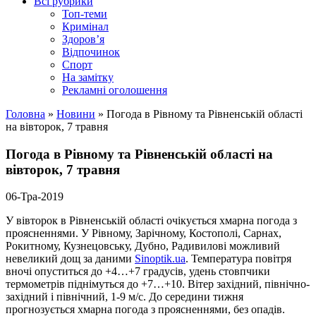
Всі рубрики
Топ-теми
Кримінал
Здоров’я
Відпочинок
Спорт
На замітку
Рекламні оголошення
Головна
»
Новини
»
Погода в Рівному та Рівненській області
на вівторок, 7 травня
Погода в Рівному та Рівненській області на
вівторок, 7 травня
06-Тра-2019
У вівторок в Рівненській області очікується хмарна погода з
проясненнями. У Рівному, Зарічному, Костополі, Сарнах,
Рокитному, Кузнецовську, Дубно, Радивилові можливий
невеликий дощ за даними
Sinoptik.ua
. Температура повітря
вночі опуститься до +4…+7 градусів, удень стовпчики
термометрів піднімуться до +7…+10. Вітер західний, північно-
західний і північний, 1-9 м/с. До середини тижня
прогнозується хмарна погода з проясненнями, без опадів.