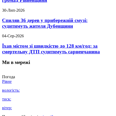
громад Рівненщини
30-Лип-2026
Спиляв 36 дерев у прибережній смузі:
судитимуть жителя Дубенщини
04-Сер-2026
Їхав містом зі швидкістю до 128 км/год: за
смертельну ДТП судитимуть сарненчанина
Ми в мережі
Погода
Рівне
вологість:
тиск:
вітер: