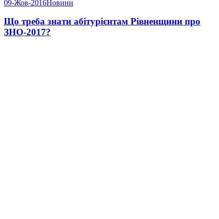
09-Жов-2016
Новини
Що треба знати абітурієнтам Рівненщини про
ЗНО-2017?