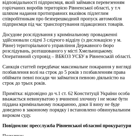
відповідальності підприємця, який займався перевезенням
горілчаних виробів територією Рівненської області, у т.ч
шляхом надання протиправних вказівок підлеглим
співробітникам про безперешкодний пропуск автомобіля
підприємця під час транспортування підакцизних товарів.
Досудове розслідування у кримінальному провадженні
здійснювали слідчі 3 слідчого відділу (з дислокацією у м.
Рівне) територіального управління Державного бюро
розслідувань, розташованого у місті Хмельницькому.
Оперативний супровід – ВБКОЗ УСБУ в Рівненській області.
Санкція статтей передбачає максимальне покарання у вигляді
позбавлення волі на строк до 5 років з позбавленням права
обіймати певні посади чи займатися певною діяльністю на
строк до трьох років.
Примітка: відповідно до ч.1 ст. 62 Конституції України особа
вважається невинуватою у вчиненні злочину і не може бути
піддана кримінальному покаранню, доки її вину не буде
доведено в законному порядку і встановлено обвинувальним
вироком суду.
Повідомляє пресслужба Рівненської обласної прокуратури
Позначки: