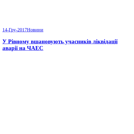
14-Гру-2017
Новини
У Рівному вшановують учасників ліквідації
аварії на ЧАЕС