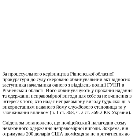
За процесуального керівництва Рівненської обласної
прокуратури до суду скеровано обвинувальний акт відносно
заступника начальника одного з відділень поліції ГУНП в
Рівненській області. Його обвинувачують у проханні надання
та одержанні неправомірної вигоди для себе за не вчинення в
інтересах того, хто надає неправомірну вигоду будь-якої дії з
використанням наданого йому службового становища та у
зловживанні впливом (ч. 1 ст. 368, ч. 2 ст. 369-2 КК України).
Слідством встановлено, що поліцейський налагодив схему
незаконного одержання неправомірної вигоди. Зокрема, він
отримував 200 доларів США щомісяця за не притягнення до