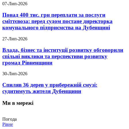
07-Лип-2026
Понад 400 тис. грн переплати за послуги
сміттєвоза: перед судом постане директорка
комунального підприємства на Дубенщині
27-Лип-2026
Влада, бізнес та інституції розвитку обговорили
спільні виклики та перспективи розвитку
громад Рівненщини
30-Лип-2026
Спиляв 36 дерев у прибережній смузі:
судитимуть жителя Дубенщини
Ми в мережі
Погода
Рівне