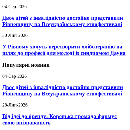
04-Сер-2026
Двоє дітей з інвалідністю достойно представили
Рівненщину на Всеукраїнському етнофестивалі
30-Лип-2026
У Рівному хочуть перетворити хліботерапію на
шлях до професії для молоді із синдромом Дауна
Популярні новини
04-Сер-2026
Двоє дітей з інвалідністю достойно представили
Рівненщину на Всеукраїнському етнофестивалі
28-Лип-2026
Від ідеї до бренду: Корецька громада формує
свою впізнаваність