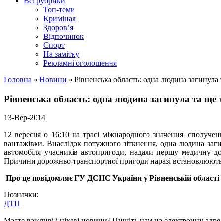
Всі рубрики
Топ-теми
Кримінал
Здоров’я
Відпочинок
Спорт
На замітку
Рекламні оголошення
Головна
»
Новини
»
Рівненська область: одна людина загинула
Рівненська область: одна людина загинула та ще
13-Вер-2014
12 вересня о 16:10 на трасі міжнародного значення, сполуче
вантажівки. Внаслідок потужного зіткнення, одна людина заг
автомобіля учасників автопригоди, надали першу медичну до
Причини дорожньо-транспортної пригоди наразі встановлюють
Про це повідомляє ГУ ДСНС України у Рівненській області
Позначки:
ДТП
Маєте важливі і цікаві новини? Пишіть нам на електронну адре