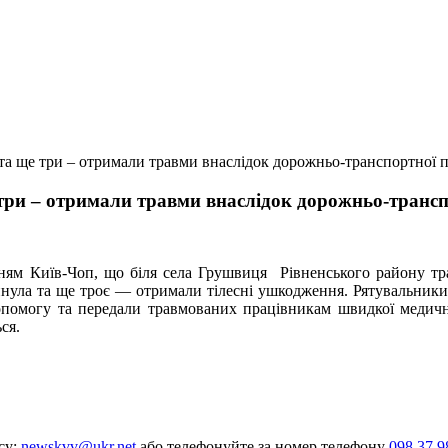
 та ще три – отримали травми внаслідок дорожньо-транспортної 
 три – отримали травми внаслідок дорожньо-транс
нням Київ-Чоп, що біля села Грушвиця Рівненського району тр
инула та ще троє — отримали тілесні ушкодження. Рятувальник
помогу та передали травмованих працівникам швидкої медично
ся.
су:
newskvv@ukr.net
або телефонуйте за номер телефону
098 37 9