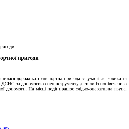
пригоди
портної пригоди
апилася дорожньо-транспортна пригода за участі легковика та
и ДСНС за допомогою спецінструменту дістали із понівеченого
ї допомоги. На місці події працює слідчо-оперативна група.
8 993
.