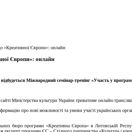
до «Креативної Європи»: онлайн
вної Європи»: онлайн
відбудеться Міжнародний семінар-тренінг «Участь у програ
 сайті Міністерства культури України триватиме онлайн-трансляц
формацію про нові можливості та умови участі українських органі
льних бюро програми «Креативна Європа» в Литовській Республ
ож експерт програми ЄС – Східного партнерства «Культура і кре