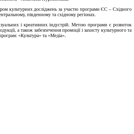
тром культурних досліджень за участю програми ЄС – Східного
центральному, південному та східному регіонах.
ізуальних і креативних індустрій. Метою програми є розвиток
дукції, а також забезпечення промоції і захисту культурного та
програм: «Культура» та «Медіа».