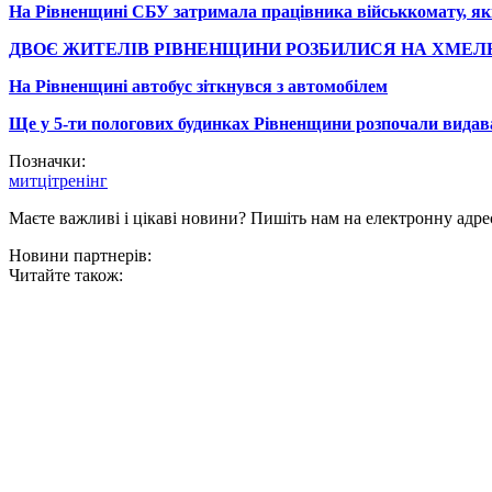
На Рівненщині СБУ затримала працівника військкомату, який
ДВОЄ ЖИТЕЛІВ РІВНЕНЩИНИ РОЗБИЛИСЯ НА ХМЕЛЬ
На Рівненщині автобус зіткнувся з автомобілем
Ще у 5-ти пологових будинках Рівненщини розпочали видав
Позначки:
митці
тренінг
Маєте важливі і цікаві новини? Пишіть нам на електронну адре
Новини партнерів:
Читайте також: