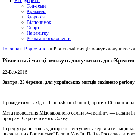
Всі рубрики
Топ-теми
Кримінал
Здоров’я
Відпочинок
Спорт
На замітку
Рекламні оголошення
Головна
»
Відпочинок
»
Рівненські митці зможуть долучитись 
Рівненські митці зможуть долучитись до «Креати
22-Бер-2016
Завтра, 23 березня, для
українських митців західного регіону
Проходитиме захід на Івано-Франківщині, проте з 10 години на
Мета проведення
Міжнародного семінару-тренінгу
— надати ін
програмі Європейського Союзу.
Перед українською аудиторією виступлять керівники націона
представник Британської Ради в Україні Пабло Росселло, а так