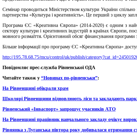
Семінар проводиться Міністерством культури України спільно
партнерства «Культура і креативність». Це перший з циклу запл
Програма ЄС «Креативна Європа» (2014-2020) є одним з найбі
сектору культури і креативних індустрій в країнах Європи, пос
мовного розмаїття. Орієнтовний обсяг фінансування програми з
Більше інформації про програму ЄС «Креативна Європа» досту
http://195.78.68.75/mcu/control/uk/publish/category?cat_id=2450192
Повідомляє прес-служба Рівненської ОДА
Читайте також у
“Новинах по-рівненськи”
:
На Рівненщині обікрали храм
Школярі Рівненщини відновлюють ліси та закладають парк
Рівненський «Інваспорт» запрошує учасників АТО
На Рівненщині працівник навчального закладу очікує вирок
Рівнянка з Луганська півтора року добивалася отримання с