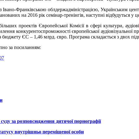
 з Івано-Франківською облдержадміністрацією, Українським цен
анованих на 2016 рік семінар-тренінгів, наступні відбудуться у 
льших проектів Європейської Комісії в сфері культури, аудіов
илення конкурентоспроможності європейської аудіовізуальної про
 бюджету ЄС – 1,46 млрд. євро. Програма складається з двох під
пно за посиланням:
07
и
 суду за розповсюдження дитячої порнографії
татусу внутрішньо переміщеної особи