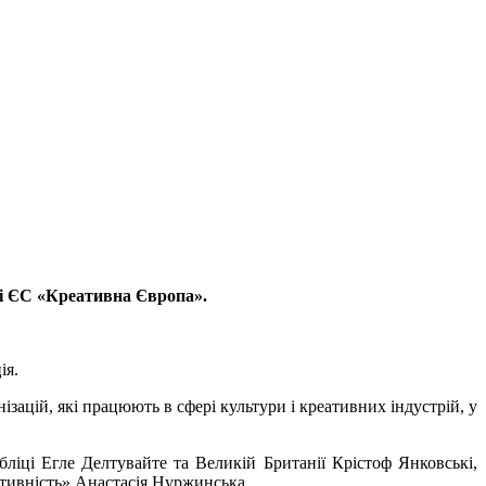
мі ЄС «Креативна Європа».
ія.
зацій, які працюють в сфері культури і креативних індустрій, у
іці Егле Делтувайте та Великій Британії Крістоф Янковські,
ативність» Анастасія Нуржинська.