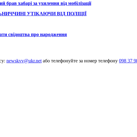
 брав хабарі за ухилення від мобілізації
НИЧЧИНІ УТІКАЮЧИ ВІД ПОЛІЦІЇ
ати свідоцтва про народження
су:
newskvv@ukr.net
або телефонуйте за номер телефону
098 37 9