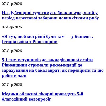
07-Сер-2026
На Дубенщині судитимуть браконьєра, який у
період нерестової заборони ловив сітками рибу
07-Сер-2026
«Я тут, щоб мої рідні були там — у безпеці».
Історія воїна з Рівненщини
07-Сер-2026
5,1 тис. вступників до закладів вищої освіти
Рівненщини отримали рекомендації до
зарахування на бакалаврат: як перевірити та що
робити далі
07-Сер-2026
Медики обласної лікарні проведуть 5-й
благодійний велопробіг