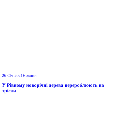
26-Січ-2021
Новини
У Рівному новорічні дерева перероблюють на
тріски