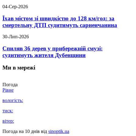
04-Сер-2026
Їхав містом зі швидкістю до 128 км/год: за
смертельну ДТП судитимуть сарненчанина
30-Лип-2026
Спиляв 36 дерев у прибережній смузі:
судитимуть жителя Дубенщини
Ми в мережі
Погода
Рівне
вологість:
тиск:
вітер:
Погода на 10 днів від
sinoptik.ua