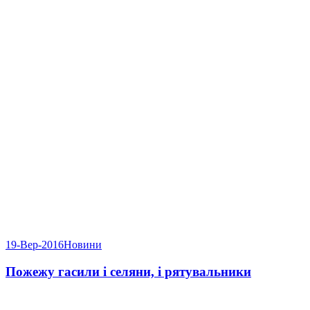
19-Вер-2016
Новини
Пожежу гасили і селяни, і рятувальники