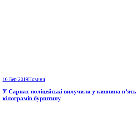
16-Бер-2019
Новини
У Сарнах поліцейські вилучили у киянина п’ять
кілограмів бурштину