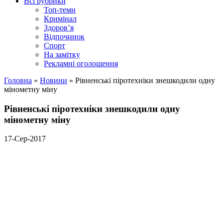
Всі рубрики
Топ-теми
Кримінал
Здоров’я
Відпочинок
Спорт
На замітку
Рекламні оголошення
Головна
»
Новини
»
Рівненські піротехніки знешкодили одну
мінометну міну
Рівненські піротехніки знешкодили одну
мінометну міну
17-Сер-2017