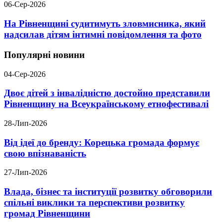
06-Сер-2026
На Рівненщині судитимуть зловмисника, який
надсилав дітям інтимні повідомлення та фото
Популярні новини
04-Сер-2026
Двоє дітей з інвалідністю достойно представили
Рівненщину на Всеукраїнському етнофестивалі
28-Лип-2026
Від ідеї до бренду: Корецька громада формує
свою впізнаваність
27-Лип-2026
Влада, бізнес та інституції розвитку обговорили
спільні виклики та перспективи розвитку
громад Рівненщини