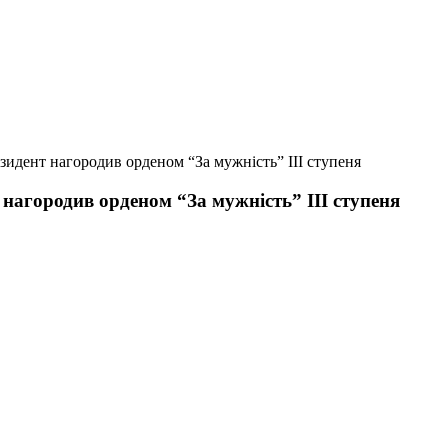
зидент нагородив орденом “За мужність” ІІІ ступеня
 нагородив орденом “За мужність” ІІІ ступеня