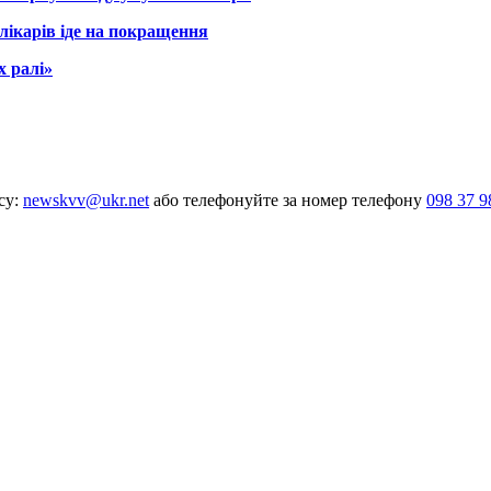
лікарів іде на покращення
х ралі»
су:
newskvv@ukr.net
або телефонуйте за номер телефону
098 37 9