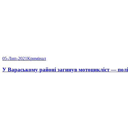
05-Лип-2021
Кримінал
У Вараському районі загинув мотоцикліст — пол