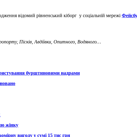
одження відомий рівненський кіборг у соціальній мережі
Фейсб
еропорту, Пісків, Авдіївки, Опитного, Водяного…
користування бурштиновими надрами
іновано
д
ню жінку
омірну вигоду у сумі 15 тис грн