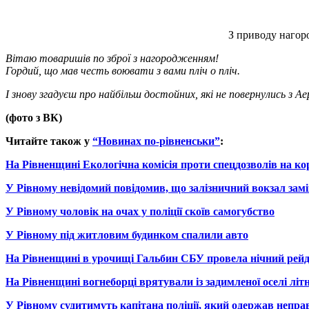
З приводу нагор
Вітаю товаришів по зброї з нагородженням!
Гордий, що мав честь воювати з вами пліч о пліч.
І знову згадуєш про найбільш достойних, які не повернулись з А
(фото з ВК)
Читайте також у
“Новинах по-рівненськи”
:
На Рівненщині Екологічна комісія проти спецдозволів на 
У Рівному невідомий повідомив, що залізничний вокзал зам
У Рівному чоловік на очах у поліції скоїв самогубство
У Рівному під житловим будинком спалили авто
На Рівненщині в урочищі Гальбин СБУ провела нічний рей
На Рівненщині вогнеборці врятували із задимленої оселі літ
У Рівному судитимуть капітана поліції, який одержав неправ