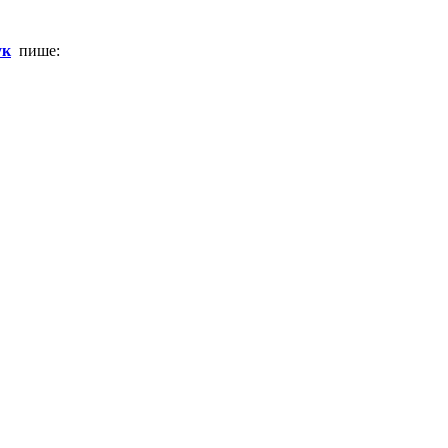
ук
пише: