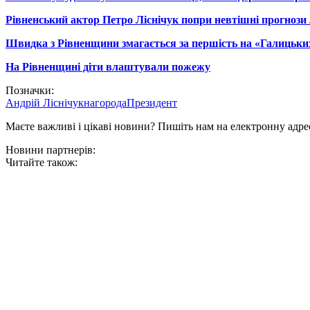
Рівненський актор Петро Ліснічук попри невтішні прогнози 
Швидка з Рівненщини змагається за першість на «Галицьки
На Рівненщині діти влаштували пожежу
Позначки:
Андрій Ліснічук
нагорода
Президент
Маєте важливі і цікаві новини? Пишіть нам на електронну адре
Новини партнерів:
Читайте також: