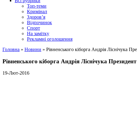
Всі рубрики
Топ-теми
Кримінал
Здоров’я
Відпочинок
Спорт
На замітку
Рекламні оголошення
Головна
»
Новини
»
Рівненського кіборга Андрія Ліснічука Пре
Рівненського кіборга Андрія Ліснічука Президент
19-Лют-2016