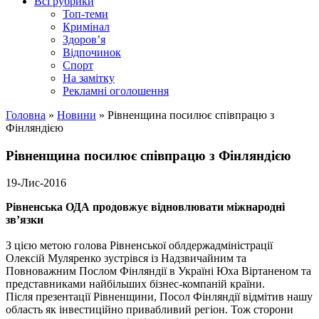
Всі рубрики
Топ-теми
Кримінал
Здоров’я
Відпочинок
Спорт
На замітку
Рекламні оголошення
Головна
»
Новини
»
Рівненщина посилює співпрацю з
Фінляндією
Рівненщина посилює співпрацю з Фінляндією
19-Лис-2016
Рівненська ОДА продовжує відновлювати міжнародні
зв’язки
З цією метою голова Рівненської облдержадміністрації
Олексій Муляренко зустрівся із
Надзвичайним та
Повноважним Послом Фінляндії в Україні Юха Віртаненом та
представниками найбільших бізнес-компаній країни.
Після презентації Рівненщини, Посол Фінляндії відмітив нашу
область як інвестиційно привабливий регіон. Тож сторони