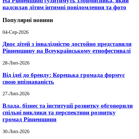
На Рівненщині судитимуть зловмисника, який
надсилав дітям інтимні повідомлення та фото
Популярні новини
04-Сер-2026
Двоє дітей з інвалідністю достойно представили
Рівненщину на Всеукраїнському етнофестивалі
28-Лип-2026
Від ідеї до бренду: Корецька громада формує
свою впізнаваність
27-Лип-2026
Влада, бізнес та інституції розвитку обговорили
спільні виклики та перспективи розвитку
громад Рівненщини
30-Лип-2026