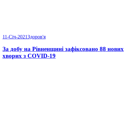
11-Січ-2021
Здоров'я
За добу на Рівненщині зафіксовано 88 нових
хворих з COVID-19