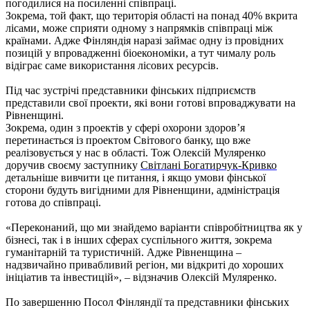
погодилися на посиленні співпраці.
Зокрема, той факт, що територія області на понад
40% вкрита
лісами, може сприяти одному з напрямків співпраці між
країнами. Адже Фінляндія наразі займає одну із провідних
позицій у впровадженні біоекономіки, а тут чималу роль
відіграє саме використання лісових ресурсів.
Під час зустрічі представники фінських підприємств
представили свої проекти, які вони готові впроваджувати на
Рівненщині.
Зокрема, один з проектів у сфері охорони здоров’я
перетинається із проектом Світового банку, що вже
реалізовується у нас в області. Тож Олексій Муляренко
доручив своєму заступнику
Світлані Богатирчук-Кривко
детальніше вивчити це питання, і якщо умови фінської
сторони будуть вигідними для Рівненщини, адміністрація
готова до співпраці.
«Переконаний, що ми знайдемо варіанти співробітництва як у
бізнесі, так і в інших сферах суспільного життя, зокрема
гуманітарній та туристичній. Адже Рівненщина –
надзвичайно привабливий регіон, ми
відкриті до хороших
ініціатив та інвестицій
», – відзначив Олексій Муляренко.
По завершенню Посол Фінляндії та представники фінських