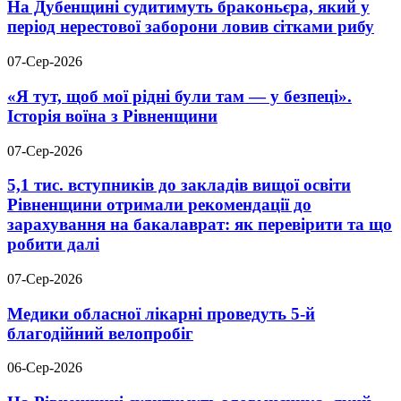
На Дубенщині судитимуть браконьєра, який у
період нерестової заборони ловив сітками рибу
07-Сер-2026
«Я тут, щоб мої рідні були там — у безпеці».
Історія воїна з Рівненщини
07-Сер-2026
5,1 тис. вступників до закладів вищої освіти
Рівненщини отримали рекомендації до
зарахування на бакалаврат: як перевірити та що
робити далі
07-Сер-2026
Медики обласної лікарні проведуть 5-й
благодійний велопробіг
06-Сер-2026