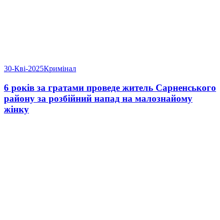
30-Кві-2025
Кримінал
6 років за гратами проведе житель Сарненського
району за розбійний напад на малознайому
жінку