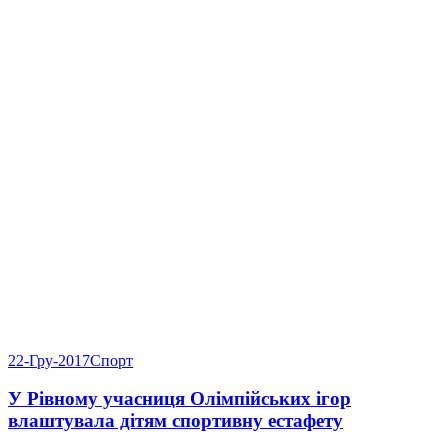
22-Гру-2017
Спорт
У Рівному учасниця Олімпійських ігор
влаштувала дітям спортивну естафету