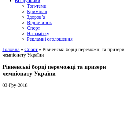
Всі рубрики
Топ-теми
Кримінал
Здоров’я
Відпочинок
Спорт
На замітку
Рекламні оголошення
Головна
»
Спорт
»
Рівненські борці переможці та призери
чемпіонату України
Рівненські борці переможці та призери
чемпіонату України
03-Гру-2018