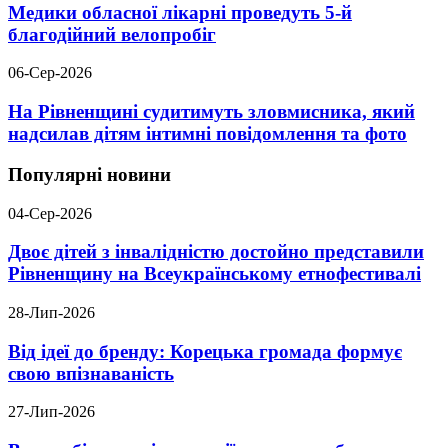
Медики обласної лікарні проведуть 5-й
благодійний велопробіг
06-Сер-2026
На Рівненщині судитимуть зловмисника, який
надсилав дітям інтимні повідомлення та фото
Популярні новини
04-Сер-2026
Двоє дітей з інвалідністю достойно представили
Рівненщину на Всеукраїнському етнофестивалі
28-Лип-2026
Від ідеї до бренду: Корецька громада формує
свою впізнаваність
27-Лип-2026