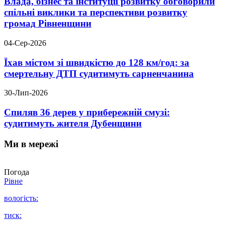
Влада, бізнес та інституції розвитку обговорили
спільні виклики та перспективи розвитку
громад Рівненщини
04-Сер-2026
Їхав містом зі швидкістю до 128 км/год: за
смертельну ДТП судитимуть сарненчанина
30-Лип-2026
Спиляв 36 дерев у прибережній смузі:
судитимуть жителя Дубенщини
Ми в мережі
Погода
Рівне
вологість:
тиск: