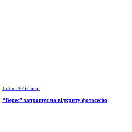
15-Лис-2016
Спорт
“Верес” запрошує на відкриту фотосесію