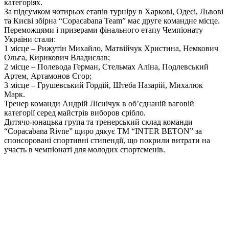
категоріях.
За підсумком чотирьох етапів турніру в Харкові, Одесі, Львові
та Києві збірна “Copacabana Team” має друге командне місце.
Переможцями і призерами фінального етапу Чемпіонату
України стали:
1 місце – Рижутін Михайло, Матвійчук Христина, Немкович
Ольга, Кирикович Владислав;
2 місце – Полевода Герман, Стельмах Аліна, Подлевський
Артем, Артамонов Єгор;
3 місце – Грушевський Гордій, Штеба Назарій, Михалюк
Марк.
Тренер команди Андрій Ліснічук в об’єднаній ваговій
категорії серед майстрів виборов срібло.
Дитячо-юнацька група та тренерський склад команди
“Copacabana Rivne” щиро дякує ТМ “INTER BETON” за
спонсоровані спортивні стипендії, що покрили витрати на
участь в чемпіонаті для молодих спортсменів.