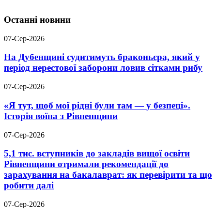
Останні новини
07-Сер-2026
На Дубенщині судитимуть браконьєра, який у
період нерестової заборони ловив сітками рибу
07-Сер-2026
«Я тут, щоб мої рідні були там — у безпеці».
Історія воїна з Рівненщини
07-Сер-2026
5,1 тис. вступників до закладів вищої освіти
Рівненщини отримали рекомендації до
зарахування на бакалаврат: як перевірити та що
робити далі
07-Сер-2026