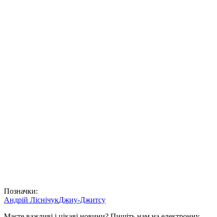
Позначки:
Андрій Ліснічук
Джиу-Джитсу
Маєте важливі і цікаві новини? Пишіть нам на електронну