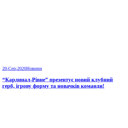
20-Сер-2020
Новини
“Кардинал-Рівне” презентує новий клубний
герб, ігрову форму та новачків команди!