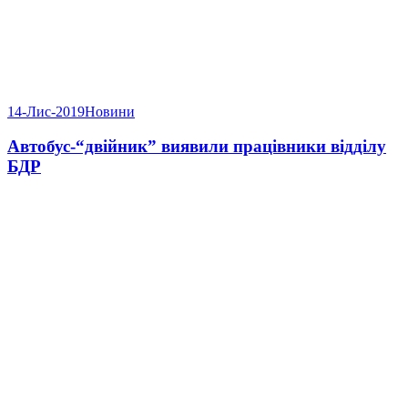
14-Лис-2019
Новини
Автобус-“двійник” виявили працівники відділу
БДР