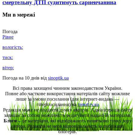
смертельну ДТП судитимуть сарненчанина
Ми в мережі
Погода
Рівне
вологість:
тиск:
вітер:
Погода на 10 днів від
sinoptik.ua
Всі права захищені чинним законодавством України.
Повне або часткове використання матеріалів сайту можливе
лише за умови посилання (для інтернет-видань —
гіперпосилання) на
tomat.rv.ua
Редакція може не поділяти думку авторів. Адміністрація сайту
залишає за собою можливість редагувати надані їй матеріали.
Блоги
– це матеріали, які відображають винятково точку зору
автора. Редакція не несе відповідальність за публікації
блогерів.