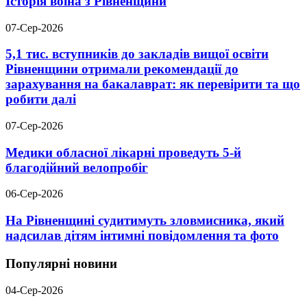
Історія воїна з Рівненщини
07-Сер-2026
5,1 тис. вступників до закладів вищої освіти
Рівненщини отримали рекомендації до
зарахування на бакалаврат: як перевірити та що
робити далі
07-Сер-2026
Медики обласної лікарні проведуть 5-й
благодійний велопробіг
06-Сер-2026
На Рівненщині судитимуть зловмисника, який
надсилав дітям інтимні повідомлення та фото
Популярні новини
04-Сер-2026