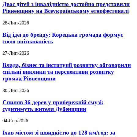
Двоє дітей з інвалідністю достойно представили
Рівненщину на Всеукраїнському етнофестивалі
28-Лип-2026
Від ідеї до бренду: Корецька громада формує
свою впізнаваність
27-Лип-2026
Влада, бізнес та інституції розвитку обговорили
спільні виклики та перспективи розвитку
громад Рівненщини
30-Лип-2026
Спиляв 36 дерев у прибережній смузі:
судитимуть жителя Дубенщини
04-Сер-2026
Їхав містом зі швидкістю до 128 км/год: за