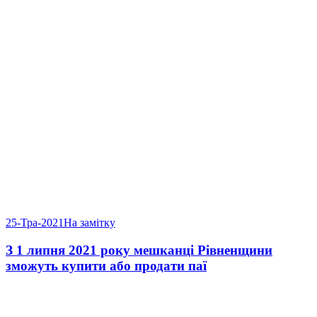
25-Тра-2021
На замітку
З 1 липня 2021 року мешканці Рівненщини
зможуть купити або продати паї