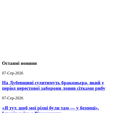
Останні новини
07-Сер-2026
На Дубенщині судитимуть браконьєра, який у
період нерестової заборони ловив сітками рибу
07-Сер-2026
«Я тут, щоб мої рідні були там — у безпеці».