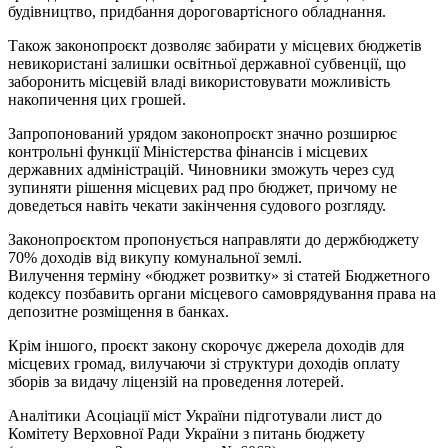
будівництво, придбання дороговартісного обладнання.
Також законопроєкт дозволяє забирати у місцевих бюджетів
невикористані залишки освітньої державної субвенції, що
заборонить місцевій владі використовувати можливість
накопичення цих грошей.
Запропонований урядом законопроєкт значно розширює
контрольні функції Міністерства фінансів і місцевих
державних адміністрацій. Чиновники зможуть через суд
зупиняти рішення місцевих рад про бюджет, причому не
доведеться навіть чекати закінчення судового розгляду.
Законопроєктом пропонується направляти до держбюджету
70% доходів від викупу комунальної землі.
Вилучення терміну «бюджет розвитку» зі статей Бюджетного
кодексу позбавить органи місцевого самоврядування права на
депозитне розміщення в банках.
Крім іншого, проєкт закону скорочує джерела доходів для
місцевих громад, вилучаючи зі структури доходів оплату
зборів за видачу ліцензій на проведення лотерей.
Аналітики Асоціації міст України підготували лист до
Комітету Верховної Ради України з питань бюджету