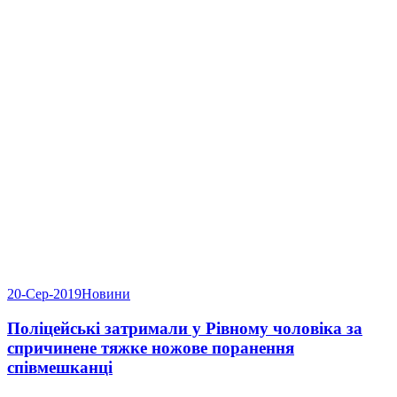
20-Сер-2019
Новини
Поліцейські затримали у Рівному чоловіка за
спричинене тяжке ножове поранення
співмешканці