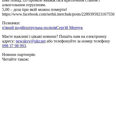
Вже понад 3,0 проміле вважається критичним станом і
алкогольним отруєнням.
5,00 – доза при якій можна померти!
https://www.facebook.com/serhii.merchuk/posts/2289395921167550
Позначки:
п'яний водій
патрульна поліція
Сергій Мерчук
Маєте важливі і цікаві новини? Пишіть нам на електронну
адресу:
newskvv@ukr.net
або телефонуйте за номер телефону
098 37 98 993
.
Новини партнерів:
Читайте також: