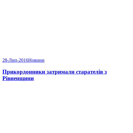
28-Лип-2016
Новини
Прикордонники затримали старателів з
Рівненщини