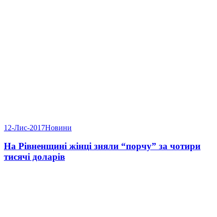
12-Лис-2017
Новини
На Рівненщині жінці зняли “порчу” за чотири
тисячі доларів