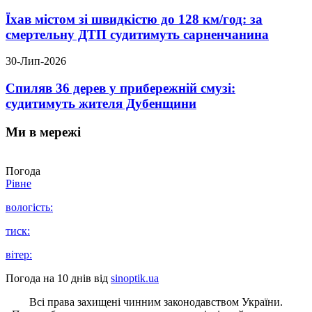
Їхав містом зі швидкістю до 128 км/год: за
смертельну ДТП судитимуть сарненчанина
30-Лип-2026
Спиляв 36 дерев у прибережній смузі:
судитимуть жителя Дубенщини
Ми в мережі
Погода
Рівне
вологість:
тиск:
вітер:
Погода на 10 днів від
sinoptik.ua
Всі права захищені чинним законодавством України.