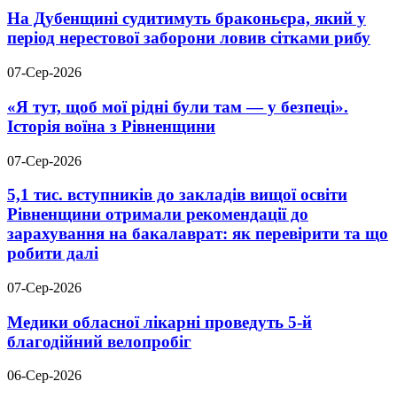
На Дубенщині судитимуть браконьєра, який у
період нерестової заборони ловив сітками рибу
07-Сер-2026
«Я тут, щоб мої рідні були там — у безпеці».
Історія воїна з Рівненщини
07-Сер-2026
5,1 тис. вступників до закладів вищої освіти
Рівненщини отримали рекомендації до
зарахування на бакалаврат: як перевірити та що
робити далі
07-Сер-2026
Медики обласної лікарні проведуть 5-й
благодійний велопробіг
06-Сер-2026