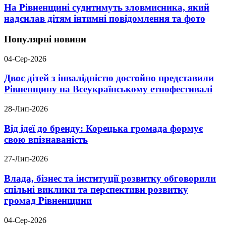
На Рівненщині судитимуть зловмисника, який
надсилав дітям інтимні повідомлення та фото
Популярні новини
04-Сер-2026
Двоє дітей з інвалідністю достойно представили
Рівненщину на Всеукраїнському етнофестивалі
28-Лип-2026
Від ідеї до бренду: Корецька громада формує
свою впізнаваність
27-Лип-2026
Влада, бізнес та інституції розвитку обговорили
спільні виклики та перспективи розвитку
громад Рівненщини
04-Сер-2026