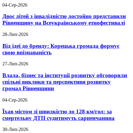
04-Сер-2026
Двоє дітей з інвалідністю достойно представили
Рівненщину на Всеукраїнському етнофестивалі
28-Лип-2026
Від ідеї до бренду: Корецька громада формує
свою впізнаваність
27-Лип-2026
Влада, бізнес та інституції розвитку обговорили
спільні виклики та перспективи розвитку
громад Рівненщини
04-Сер-2026
Їхав містом зі швидкістю до 128 км/год: за
смертельну ДТП судитимуть сарненчанина
30-Лип-2026