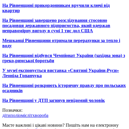
На Рівненщині прикордонникам вручили ключі від
квартир
На Рівненщині завершено розслідування стосовно
посадовця державного підприємства, який одержав
неправомірну вигоду в сумі 1 тис дол США
Мешканці Рівненщини отримали перерахунки за тепло і
воду
На Рівненщині відбувся Чемпіонат України (західна зона) з
греко-римської боротьби
У музеї експонується виставка «Святині України-Руси»
Леоніда Гопанчука
На Рівненщині розкриють історичну правду про польських
осадників
На Рівненщині у ДТП загинув невідомий чоловік
Позначки:
діти
поліомієліт
хвороба
Маєте важливі і цікаві новини? Пишіть нам на електронну