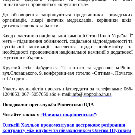
ініціативою і проводиться «круглий стіл».
До обговорення запрошуються представники громадських
організацій, лікарі дитячих медзакладів, керівники шкіл,
дитячих садочків та батьки.
Захід є частиною національної кампанії Стоп Поліо Україна. Її
мета –
підвищення обізнаності, соціальної відповідальності та
суспільної мотивації населення щодо поліомієліту та
необхідності продовження національної кампанії з додаткової
імунізації в Україні.
Круглий стіл відбудеться 12 лютого за адресою: м.Рівне,
вул.Словацького, 9, конференц-зал готелю «Оптима». Початок
о 12 годині.
Участь журналістів п
рос
ять
підтвердити за телефо
нами:
066-
1204853, 067
–
5057650 або
e
–
mail
:
info
@
stoppolio
.
in
.
ua
Повідомляє прес-служба Рівненської ОДА
Читайте також у
“Новинах по-рівненськи”
:
Олексій Хахльов прокоментував дострокове розірвання
контракту між клубом та півзахисником Олегом Шутовим