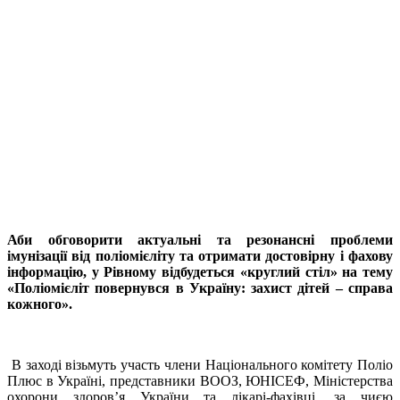
Аби обговорити актуальні та резонансні проблеми
імунізації від поліомієліту та отримати достовірну і фахову
інформацію, у Рівному відбудеться «круглий стіл» на тему
«Поліомієліт повернувся в Україну: захист дітей – справа
кожного».
В заході візьмуть участь члени Національного комітету Поліо
Плюс в Україні, представники ВООЗ, ЮНІСЕФ, Міністерства
охорони здоров’я України та лікарі-фахівці, за чиєю