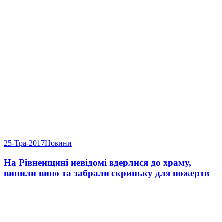
25-Тра-2017
Новини
На Рівненщині невідомі вдерлися до храму,
випили вино та забрали скриньку для пожертв