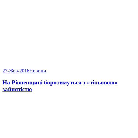
27-Жов-2016
Новини
На Рівненщині боротимуться з «тіньовою»
зайнятістю