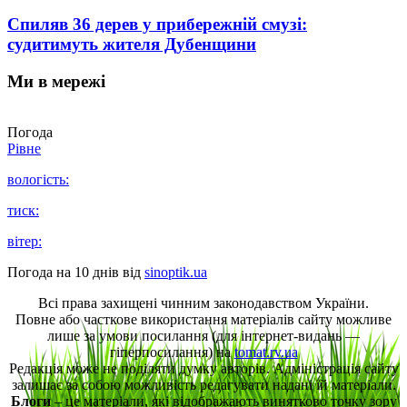
Спиляв 36 дерев у прибережній смузі:
судитимуть жителя Дубенщини
Ми в мережі
Погода
Рівне
вологість:
тиск:
вітер:
Погода на 10 днів від
sinoptik.ua
Всі права захищені чинним законодавством України.
Повне або часткове використання матеріалів сайту можливе
лише за умови посилання (для інтернет-видань —
гіперпосилання) на
tomat.rv.ua
Редакція може не поділяти думку авторів. Адміністрація сайту
залишає за собою можливість редагувати надані їй матеріали.
Блоги
– це матеріали, які відображають винятково точку зору