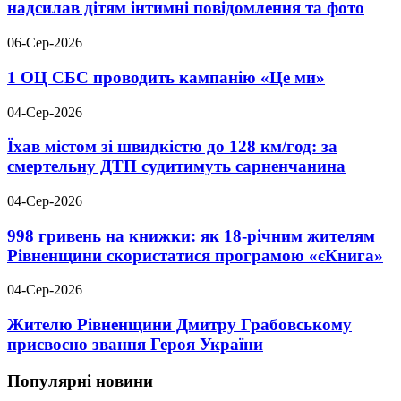
надсилав дітям інтимні повідомлення та фото
06-Сер-2026
1 ОЦ СБС проводить кампанію «Це ми»
04-Сер-2026
Їхав містом зі швидкістю до 128 км/год: за
смертельну ДТП судитимуть сарненчанина
04-Сер-2026
998 гривень на книжки: як 18-річним жителям
Рівненщини скористатися програмою «єКнига»
04-Сер-2026
Жителю Рівненщини Дмитру Грабовському
присвоєно звання Героя України
Популярні новини