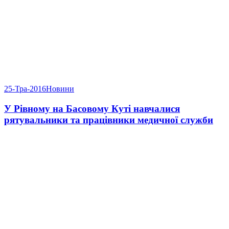
25-Тра-2016
Новини
У Рівному на Басовому Куті навчалися
рятувальники та працівники медичної служби