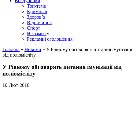
Всі рубрики
Топ-теми
Кримінал
Здоров’я
Відпочинок
Спорт
На замітку
Рекламні оголошення
Головна
»
Новини
»
У Рівному обговорять питання імунізації
від поліомієліту
У Рівному обговорять питання імунізації від
поліомієліту
10-Лют-2016