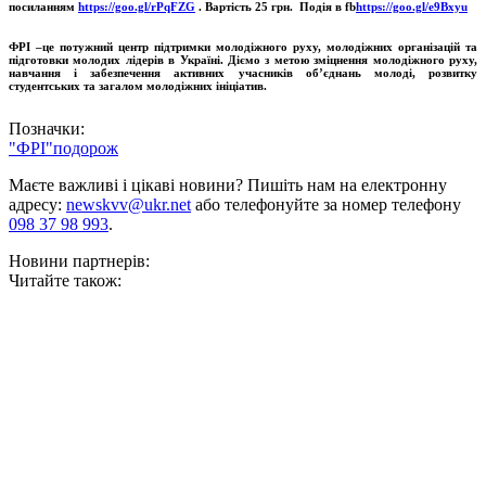
посиланням
https://goo.gl/rPqFZG
. Вартість 25 грн. Подія в
fb
https://goo.gl/e9Bxyu
ФРІ –це потужний центр підтримки молодіжного руху, молодіжних організацій та
підготовки молодих лідерів в Україні. Діємо з метою зміцнення молодіжного руху,
навчання і забезпечення активних учасників об’єднань молоді, розвитку
студентських та загалом молодіжних ініціатив.
Позначки:
"ФРІ"
подорож
Маєте важливі і цікаві новини? Пишіть нам на електронну
адресу:
newskvv@ukr.net
або телефонуйте за номер телефону
098 37 98 993
.
Новини партнерів:
Читайте також: