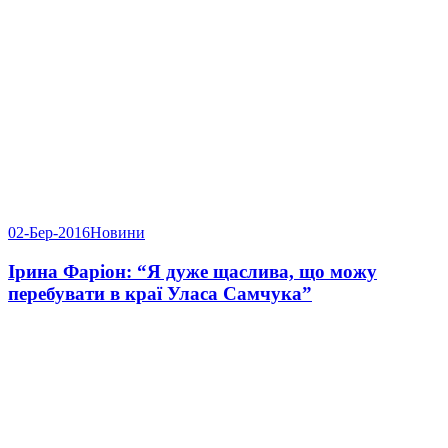
02-Бер-2016
Новини
Ірина Фаріон: “Я дуже щаслива, що можу
перебувати в краї Уласа Самчука”