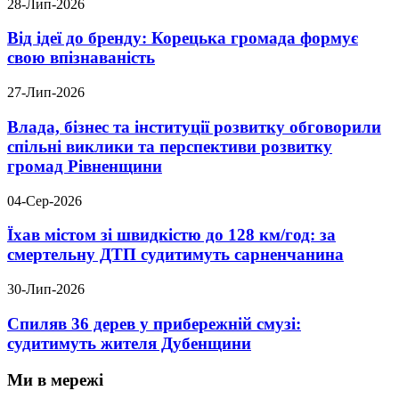
28-Лип-2026
Від ідеї до бренду: Корецька громада формує
свою впізнаваність
27-Лип-2026
Влада, бізнес та інституції розвитку обговорили
спільні виклики та перспективи розвитку
громад Рівненщини
04-Сер-2026
Їхав містом зі швидкістю до 128 км/год: за
смертельну ДТП судитимуть сарненчанина
30-Лип-2026
Спиляв 36 дерев у прибережній смузі:
судитимуть жителя Дубенщини
Ми в мережі