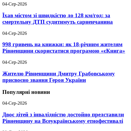
04-Сер-2026
Їхав містом зі швидкістю до 128 км/год: за
смертельну ДТП судитимуть сарненчанина
04-Сер-2026
998 гривень на книжки: як 18-річним жителям
Рівненщини скористатися програмою «єКнига»
04-Сер-2026
Жителю Рівненщини Дмитру Грабовському
присвоєно звання Героя України
Популярні новини
04-Сер-2026
Двоє дітей з інвалідністю достойно представили
Рівненщину на Всеукраїнському етнофестивалі