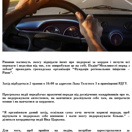
Р
івняни матимуть змогу відвідати івент про подорожі за кордон і почути всі
переваги і недоліки від тих, хто випробував це на собі. Подію
“
Можливості поряд з
тобою
”
проводить громадська організація
“
Фундація регіональних ініціатив –
Рівне
”.
Захід відбудеться 2 травня о 16:00 за адресою Льва Толстого 3 в приміщенні РДГУ.
Прогрмама події передбачає практичні поради від досвідчених мандрівників про те,
як подорожувати автостопом, як навчитися реалізувати себе там, як витрачати
менше і як навчатися за кордоном.
“Я організовую даний захід, оскільки сама хочу почути корисні поради, щоб
відчувати в подорожах себе впевнено і мати змогу подорожувати більше.” –
ділиться координатор події Віка Царьова.
Для того, щоб прийти на подію, потрібно зареєструватися за