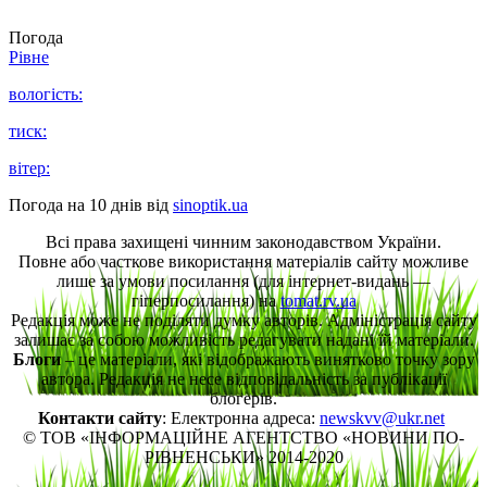
Погода
Рівне
вологість:
тиск:
вітер:
Погода на 10 днів від
sinoptik.ua
Всі права захищені чинним законодавством України.
Повне або часткове використання матеріалів сайту можливе
лише за умови посилання (для інтернет-видань —
гіперпосилання) на
tomat.rv.ua
Редакція може не поділяти думку авторів. Адміністрація сайту
залишає за собою можливість редагувати надані їй матеріали.
Блоги
– це матеріали, які відображають винятково точку зору
автора. Редакція не несе відповідальність за публікації
блогерів.
Контакти сайту
: Електронна адреса:
newskvv@ukr.net
© ТОВ «ІНФОРМАЦІЙНЕ АГЕНТСТВО «НОВИНИ ПО-
РІВНЕНСЬКИ» 2014-2020