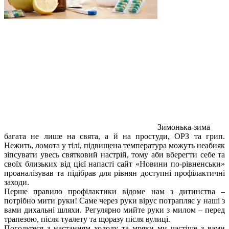
Зимонька-зима
багата не лише на свята, а й на простуди, ОРЗ та грип.
Нежить, ломота у тілі, підвищена температура можуть неабияк
зіпсувати увесь святковий настрій, тому аби вберегти себе та
своїх близьких від цієї напасті сайт «Новини по-рівненськи»
проаналізував та підібрав для рівнян доступні профілактичні
заходи.
Перше правило профілактики відоме нам з дитинства –
потрібно мити руки! Саме через руки вірус потрапляє у наші з
вами дихальні шляхи. Регулярно мийте руки з милом – перед
трапезою, після туалету та щоразу після вулиці.
Погодьтеся з настанням холоду та мряки ми частіше з вами