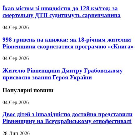
Їхав містом зі швидкістю до 128 км/год: за
смертельну ДТП судитимуть сарненчанина
04-Сер-2026
998 гривень на книжки: як 18-річним жителям
Рівненщини скористатися програмою «єКнига»
04-Сер-2026
Жителю Рівненщини Дмитру Грабовському
присвоєно звання Героя України
Популярні новини
04-Сер-2026
Двоє дітей з інвалідністю достойно представили
Рівненщину на Всеукраїнському етнофестивалі
28-Лип-2026