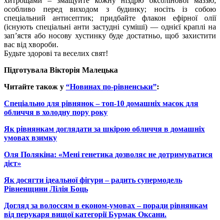
хитрощами – змащуйте кожну ніздрю оксолінової маззю,
особливо перед виходом з будинку; носіть із собою
спеціальний антисептик; придбайте флакон ефірної олії
(існують спеціальні анти застудні суміші) — однієї краплі на
зап’ястя або носову хустинку буде достатньо, щоб захистити
вас від хвороби.
Будьте здорові та веселих свят!
Підготувала Вікторія Малецька
Читайте також у
“Новинах по-рівненськи”
:
Спеціально для рівнянок – топ-10 домашніх масок для
обличчя в холодну пору року
Як рівнянкам доглядати за шкірою обличчя в домашніх
умовах взимку
Оля Полякіна: «Мені генетика дозволяє не дотримуватися
дієт»
Як досягти ідеальної фігури – радить супермодель
Рівненщини Лілія Боць
Догляд за волоссям в економ-умовах – поради рівнянкам
від перукаря вищої категорії Бурмак Оксани.