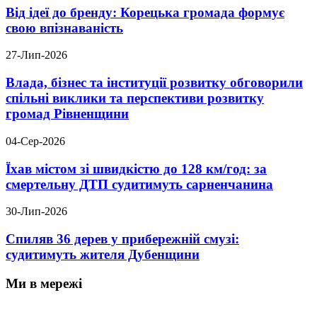
Від ідеї до бренду: Корецька громада формує
свою впізнаваність
27-Лип-2026
Влада, бізнес та інституції розвитку обговорили
спільні виклики та перспективи розвитку
громад Рівненщини
04-Сер-2026
Їхав містом зі швидкістю до 128 км/год: за
смертельну ДТП судитимуть сарненчанина
30-Лип-2026
Спиляв 36 дерев у прибережній смузі:
судитимуть жителя Дубенщини
Ми в мережі