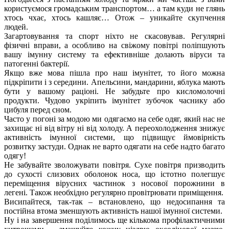
користуємося громадським транспортом… а там куди не глянь
хтось чхає, хтось кашляє… Отож – уникайте скупчення
людей.
Загартовування та спорт ніхто не скасовував. Регулярні
фізичні вправи, а особливо на свіжому повітрі поліпшують
вашу імунну систему та ефективніше долають віруси та
патогенні бактерії.
Якщо вже мова пішла про наш імунітет, то його можна
підкріпити і з середини. Апельсини, мандарини, яблука мають
бути у вашому раціоні. Не забудьте про кисломолочні
продукти. Чудово укріпить імунітет
зубочок
часнику або
цибуля перед сном.
Часто у погоні за модою ми одягаємо на себе одяг, який нас не
захищає ні від вітру ні від холоду. А переохолодження знижує
активність імунної системи, що підвищує ймовірність
розвитку застуди. Однак не варто одягати на себе надто багато
одягу!
Не забувайте зволожувати повітря. Сухе повітря призводить
до сухості слизових оболонок носа, що істотно полегшує
переміщення вірусних частинок з носової порожнини в
легені. Також необхідно регулярно провітрювати приміщення.
Висипайтеся, так-так – встановлено, що недосипання та
постійна втома зменшують активність нашої імунної системи.
Ну і на завершення поділимось ще кількома профілактичними