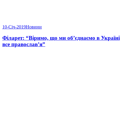
10-Січ-2019
Новини
Філарет: “Віримо, що ми об’єднаємо в Україні
все православ’я”