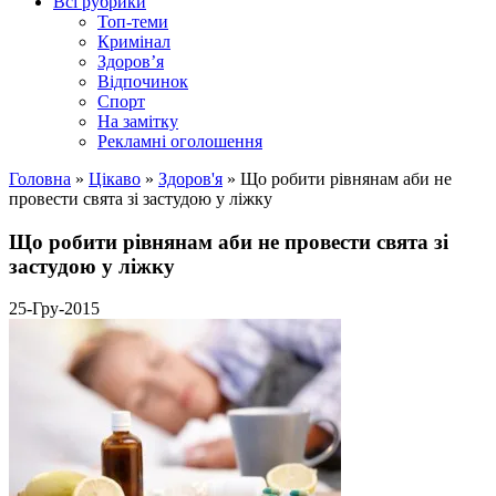
Всі рубрики
Топ-теми
Кримінал
Здоров’я
Відпочинок
Спорт
На замітку
Рекламні оголошення
Головна
»
Цікаво
»
Здоров'я
»
Що робити рівнянам аби не
провести свята зі застудою у ліжку
Що робити рівнянам аби не провести свята зі
застудою у ліжку
25-Гру-2015