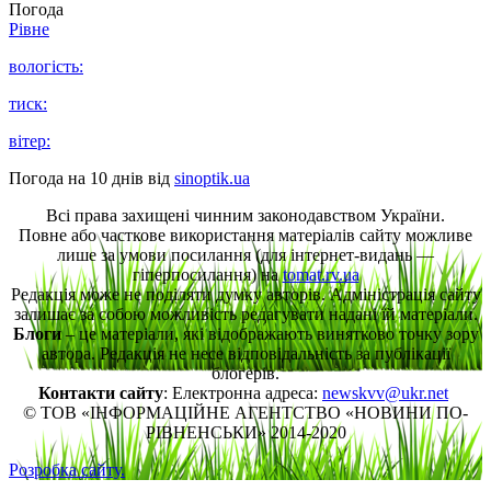
Погода
Рівне
вологість:
тиск:
вітер:
Погода на 10 днів від
sinoptik.ua
Всі права захищені чинним законодавством України.
Повне або часткове використання матеріалів сайту можливе
лише за умови посилання (для інтернет-видань —
гіперпосилання) на
tomat.rv.ua
Редакція може не поділяти думку авторів. Адміністрація сайту
залишає за собою можливість редагувати надані їй матеріали.
Блоги
– це матеріали, які відображають винятково точку зору
автора. Редакція не несе відповідальність за публікації
блогерів.
Контакти сайту
: Електронна адреса:
newskvv@ukr.net
© ТОВ «ІНФОРМАЦІЙНЕ АГЕНТСТВО «НОВИНИ ПО-
РІВНЕНСЬКИ» 2014-2020
Розробка сайту.