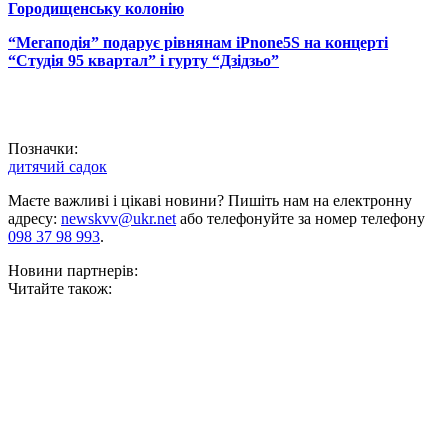
Городищенську колонію
“Мегаподія” подарує рівнянам iPnone5S на концерті
“Студія 95 квартал” і гурту “Дзідзьо”
Позначки:
дитячий садок
Маєте важливі і цікаві новини? Пишіть нам на електронну
адресу:
newskvv@ukr.net
або телефонуйте за номер телефону
098 37 98 993
.
Новини партнерів:
Читайте також: