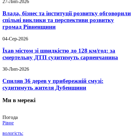
27-Лип-2026
Влада, бізнес та інституції розвитку обговорили
спільні виклики та перспективи розвитку
громад Рівненщини
04-Сер-2026
Їхав містом зі швидкістю до 128 км/год: за
смертельну ДТП судитимуть сарненчанина
30-Лип-2026
Спиляв 36 дерев у прибережній смузі:
судитимуть жителя Дубенщини
Ми в мережі
Погода
Рівне
вологість: