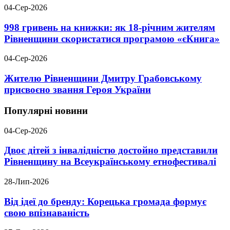
04-Сер-2026
998 гривень на книжки: як 18-річним жителям
Рівненщини скористатися програмою «єКнига»
04-Сер-2026
Жителю Рівненщини Дмитру Грабовському
присвоєно звання Героя України
Популярні новини
04-Сер-2026
Двоє дітей з інвалідністю достойно представили
Рівненщину на Всеукраїнському етнофестивалі
28-Лип-2026
Від ідеї до бренду: Корецька громада формує
свою впізнаваність