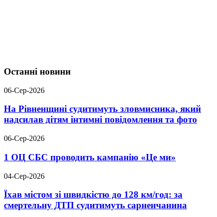
Останні новини
06-Сер-2026
На Рівненщині судитимуть зловмисника, який
надсилав дітям інтимні повідомлення та фото
06-Сер-2026
1 ОЦ СБС проводить кампанію «Це ми»
04-Сер-2026
Їхав містом зі швидкістю до 128 км/год: за
смертельну ДТП судитимуть сарненчанина