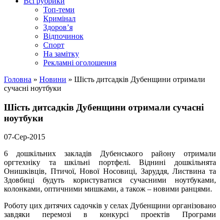
Всі рубрики
Топ-теми
Кримінал
Здоров’я
Відпочинок
Спорт
На замітку
Рекламні оголошення
Головна
»
Новини
»
Шість дитсадків Дубенщини отримали
сучасні ноутбуки
Шість дитсадків Дубенщини отримали сучасні
ноутбуки
07-Сер-2015
6 дошкільних закладів Дубенського району отримали
оргтехніку та шкільні портфелі. Віднині дошкільнята
Онишківців, Птичої, Нової Носовиці, Заруддя, Листвина та
Здовбиці будуть користуватися сучасними ноутбуками,
колонками, оптичними мишками, а також – новими ранцями.
Роботу цих дитячих садочків у селах Дубенщини організовано
завдяки перемозі в конкурсі проектів Програми