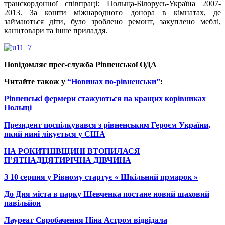
транскордонної співпраці: Польща-Білорусь-Україна 2007-
2013. За кошти міжнародного донора в кімнатах, де
займаються діти, було зроблено ремонт, закуплено меблі,
канцтовари та інше приладдя.
Повідомляє прес-служба Рівненської ОДА
Читайте також у
“Новинах по-рівненськи”
:
Рівненські фермери стажуються на кращих корівниках
Польщі
Президент поспілкувався з рівненським Героєм України,
який нині лікується у США
НА РОКИТНІВЩИНІ ВТОПИЛАСЯ
П’ЯТНАДЦЯТИРІЧНА ДІВЧИНА
З 10 серпня у Рівному стартує « Шкільний ярмарок »
До Дня міста в парку Шевченка постане новий шаховий
павільйон
Лауреат Євробачення Ніна Астром відвідала