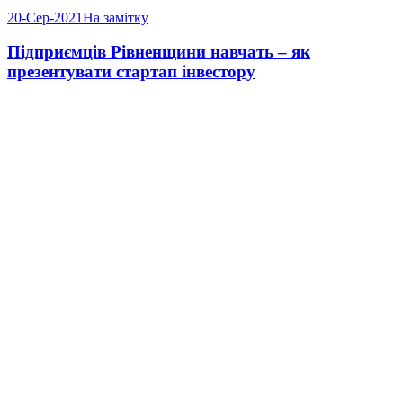
20-Сер-2021
На замітку
Підприємців Рівненщини навчать – як
презентувати стартап інвестору