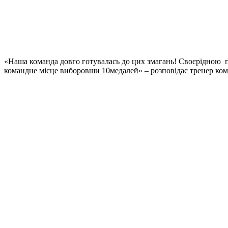
«Наша команда довго готувалась до цих змагань! Своєрідною 
командне місце виборовши 10медалей» – розповідає тренер к