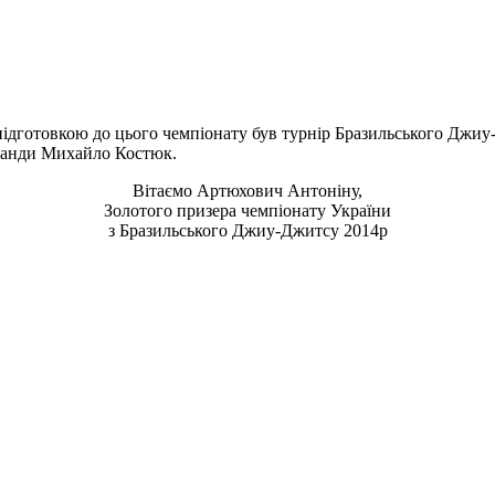
підготовкою до цього чемпіонату був турнір Бразильського Джи
оманди Михайло Костюк.
Вітаємо Артюхович Антоніну,
Золотого призера чемпіонату України
з Бразильського Джиу-Джитсу 2014р