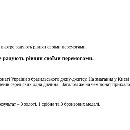
 вкотре радують рівнян своїми перемогами.
 радують рівнян своїми перемогами.
наті України з бразильського джиу-джитсу. На змагання у Києві п
менів серед яких одна дівчина. Загалом же на чемпіонат приїхало
льтат – 3 золоті, 1 срібна та 3 бронзових медалі.