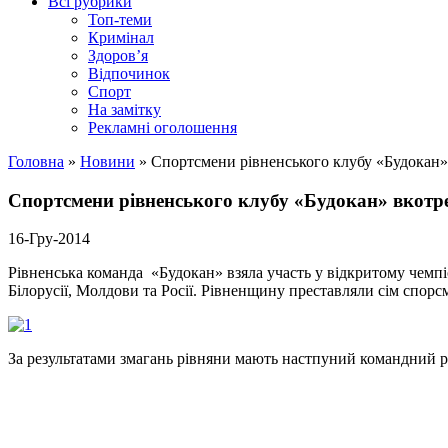
Всі рубрики
Топ-теми
Кримінал
Здоров’я
Відпочинок
Спорт
На замітку
Рекламні оголошення
Головна
»
Новини
»
Спортсмени рівненського клубу «Будокан»
Спортсмени рівненського клубу «Будокан» вкотре
16-Гру-2014
Рівненська команда «Будокан» взяла участь у відкритому чемпіо
Білорусії, Молдови та Росії. Рівненщину преставляли сім спорс
За результатами змагань рівняни мають настпуний командний резу