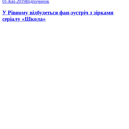
01-Кві-2019
Відпочинок
У Рівному відбудеться фан-зустріч з зірками
серіалу «Школа»