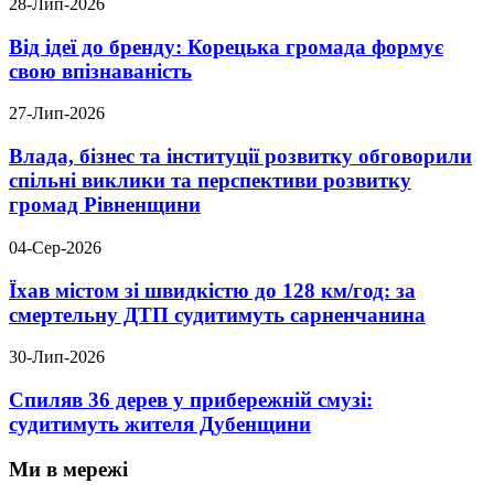
28-Лип-2026
Від ідеї до бренду: Корецька громада формує
свою впізнаваність
27-Лип-2026
Влада, бізнес та інституції розвитку обговорили
спільні виклики та перспективи розвитку
громад Рівненщини
04-Сер-2026
Їхав містом зі швидкістю до 128 км/год: за
смертельну ДТП судитимуть сарненчанина
30-Лип-2026
Спиляв 36 дерев у прибережній смузі:
судитимуть жителя Дубенщини
Ми в мережі