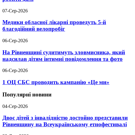
07-Сер-2026
Медики обласної лікарні проведуть 5-й
благодійний велопробіг
06-Сер-2026
На Рівненщині судитимуть зловмисника, який
надсилав дітям інтимні повідомлення та фото
06-Сер-2026
1 ОЦ СБС проводить кампанію «Це ми»
Популярні новини
04-Сер-2026
Двоє дітей з інвалідністю достойно представили
Рівненщину на Всеукраїнському етнофестивалі