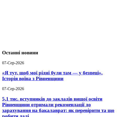
Останні новини
07-Сер-2026
«Я тут, щоб мої рідні були там — у безпеці».
Історія воїна з Рівненщини
07-Сер-2026
5,1 тис. вступників до закладів вищої освіти
Рівненщини отримали рекомендації до
зарахування на бакалаврат: як перевірити та що
робити далі