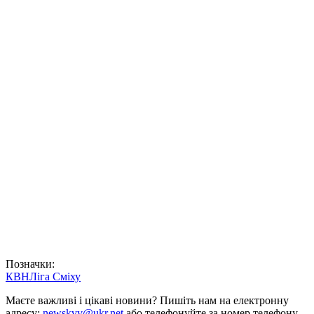
Позначки:
КВН
Ліга Сміху
Маєте важливі і цікаві новини? Пишіть нам на електронну
адресу:
newskvv@ukr.net
або телефонуйте за номер телефону