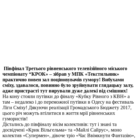
Півфінал Третього рівненського телевізійного міського
чемпіонату “
КРОК» – зібрав у МПК «Текстильник»
практично повен зал поціновувачів гумору! Вибухами
сміху, здавалося, повинно було зруйнувати глядацьку залу,
адже пристрасті тут вирували дуже далекі від смішних!
На кону стояли путівки до фіналу «Кубку Рівного з КВН» а
там – недалеко і до переможної путівки в Одесу на фестиваль
Ліги Сміху! Дякуючи реалізації Громадського Бюджету 2017,
цього річ можуть втілитися в життя мрії рівненських
гумористів!
Дістались до півфіналу вісім колективів: тут і знані та
досвідчені «Крик Вільгельма» та «Майлі Сайрус», моно
колектив «Супермен», дівоче тріо «Час Ввімкнути Фантазію»,