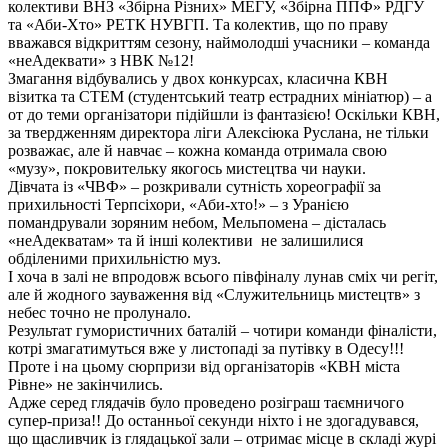
колективи ВНЗ «Збірна Різних» МЕГУ, «Збірна ППФ» РДГУ
та «Аби-Хто» РЕТК НУВГП. Та колектив, що по праву
вважався відкриттям сезону, наймолодші учасники – команда
«неАдеквати» з НВК №12!
Змагання відбувались у двох конкурсах, класична КВН
візитка та СТЕМ (студентський театр естрадних мініатюр) – а
от до теми організатори підійшли із фантазією! Оскільки КВН,
за твердженням директора ліги Алексіюка Руслана, не тільки
розважає, але й навчає – кожна команда отримала свою
«музу», покровительку якогось мистецтва чи науки.
Дівчата із «ЧВФ» – розкривали сутність хореографії за
прихильності Терпсіхори, «Аби-хто!» – з Уранією
помандрували зоряним небом, Мельпомена – дісталась
«неАдекватам» та й інші колективи не залишилися
обділеними прихильністю муз.
І хоча в залі не впродовж всього півфіналу лунав сміх чи регіт,
але й жодного зауваження від «Служительниць мистецтв» з
небес точно не пролунало.
Результат гумористичних баталій – чотири команди фіналісти,
котрі змагатимуться вже у листопаді за путівку в Одесу!!!
Проте і на цьому сюрпризи від організаторів «КВН міста
Рівне» не закінчились.
Адже серед глядачів було проведено розіграш таємничого
супер-приза!! До останньої секунди ніхто і не здогадувався,
що щасливчик із глядацької зали – отримає місце в складі журі