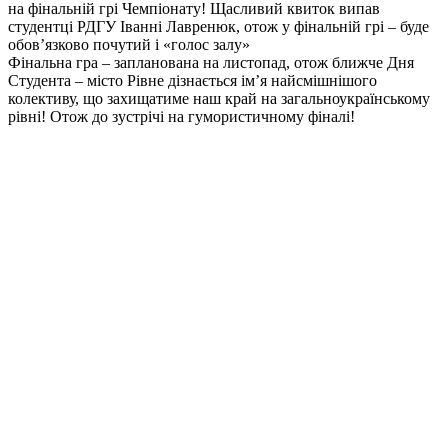
на фінальній грі Чемпіонату! Щасливий квиток випав
студентці РДГУ Іванні Лавренюк, отож у фінальній грі – буде
обов’язково почутий і «голос залу»
Фінальна гра – запланована на листопад, отож ближче Дня
Студента – місто Рівне дізнається ім’я найсмішнішого
колективу, що захищатиме наш край на загальноукраїнському
рівні! Отож до зустрічі на гумористичному ф
іналі!