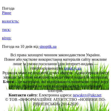
Погода
Рівне
вологість:
тиск:
вітер:
Погода на 10 днів від
sinoptik.ua
Всі права захищені чинним законодавством України.
Повне або часткове використання матеріалів сайту можливе
лише за умови посилання (для інтернет-видань —
гіперпосилання) на
tomat.rv.ua
Редакція може не поділяти думку авторів. Адміністрація сайту
залишає за собою можливість редагувати надані їй матеріали.
Блоги
– це матеріали, які відображають винятково точку зору
автора. Редакція не несе відповідальність за публікації
блогерів.
Контакти сайту
: Електронна адреса:
newskvv@ukr.net
© ТОВ «ІНФОРМАЦІЙНЕ АГЕНТСТВО «НОВИНИ ПО-
РІВНЕНСЬКИ» 2014-2020