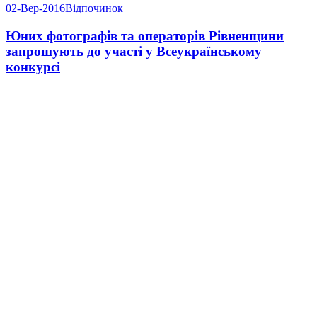
02-Вер-2016
Відпочинок
Юних фотографів та операторів Рівненщини
запрошують до участі у Всеукраїнському
конкурсі