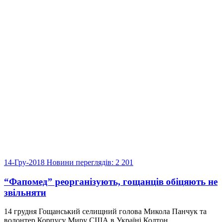
14-Гру-2018
Новини
переглядів: 2 201
“Фапомед” реорганізують, гощанців обіцяють не
звільняти
14 грудня Гощанський селищний голова Микола Панчук та
волонтер Корпусу Миру США в Україні Колтон...