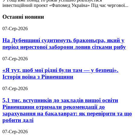
інвестиційний проект «Фапомед Україна» Під час чергової...
Останні новини
07-Сер-2026
На Дубенщині судитимуть браконьєра, який у
період нерестової заборони ловив сітками рибу
07-Сер-2026
«Я тут, щоб мої рідні були там — у безпеці».
Історія воїна з Рівненщини
07-Сер-2026
5,1 тис. вступників до закладів вищої освіти
Рівненщини отримали рекомендації до
зарахування на бакалаврат: як перевірити та що
робити далі
07-Сер-2026