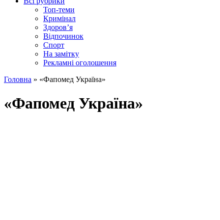
Всі рубрики
Топ-теми
Кримінал
Здоров’я
Відпочинок
Спорт
На замітку
Рекламні оголошення
Головна
»
«Фапомед Україна»
«Фапомед Україна»