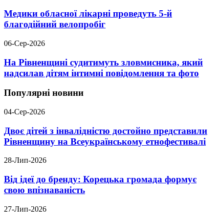
Медики обласної лікарні проведуть 5-й
благодійний велопробіг
06-Сер-2026
На Рівненщині судитимуть зловмисника, який
надсилав дітям інтимні повідомлення та фото
Популярні новини
04-Сер-2026
Двоє дітей з інвалідністю достойно представили
Рівненщину на Всеукраїнському етнофестивалі
28-Лип-2026
Від ідеї до бренду: Корецька громада формує
свою впізнаваність
27-Лип-2026