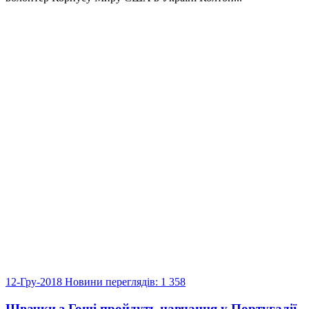
12-Гру-2018
Новини
переглядів: 1 358
Швачки з Гощі пройдуть навчання у Португалії