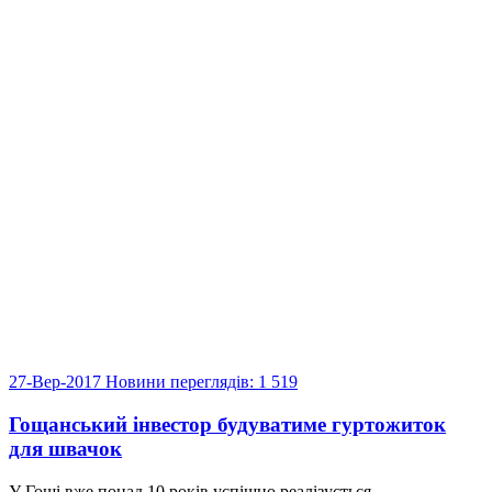
27-Вер-2017
Новини
переглядів: 1 519
Гощанський інвестор будуватиме гуртожиток
для швачок
У Гощі вже понад 10 років успішно реалізується