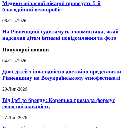
Медики обласної лікарні проведуть 5-й
благодійний велопробіг
06-Сер-2026
На Рівненщині судитимуть зловмисника, який
надсилав дітям інтимні повідомлення та фото
Популярні новини
04-Сер-2026
Двоє дітей з інвалідністю достойно представили
Рівненщину на Всеукраїнському етнофестивалі
28-Лип-2026
Від ідеї до бренду: Корецька громада формує
свою впізнаваність
27-Лип-2026