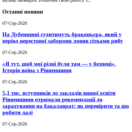
Великі Межирічі. Розпочне свою роботу з...
Останні новини
07-Сер-2026
На Дубенщині судитимуть браконьєра, який у
період нерестової заборони ловив сітками рибу
07-Сер-2026
«Я тут, щоб мої рідні були там — у безпеці».
Історія воїна з Рівненщини
07-Сер-2026
5,1 тис. вступників до закладів вищої освіти
Рівненщини отримали рекомендації до
зарахування на бакалаврат: як перевірити та що
робити далі
07-Сер-2026