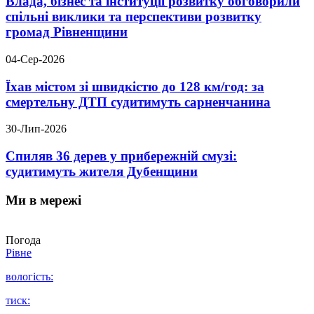
Влада, бізнес та інституції розвитку обговорили
спільні виклики та перспективи розвитку
громад Рівненщини
04-Сер-2026
Їхав містом зі швидкістю до 128 км/год: за
смертельну ДТП судитимуть сарненчанина
30-Лип-2026
Спиляв 36 дерев у прибережній смузі:
судитимуть жителя Дубенщини
Ми в мережі
Погода
Рівне
вологість:
тиск: