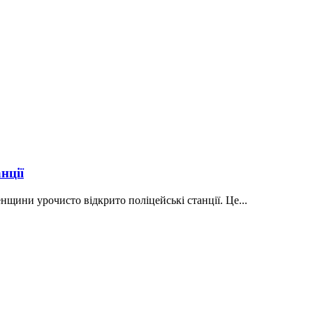
нції
нщини урочисто відкрито поліцейські станції. Це...