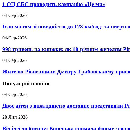
1 ОЦ СБС проводить кампанію «Це ми»
04-Сер-2026
Їхав містом зі швидкістю до 128 км/год: за смер
04-Сер-2026
998 гривень на книжки: як 18-річним жителям Р
04-Сер-2026
Жителю Рівненщини Дмитру Грабовському присво
Популярні новини
04-Сер-2026
Двоє дітей з інвалідністю достойно представили 
28-Лип-2026
Від ідеї до бренду: Корецька громада формує свою