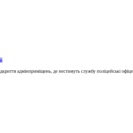
ї
криття адмінприміщень, де нестимуть службу поліцейські офіцер