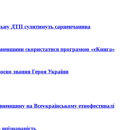
тельну ДТП судитимуть сарненчанина
івненщини скористатися програмою «єКнига»
єно звання Героя України
Рівненщину на Всеукраїнському етнофестивалі
 впізнаваність