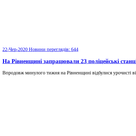
22-Чер-2020
Новини
переглядів: 644
На Рівненщині запрацювали 23 поліцейські станці
Впродовж минулого тижня на Рівненщині відбулися урочисті від