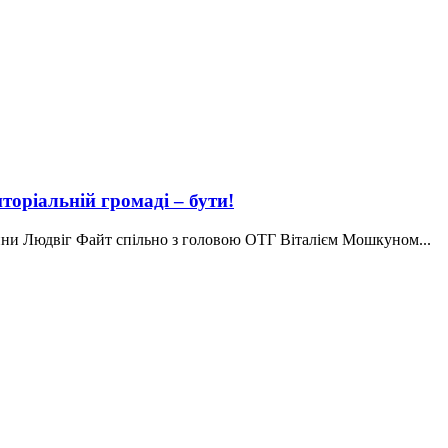
иторіальній громаді – бути!
ини Людвіг Файт спільно з головою ОТГ Віталієм Мошкуном...