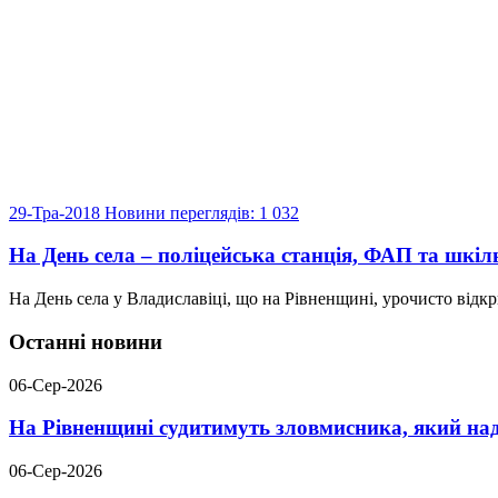
29-Тра-2018
Новини
переглядів: 1 032
На День села – поліцейська станція, ФАП та шкіл
На День села у Владиславіці, що на Рівненщині, урочисто відкр
Останні новини
06-Сер-2026
На Рівненщині судитимуть зловмисника, який над
06-Сер-2026