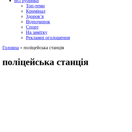
Всі рубрики
Топ-теми
Кримінал
Здоров’я
Відпочинок
Спорт
На замітку
Рекламні оголошення
Головна
»
поліцейська станція
поліцейська станція