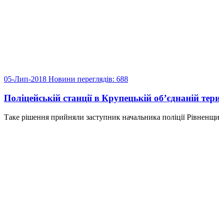
05-Лип-2018
Новини
переглядів: 688
Поліцейській станції в Крупецькій об’єднаній тер
Таке рішення прийняли заступник начальника поліції Рівненщ