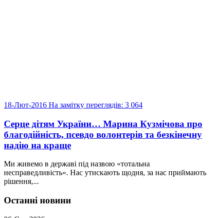
18-Лют-2016
На замітку
переглядів: 3 064
Серце дітям України… Марина Кузмічова про
благодійність, псевдо волонтерів та безкінечну
надію на краще
Ми живемо в державі під назвою «тотальна
несправедливість». Нас утискають щодня, за нас приймають
рішення,...
Останні новини