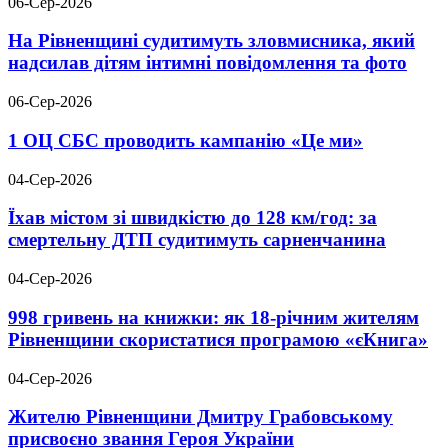
06-Сер-2026
На Рівненщині судитимуть зловмисника, який
надсилав дітям інтимні повідомлення та фото
06-Сер-2026
1 ОЦ СБС проводить кампанію «Це ми»
04-Сер-2026
Їхав містом зі швидкістю до 128 км/год: за
смертельну ДТП судитимуть сарненчанина
04-Сер-2026
998 гривень на книжки: як 18-річним жителям
Рівненщини скористатися програмою «єКнига»
04-Сер-2026
Жителю Рівненщини Дмитру Грабовському
присвоєно звання Героя України