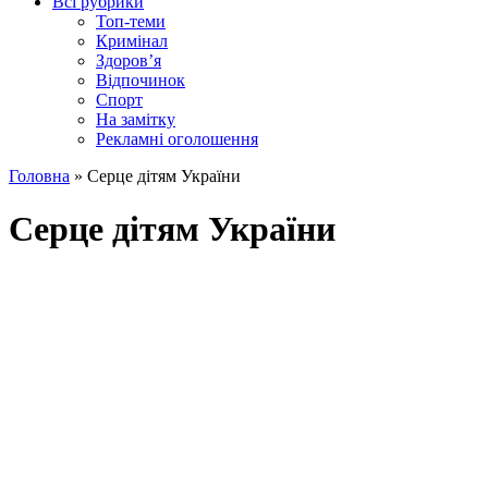
Всі рубрики
Топ-теми
Кримінал
Здоров’я
Відпочинок
Спорт
На замітку
Рекламні оголошення
Головна
»
Серце дітям України
Серце дітям України