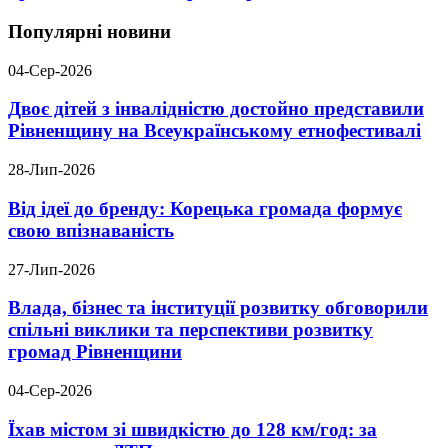
Популярні новини
04-Сер-2026
Двоє дітей з інвалідністю достойно представили
Рівненщину на Всеукраїнському етнофестивалі
28-Лип-2026
Від ідеї до бренду: Корецька громада формує
свою впізнаваність
27-Лип-2026
Влада, бізнес та інституції розвитку обговорили
спільні виклики та перспективи розвитку
громад Рівненщини
04-Сер-2026
Їхав містом зі швидкістю до 128 км/год: за