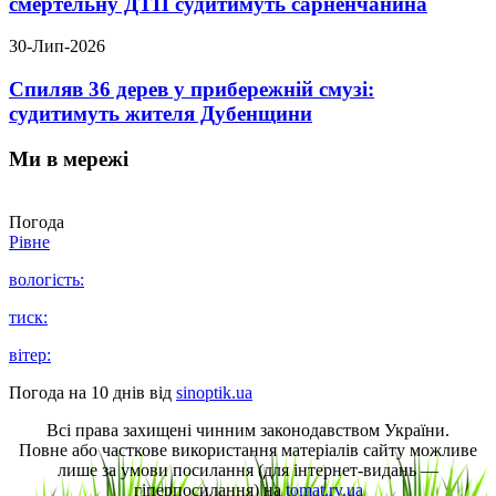
смертельну ДТП судитимуть сарненчанина
30-Лип-2026
Спиляв 36 дерев у прибережній смузі:
судитимуть жителя Дубенщини
Ми в мережі
Погода
Рівне
вологість:
тиск:
вітер:
Погода на 10 днів від
sinoptik.ua
Всі права захищені чинним законодавством України.
Повне або часткове використання матеріалів сайту можливе
лише за умови посилання (для інтернет-видань —
гіперпосилання) на
tomat.rv.ua