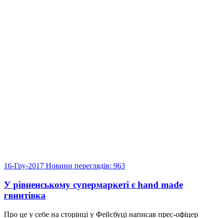
16-Гру-2017
Новини
переглядів: 963
У рівненському супермаркеті є hand made
гвинтівка
Про це у себе на сторінці у Фейсбуці написав прес-офіцер