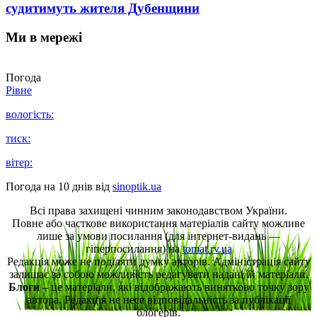
судитимуть жителя Дубенщини
Ми в мережі
Погода
Рівне
вологість:
тиск:
вітер:
Погода на 10 днів від
sinoptik.ua
Всі права захищені чинним законодавством України.
Повне або часткове використання матеріалів сайту можливе
лише за умови посилання (для інтернет-видань —
гіперпосилання) на
tomat.rv.ua
Редакція може не поділяти думку авторів. Адміністрація сайту
залишає за собою можливість редагувати надані їй матеріали.
Блоги
– це матеріали, які відображають винятково точку зору
автора. Редакція не несе відповідальність за публікації
блогерів.