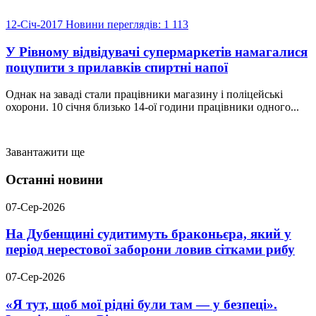
12-Січ-2017
Новини
переглядів: 1 113
У Рівному відвідувачі супермаркетів намагалися
поцупити з прилавків спиртні напої
Однак на заваді стали працівники магазину і поліцейські
охорони. 10 січня близько 14-ої години працівники одного...
Завантажити ще
Останні новини
07-Сер-2026
На Дубенщині судитимуть браконьєра, який у
період нерестової заборони ловив сітками рибу
07-Сер-2026
«Я тут, щоб мої рідні були там — у безпеці».