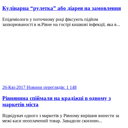
Кулінарна “рулетка” або діарея на замовлення
Епідеміологи у поточному році фіксують підйом
захворюваності в м.Рівне на гострі кишкові інфекції, яка в...
26-Кві-2017
Новини
переглядів: 1 148
Рівнянина спіймали на крадіжці в одному з
маркетів міста
Відвідувач одного з маркетів у Рівному вирішив винести за
межі каси неоплачений товар. Завадили скоєнню...