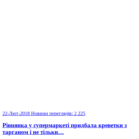
22-Лют-2018
Новини
переглядів: 2 225
Рівнянка у супермаркеті придбала креветки з
тарганом і не тільки…