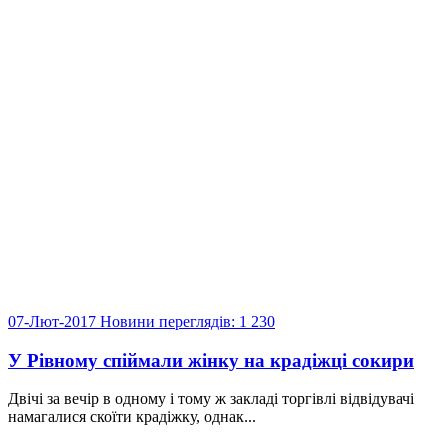
07-Лют-2017
Новини
переглядів: 1 230
У Рівному спіймали жінку на крадіжці сокири
Двічі за вечір в одному і тому ж закладі торгівлі відвідувачі
намагалися скоїти крадіжку, однак...