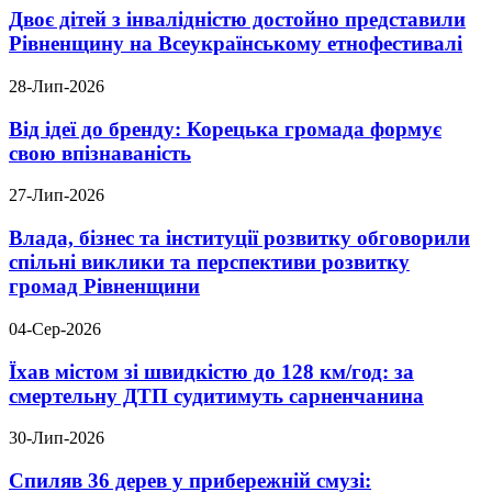
Двоє дітей з інвалідністю достойно представили
Рівненщину на Всеукраїнському етнофестивалі
28-Лип-2026
Від ідеї до бренду: Корецька громада формує
свою впізнаваність
27-Лип-2026
Влада, бізнес та інституції розвитку обговорили
спільні виклики та перспективи розвитку
громад Рівненщини
04-Сер-2026
Їхав містом зі швидкістю до 128 км/год: за
смертельну ДТП судитимуть сарненчанина
30-Лип-2026
Спиляв 36 дерев у прибережній смузі: