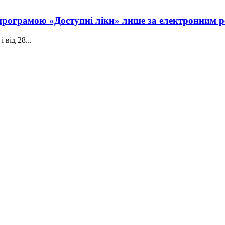
програмою «Доступні ліки» лише за електронним 
 від 28...