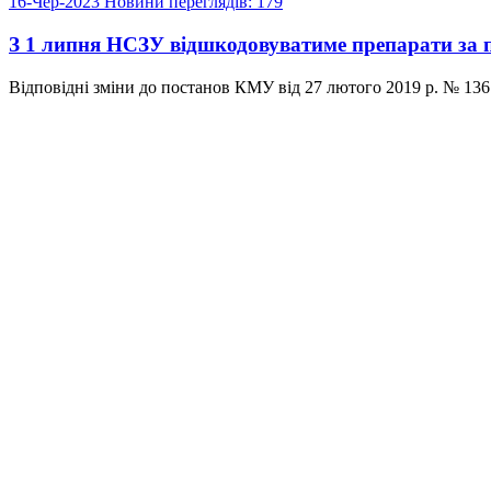
16-Чер-2023
Новини
переглядів: 179
З 1 липня НСЗУ відшкодовуватиме препарати за 
Відповідні зміни до постанов КМУ від 27 лютого 2019 р. № 136 і