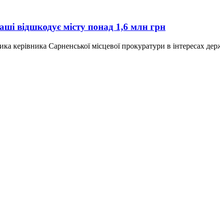
ші відшкодує місту понад 1,6 млн грн
ика керівника Сарненської місцевої прокуратури в інтересах держ