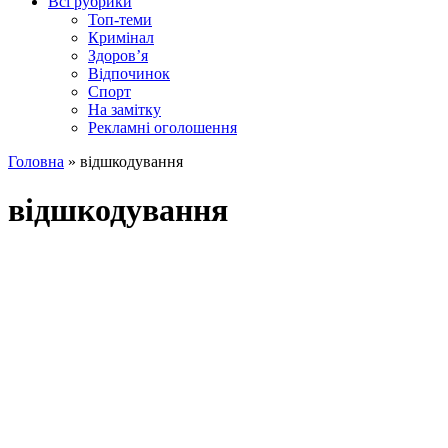
Всі рубрики
Топ-теми
Кримінал
Здоров’я
Відпочинок
Спорт
На замітку
Рекламні оголошення
Головна
»
відшкодування
відшкодування