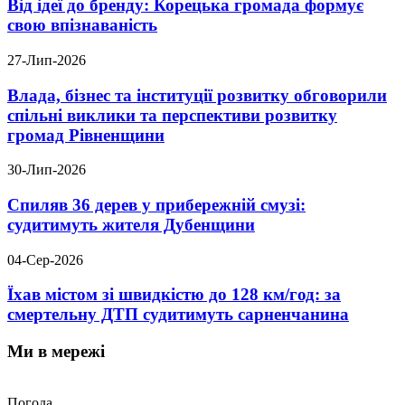
Від ідеї до бренду: Корецька громада формує
свою впізнаваність
27-Лип-2026
Влада, бізнес та інституції розвитку обговорили
спільні виклики та перспективи розвитку
громад Рівненщини
30-Лип-2026
Спиляв 36 дерев у прибережній смузі:
судитимуть жителя Дубенщини
04-Сер-2026
Їхав містом зі швидкістю до 128 км/год: за
смертельну ДТП судитимуть сарненчанина
Ми в мережі
Погода