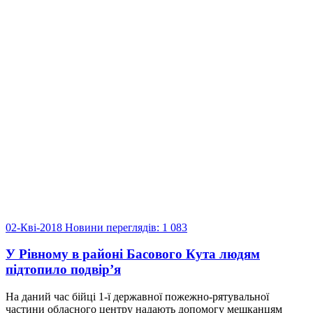
02-Кві-2018
Новини
переглядів: 1 083
У Рівному в районі Басового Кута людям
підтопило подвір’я
На даний час бійці 1-ї державної пожежно-рятувальної
частини обласного центру надають допомогу мешканцям