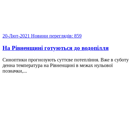
20-Лют-2021
Новини
переглядів: 859
На Рівненщині готуються до водопілля
Синоптики прогнозують суттєве потепління. Вже в суботу
денна температура на Рівненщині в межах нульової
позначки,...