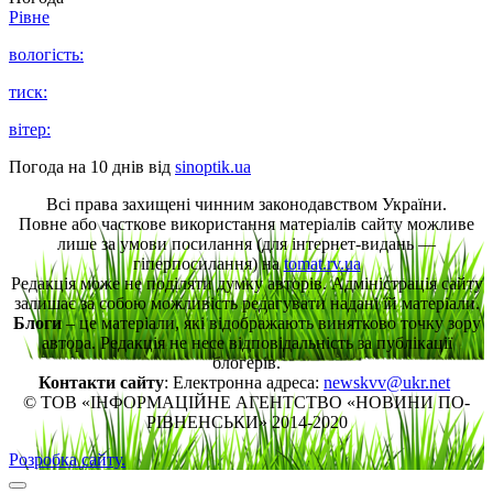
Рівне
вологість:
тиск:
вітер:
Погода на 10 днів від
sinoptik.ua
Всі права захищені чинним законодавством України.
Повне або часткове використання матеріалів сайту можливе
лише за умови посилання (для інтернет-видань —
гіперпосилання) на
tomat.rv.ua
Редакція може не поділяти думку авторів. Адміністрація сайту
залишає за собою можливість редагувати надані їй матеріали.
Блоги
– це матеріали, які відображають винятково точку зору
автора. Редакція не несе відповідальність за публікації
блогерів.
Контакти сайту
: Електронна адреса:
newskvv@ukr.net
© ТОВ «ІНФОРМАЦІЙНЕ АГЕНТСТВО «НОВИНИ ПО-
РІВНЕНСЬКИ» 2014-2020
Розробка сайту.