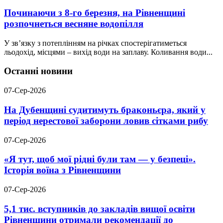
Починаючи з 8-го березня, на Рівненщині
розпочнеться весняне водопілля
У зв’язку з потеплінням на річках спостерігатиметься
льодохід, місцями – вихід води на заплаву. Коливання води...
Останні новини
07-Сер-2026
На Дубенщині судитимуть браконьєра, який у
період нерестової заборони ловив сітками рибу
07-Сер-2026
«Я тут, щоб мої рідні були там — у безпеці».
Історія воїна з Рівненщини
07-Сер-2026
5,1 тис. вступників до закладів вищої освіти
Рівненщини отримали рекомендації до