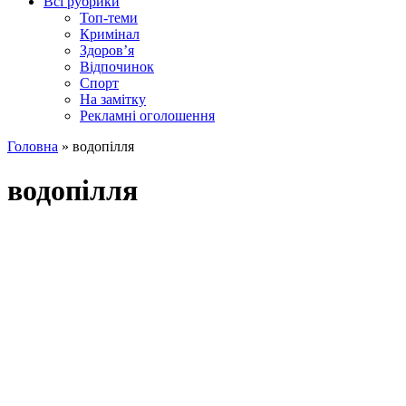
Всі рубрики
Топ-теми
Кримінал
Здоров’я
Відпочинок
Спорт
На замітку
Рекламні оголошення
Головна
»
водопілля
водопілля