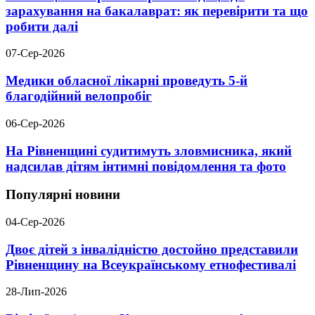
зарахування на бакалаврат: як перевірити та що
робити далі
07-Сер-2026
Медики обласної лікарні проведуть 5-й
благодійний велопробіг
06-Сер-2026
На Рівненщині судитимуть зловмисника, який
надсилав дітям інтимні повідомлення та фото
Популярні новини
04-Сер-2026
Двоє дітей з інвалідністю достойно представили
Рівненщину на Всеукраїнському етнофестивалі
28-Лип-2026