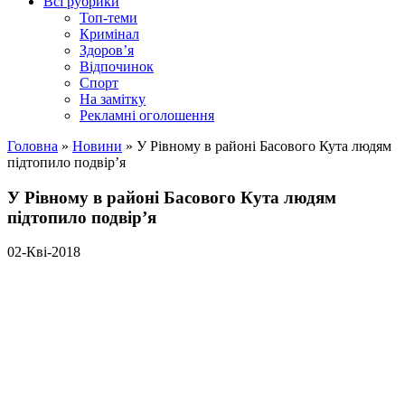
Всі рубрики
Топ-теми
Кримінал
Здоров’я
Відпочинок
Спорт
На замітку
Рекламні оголошення
Головна
»
Новини
»
У Рівному в районі Басового Кута людям
підтопило подвір’я
У Рівному в районі Басового Кута людям
підтопило подвір’я
02-Кві-2018