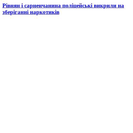
Рівнян і сарненчанина поліцейські викрили на
зберіганні наркотиків