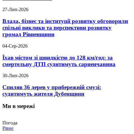
27-Лип-2026
Влада, бізнес та інституції розвитку обговорили
спільні виклики та перспективи розвитку
громад Рівненщини
04-Сер-2026
Їхав містом зі швидкістю до 128 км/год: за
смертельну ДТП судитимуть сарненчанина
30-Лип-2026
Спиляв 36 дерев у прибережній смузі:
судитимуть жителя Дубенщини
Ми в мережі
Погода
Рівне