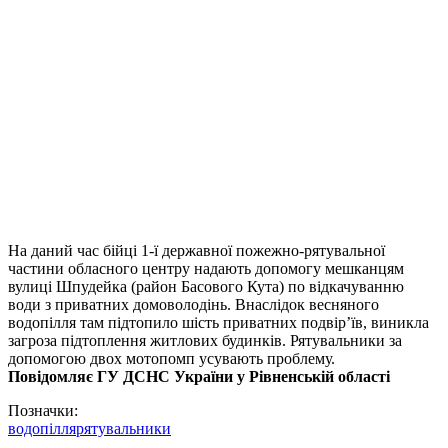
На даний час бійці 1-ї державної пожежно-рятувальної
частини обласного центру надають допомогу мешканцям
вулиці Шпудейка (район Басового Кута) по відкачуванню
води з приватних домоволодінь. Внаслідок весняного
водопілля там підтопило шість приватних подвір’їв, виникла
загроза підтоплення житлових будинків. Рятувальники за
допомогою двох мотопомп усувають проблему.
Повідомляє ГУ ДСНС України у Рівненській області
Позначки:
водопілля
рятувальники