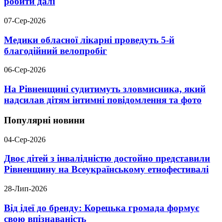
робити далі
07-Сер-2026
Медики обласної лікарні проведуть 5-й
благодійний велопробіг
06-Сер-2026
На Рівненщині судитимуть зловмисника, який
надсилав дітям інтимні повідомлення та фото
Популярні новини
04-Сер-2026
Двоє дітей з інвалідністю достойно представили
Рівненщину на Всеукраїнському етнофестивалі
28-Лип-2026
Від ідеї до бренду: Корецька громада формує
свою впізнаваність