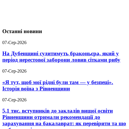
Останні новини
07-Сер-2026
На Дубенщині судитимуть браконьєра, який у
період нерестової заборони ловив сітками рибу
07-Сер-2026
«Я тут, щоб мої рідні були там — у безпеці».
Історія воїна з Рівненщини
07-Сер-2026
5,1 тис. вступників до закладів вищої освіти
Рівненщини отримали рекомендації до
зарахування на бакалаврат: як перевірити та що