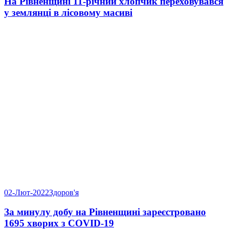
На Рівненщині 11-річний хлопчик переховувався
у землянці в лісовому масиві
02-Лют-2022
Здоров'я
За минулу добу на Рівненщині зареєстровано
1695 хворих з COVID-19