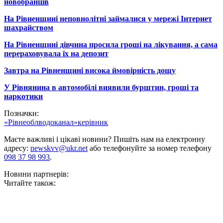
новобранців
На Рівненщині неповнолітні займалися у мережі Інтернет
шахрайством
На Рівненщині дівчина просила гроші на лікування, а сама
перераховувала їх на депозит
Завтра на Рівненщині висока ймовірність дощу
У Рівнянина в автомобілі виявили бурштин, гроші та
наркотики
Позначки:
«Рівнеоблводоканал»
керівник
Маєте важливі і цікаві новини? Пишіть нам на електронну
адресу:
newskvv@ukr.net
або телефонуйте за номер телефону
098 37 98 993
.
Новини партнерів:
Читайте також: