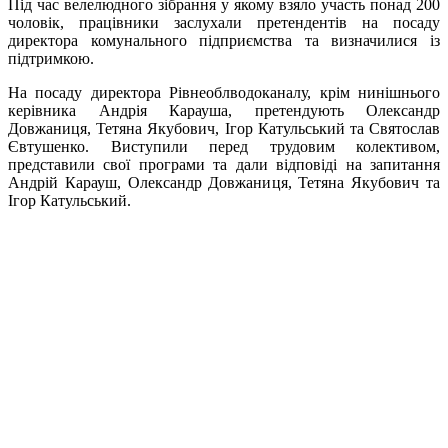
Під час велелюдного зібрання у якому взяло участь понад 200
чоловік, працівники заслухали претендентів на посаду
директора комунального підприємства та визначилися із
підтримкою.
На посаду директора Рівнеоблводоканалу, крім нинішнього
керівника Андрія Карауша, претендують Олександр
Довжаниця, Тетяна Якубович, Ігор Катульський та Святослав
Євтушенко. Виступили перед трудовим колективом,
представили свої програми та дали відповіді на запитання
Андрій Карауш, Олександр Довжаниця, Тетяна Якубович та
Ігор Катульський.