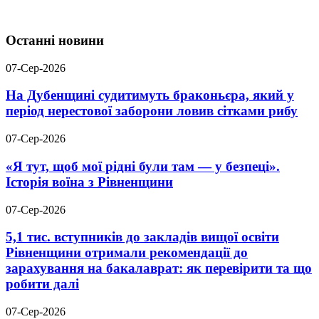
Останні новини
07-Сер-2026
На Дубенщині судитимуть браконьєра, який у
період нерестової заборони ловив сітками рибу
07-Сер-2026
«Я тут, щоб мої рідні були там — у безпеці».
Історія воїна з Рівненщини
07-Сер-2026
5,1 тис. вступників до закладів вищої освіти
Рівненщини отримали рекомендації до
зарахування на бакалаврат: як перевірити та що
робити далі
07-Сер-2026