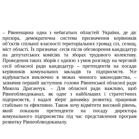
– Рівненщина одна з небагатьох областей України, де діє
прозора, демократична система призначення керівників
об’єктів спільної власності територіальних громад сіл, селищ,
міст області. Їх призначає сесія після обговорення кандидатур
на депутатських комісіях та зборах трудового колективу.
Проведення таких зборів є однією з умов розгляду на черговій
сесії обласної ради кандидатур – претендентів на посади
керівників комунальних закладів та підприємств. Усе
відбувається виключно в межах чинного законодавства, –
зазначив перший заступник голови Рівненської обласної ради
Микола Драганчук. – Для обласної ради важливо, щоб
Рівнеоблводоканал, як одне з найбільших і стратегічних
підприємств, і надалі зберіг динаміку розвитку, працював
стабільно та ефективно. Також хочу відмітити високий рівень,
який показали претенденти на посаду директора
комунального підприємства під час представлення програм
розвитку Рівнеоблводоканалу.