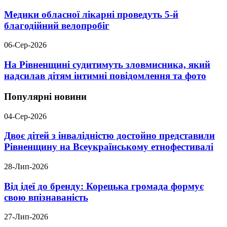
Медики обласної лікарні проведуть 5-й
благодійний велопробіг
06-Сер-2026
На Рівненщині судитимуть зловмисника, який
надсилав дітям інтимні повідомлення та фото
Популярні новини
04-Сер-2026
Двоє дітей з інвалідністю достойно представили
Рівненщину на Всеукраїнському етнофестивалі
28-Лип-2026
Від ідеї до бренду: Корецька громада формує
свою впізнаваність
27-Лип-2026