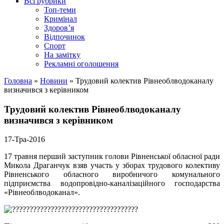
Всі рубрики
Топ-теми
Кримінал
Здоров’я
Відпочинок
Спорт
На замітку
Рекламні оголошення
Головна
»
Новини
»
Трудовий колектив Рівнеоблводоканалу
визначився з керівником
Трудовий колектив Рівнеоблводоканалу
визначився з керівником
17-Тра-2016
17 травня перший заступник голови Рівненської обласної ради
Микола Драганчук взяв участь у зборах трудового колективу
Рівненського обласного виробничого комунального
підприємства водопровідно-каналізаційного господарства
«Рівнеоблводоканал».