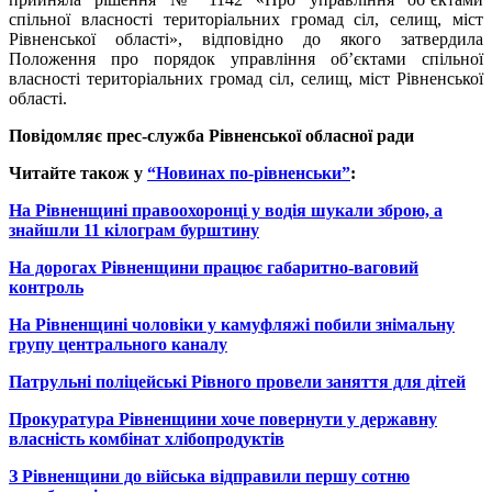
спільної власності територіальних громад сіл, селищ, міст
Рівненської області», відповідно до якого затвердила
Положення про порядок управління об’єктами спільної
власності територіальних громад сіл, селищ, міст Рівненської
області.
Повідомляє прес-служба Рівненської обласної ради
Читайте також у
“Новинах по-рівненськи”
:
На Рівненщині правоохоронці у водія шукали зброю, а
знайшли 11 кілограм бурштину
На дорогах Рівненщини працює габаритно-ваговий
контроль
На Рівненщині чоловіки у камуфляжі побили знімальну
групу центрального каналу
Патрульні поліцейські Рівного провели заняття для дітей
Прокуратура Рівненщини хоче повернути у державну
власність комбінат хлібопродуктів
З Рівненщини до війська відправили першу сотню