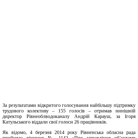
За результатами відкритого голосування найбільшу підтримку
трудового колективу – 155 голосів – отримав нинішній
директор Рівнеоблводоканалу Андрій Карауш, за Ігоря
Катульського віддали свої голоси 26 працівників.
Як відомо, 4 березня 2014 року Рівненська обласна рада
прийняла рішення № 1142 «Про управління об’єктами