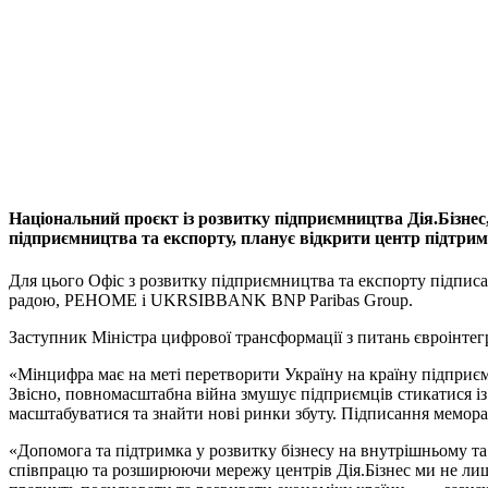
Національний проєкт із розвитку підприємництва Дія.Бізнес,
підприємництва та експорту, планує відкрити центр підтримк
Для цього Офіс з розвитку підприємництва та експорту підпис
радою, РЕНОМЕ і UKRSIBBANK BNP Paribas Group.
Заступник Міністра цифрової трансформації з питань євроінтег
«Мінцифра має на меті перетворити Україну на країну підприєм
Звісно, повномасштабна війна змушує підприємців стикатися із
масштабуватися та знайти нові ринки збуту. Підписання мемора
«Допомога та підтримка у розвитку бізнесу на внутрішньому т
співпрацю та розширюючи мережу центрів Дія.Бізнес ми не лиш