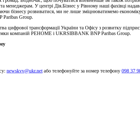
них громад. Водночас, щоб почуватися впевненіше їм також пот
та менеджерам. У центрі Дія.Бізнес у Рівному наші фахівці над
аючи бізнесу розвиватися, ми не лише зміцнюватимемо економік
Paribas Group
.
рства цифрової трансформації України та Офісу з розвитку підприє
підтримки компаній РЕНОМЕ і UKRSIBBANK BNP Paribas Group.
ому
су:
newskvv@ukr.net
або телефонуйте за номер телефону
098 37 9