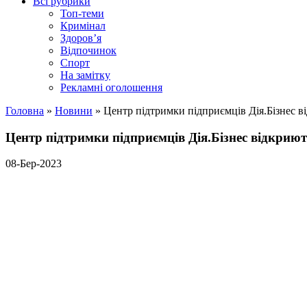
Всі рубрики
Топ-теми
Кримінал
Здоров’я
Відпочинок
Спорт
На замітку
Рекламні оголошення
Головна
»
Новини
»
Центр підтримки підприємців Дія.Бізнес в
Центр підтримки підприємців Дія.Бізнес відкриют
08-Бер-2023