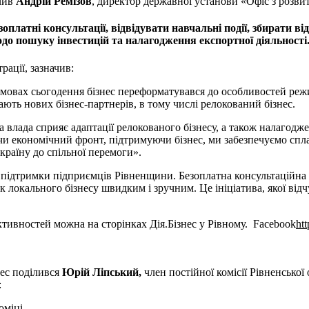
чив
Андрій Ремізов
, директор державної установи «Офіс з розви
оплатні консультації, відвідувати навчальні події, збирати ві
до пошуку інвестицій та налагодження експортної діяльності
рації, зазначив:
умовах сьогодення бізнес переформатувався до особливостей ре
ють нових бізнес-партнерів, в тому числі релокований бізнес.
 влада сприяє адаптації релокованого бізнесу, а також налагод
 економічний фронт, підтримуючи бізнес, ми забезпечуємо сплат
раїну до спільної перемоги».
підтримки підприємців Рівненщини. Безоплатна консультаційна п
 локального бізнесу швидким і зручним. Це ініціатива, якої від
тивностей можна на сторінках Дія.Бізнес у Рівному. Facebook
ht
ес поділився
Юрій Ліпський,
член постійної комісії Рівненської
:
оміці.