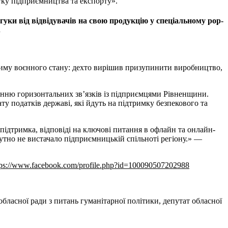
тку підприємництва та експорту».
дгуки від відвідувачів на свою продукцію у спеціальному pop-
.
жиму воєнного стану: дехто вирішив призупинити виробництво,
женню горизонтальних зв’язків із підприємцями Рівненщини.
у податків державі, які йдуть на підтримку безпекового та
ідтримка, відповіді на ключові питання в офлайн та онлайн-
чутно не вистачало підприємницькій спільноті регіону.» —
tps://www.facebook.com/profile.php?id=100090507202988
 обласної ради з питань гуманітарної політики, депутат обласної