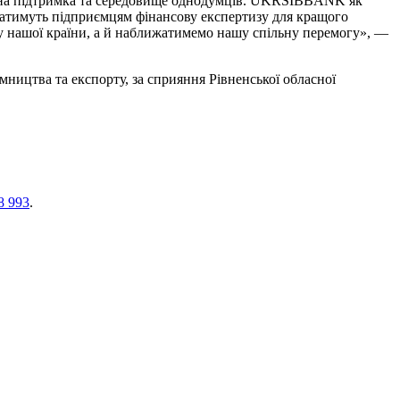
рібна підтримка та середовище однодумців. UKRSIBBANK як
аватимуть підприємцям фінансову експертизу для кращого
у нашої країни, а й наближатимемо нашу спільну перемогу», —
мництва та експорту, за сприяння Рівненської обласної
8 993
.