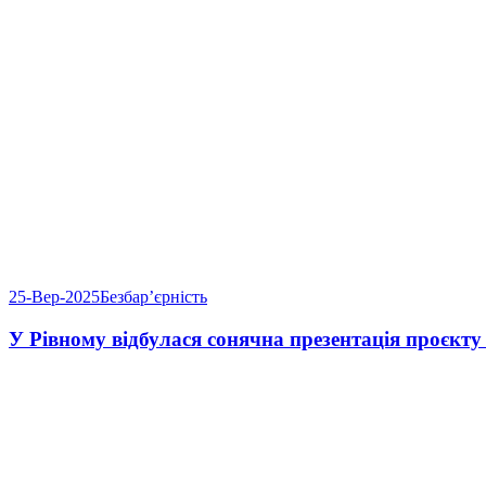
25-Вер-2025
Безбарʼєрність
У Рівному відбулася сонячна презентація проєкту