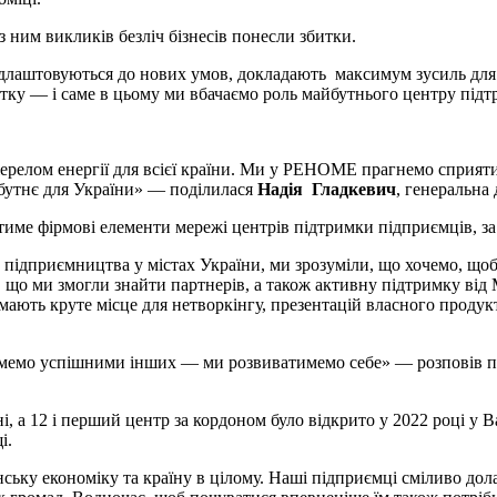
 ним викликів безліч бізнесів понесли збитки.
ідлаштовуються до нових умов, докладають максимум зусиль для 
витку — і саме в цьому ми вбачаємо роль майбутнього центру підт
релом енергії для всієї країни. Ми у РЕНОМЕ прагнемо сприяти 
йбутнє для України» — поділилася
Надія Гладкевич
, генеральн
тиме фірмові елементи мережі центрів підтримки підприємців, за
підприємництва у містах України, ми зрозуміли, що хочемо, щоб
, що ми змогли знайти партнерів, а також активну підтримку ві
имають круте місце для нетворкінгу, презентацій власного продук
тимемо успішними інших — ми розвиватимемо себе» — розповів п
їні, а 12 і перший центр за кордоном було відкрито у 2022 році у
і.
нську економіку та країну в цілому. Наші підприємці сміливо до