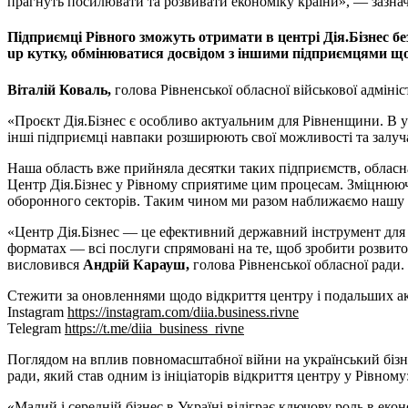
прагнуть посилювати та розвивати економіку країни», — зазна
Підприємці Рівного зможуть отримати в центрі Дія.Бізнес без
up кутку, обмінюватися досвідом з іншими підприємцями що
Віталій Коваль,
голова Рівненської обласної військової адмініст
«Проєкт Дія.Бізнес є особливо актуальним для Рівненщини. В 
інші підприємці навпаки розширюють свої можливості та залуча
Наша область вже прийняла десятки таких підприємств, обласна
Центр Дія.Бізнес у Рівному сприятиме цим процесам. Зміцнюючи
оборонного секторів. Таким чином ми разом наближаємо нашу к
«Центр Дія.Бізнес — це ефективний державний інструмент для 
форматах — всі послуги спрямовані на те, щоб зробити розвиток
висловився
Андрій Карауш,
голова Рівненської обласної ради.
Стежити за оновленнями щодо відкриття центру і подальших ак
Instagram
https://instagram.com/diia.business.rivne
Telegram
https://t.me/diia_business_rivne
Поглядом на вплив повномасштабної війни на український бізн
ради, який став одним із ініціаторів відкриття центру у Рівному
«Малий і середній бізнес в Україні відіграє ключову роль в екон