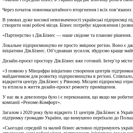
Через початок повномасштабного вторгнення і всіх пов’язаних з
В умовах дуже високої невизначеності українські підприємці п
створити нові робочі місця. Бізнес потребує відновлення і роз
«Партнерство з Дія.Бізнес — наше свідоме та планове рішення.
Локальне підприємництво не просто зміцнює регіон. Воно є дже
ініціативи Дія.Бізнес. Об’єднавши зусилля, збудуємо краще ма
Дизайн-проєкт простору Дія.Бізнес вже готовий. Інтер’єр місти
«З появою у Мінцифри ініціативи створення центрів підтримки 
майданчиком для розвитку підприємництва в регіоні. Співпало
відкриття центру Дія.Бізнес у Рівному. Місцеві підприємці отр
та втілила в життя дизайн-проєкт ремонту приміщення.
У нас як в девелопера було і є переконання, що якщо ми роби
компанії «Реноме-Комфорт».
Загалом з 2020 року було відкрито 11 центрів Дія.Бізнес в Укра
підтримку громадян України, що вимушено переїхали до Польщ
«Сьогодні середній та малий бізнес активно підтримують украї