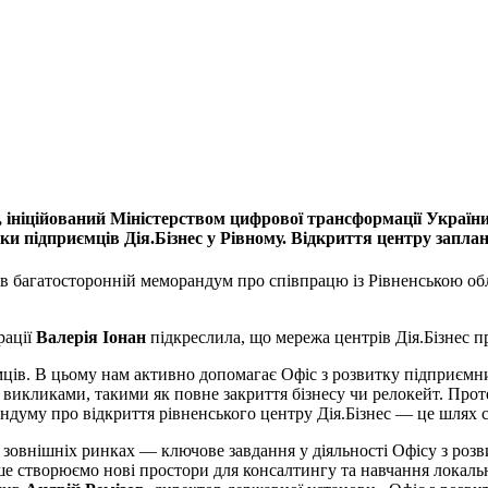
 ініційований Міністерством цифрової трансформації України 
и підприємців Дія.Бізнес у Рівному. Відкриття центру заплан
ав багатосторонній меморандум про співпрацю із Рівненською о
рації
Валерія Іонан
підкреслила, що мережа центрів Дія.Бізнес 
ців. В цьому нам активно допомагає Офіс з розвитку підприємниц
 викликами, такими як повне закриття бізнесу чи релокейт. Прот
ндуму про відкриття рівненського центру Дія.Бізнес — це шлях с
а зовнішніх ринках — ключове завдання у діяльності Офісу з ро
е створюємо нові простори для консалтингу та навчання локальн