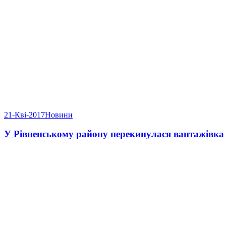
21-Кві-2017
Новини
У Рівненському району перекинулася вантажівка