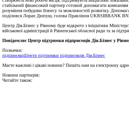
створюють нові робочі місця, підтримують ініціативи локаль
стабільний фінансовий партнер готовий допомагати компаніям 
розуміння побудови бізнесу та можливостей розвитку. Допомаг
поділився Лоран Дюпуш, голова Правління UKRSIBBANK BNP 
Центр Дія.Бізнес у Рівному буде відкрито з ініціативи Міністе
військової адміністрації й Рівненської обласної ради та за 
Повідомляє Центр підтримки підприємців Дія.Бізнес у Рівн
Позначки:
підприємці
Центр підтримки підприємців Дія.Бізнес
Маєте важливі і цікаві новини? Пишіть нам на електронну адре
Новини партнерів:
Читайте також: