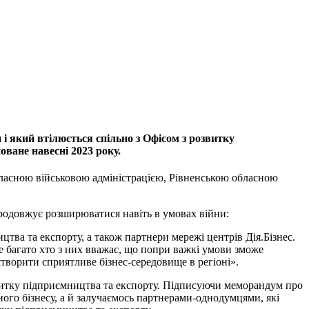
і який втілюється спільно з Офісом з розвитку
оване навесні 2023 року.
бласною військовою адміністрацією, Рівненською обласною
продовжує розширюватися навіть в умовах війни:
тва та експорту, а також партнери мережі центрів Дія.Бізнес.
е багато хто з них вважає, що попри важкі умови зможе
творити сприятливе бізнес-середовище в регіоні».
звитку підприємництва та експорту. Підписуючи меморандум про
ого бізнесу, а й залучаємось партнерами-однодумцями, які