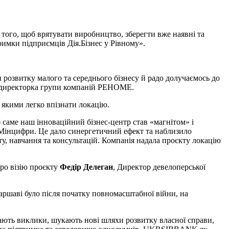
того, щоб врятувати виробництво, зберегти вже наявні та
римки підприємців Дія.Бізнес у Рівному».
розвитку малого та середнього бізнесу й радо долучаємось до
а директорка групи компаній РЕНОМЕ.
 якими легко впізнати локацію.
 саме наш інноваційний бізнес-центр став «магнітом» і
д Мінцифри. Це дало синергетичний ефект та наблизило
ту, навчання та консультацій. Компанія надала проєкту локацію
ро візію проєкту
Федір Делеган
, Директор девелоперської
 Варшаві було після початку повномасштабної війни, на
лають виклики, шукають нові шляхи розвитку власної справи,