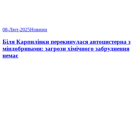
08-Лют-2025
Новини
Біля Карпилівки перекинулася автоцистерна з
міндобривами: загрози хімічного забруднення
немає