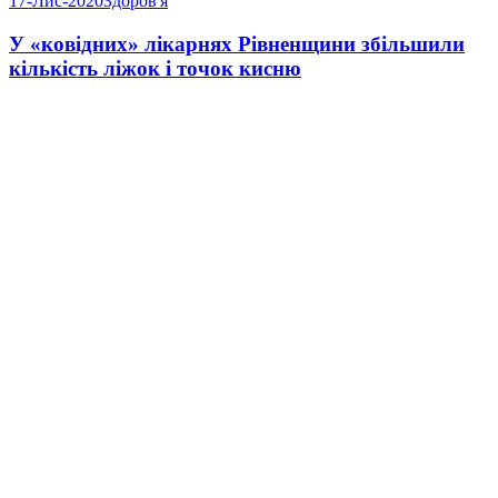
17-Лис-2020
Здоров'я
У «ковідних» лікарнях Рівненщини збільшили
кількість ліжок і точок кисню