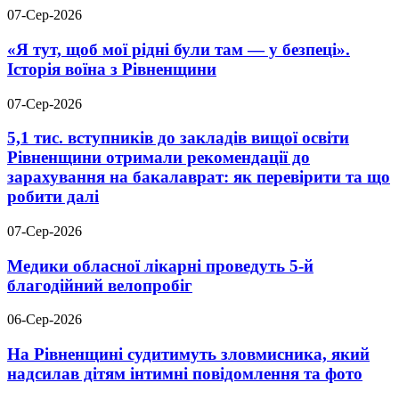
07-Сер-2026
«Я тут, щоб мої рідні були там — у безпеці».
Історія воїна з Рівненщини
07-Сер-2026
5,1 тис. вступників до закладів вищої освіти
Рівненщини отримали рекомендації до
зарахування на бакалаврат: як перевірити та що
робити далі
07-Сер-2026
Медики обласної лікарні проведуть 5-й
благодійний велопробіг
06-Сер-2026
На Рівненщині судитимуть зловмисника, який
надсилав дітям інтимні повідомлення та фото