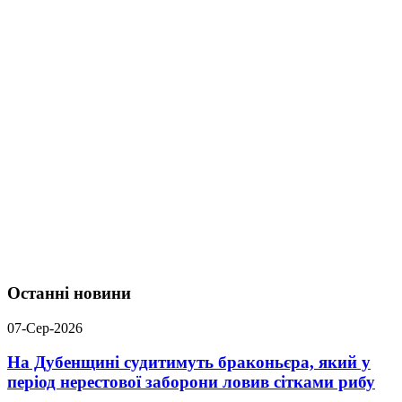
Останні новини
07-Сер-2026
На Дубенщині судитимуть браконьєра, який у
період нерестової заборони ловив сітками рибу