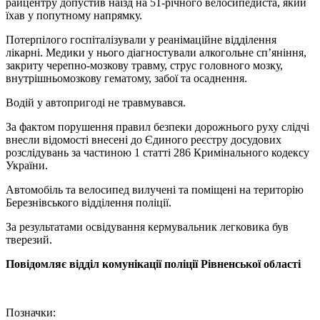
райцентру допустив наїзд на 51-річного велосипедиста, який
їхав у попутному напрямку.
Потерпілого госпіталізували у реанімаційне відділення
лікарні. Медики у нього діагностували алкогольне сп’яніння,
закриту черепно-мозкову травму, струс головного мозку,
внутрішньомозкову гематому, забої та осаднення.
Водій у автопригоді не травмувався.
За фактом порушення правил безпеки дорожнього руху слідчі
внесли відомості внесені до Єдиного реєстру досудових
розслідувань за частиною 1 статті 286 Кримінального кодексу
України.
Автомобіль та велосипед вилучені та поміщені на територію
Березнівського відділення поліції.
За результатами освідування кермувальник легковика був
тверезий.
Повідомляє відділ комунікації поліції Рівненської області
Позначки: