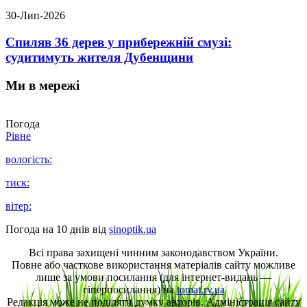
30-Лип-2026
Спиляв 36 дерев у прибережній смузі:
судитимуть жителя Дубенщини
Ми в мережі
Погода
Рівне
вологість:
тиск:
вітер:
Погода на 10 днів від
sinoptik.ua
Всі права захищені чинним законодавством України.
Повне або часткове використання матеріалів сайту можливе
лише за умови посилання (для інтернет-видань —
гіперпосилання) на
tomat.rv.ua
Редакція може не поділяти думку авторів. Адміністрація сайту