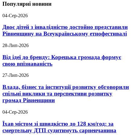
Популярні новини
04-Сер-2026
Двоє дітей з інвалідністю достойно представили
Рівненщину на Всеукраїнському етнофестивалі
28-Лип-2026
Від ідеї до бренду: Корецька громада формує
свою впізнаваність
27-Лип-2026
Влада, бізнес та інституції розвитку обговорили
спільні виклики та перспективи розвитку
громад Рівненщини
04-Сер-2026
Їхав містом зі швидкістю до 128 км/год: за
смертельну ДТП судитимуть сарненчанина