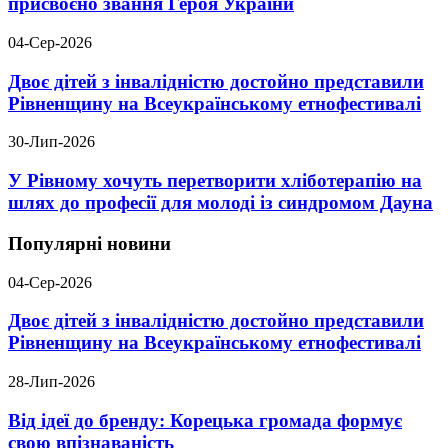
присвоєно звання Героя України
04-Сер-2026
Двоє дітей з інвалідністю достойно представили
Рівненщину на Всеукраїнському етнофестивалі
30-Лип-2026
У Рівному хочуть перетворити хліботерапію на
шлях до професії для молоді із синдромом Дауна
Популярні новини
04-Сер-2026
Двоє дітей з інвалідністю достойно представили
Рівненщину на Всеукраїнському етнофестивалі
28-Лип-2026
Від ідеї до бренду: Корецька громада формує
свою впізнаваність