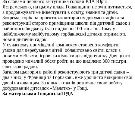
За словами першого заступника голови РДА Юрія
Ястремського, на цьому влада Гощанщини не зупинятиметься,
а продовжуватиме інвестувати в освіту, знання та дітей.
Зокрема, торік на проектно-кошторисну документацію для
реконструкції старого приміщення школи під дитячий садок з
районного бюджету було виділено 100 тис.грн. Тому у
найближчому майбутньому горбаківські дітлахи отримають
новий дитячий садок.
У сучасному приміщенні комплексу створено комфортні
умови для перебування дітей: облаштовано світлі класи з
новими меблями, ігрові та кімнати для відпочинку. Для цього
проведено чималий обсяг робіт, на що виділено 300 тис.грн.
сільською радою.
Загалом цьогоріч в районі реконструюють три дитячі садки –
два з них, у Франівці та Горбакові, вже урочисто відкрили свої
двері вихованцям. За кілька тижнів розпочне свою роботу
добудований дитсадок «Малятко» у Гощі.
За матеріалами Гощанської РДА