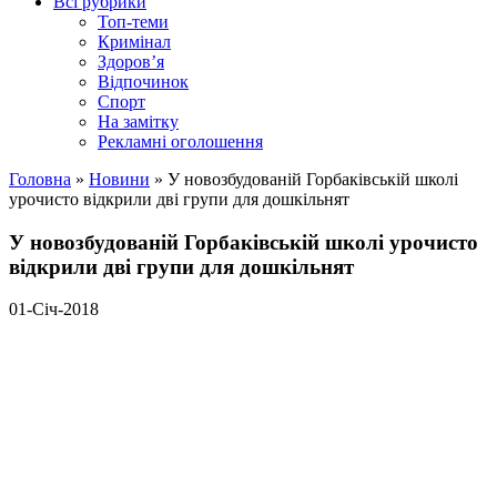
Всі рубрики
Топ-теми
Кримінал
Здоров’я
Відпочинок
Спорт
На замітку
Рекламні оголошення
Головна
»
Новини
»
У новозбудованій Горбаківській школі
урочисто відкрили дві групи для дошкільнят
У новозбудованій Горбаківській школі урочисто
відкрили дві групи для дошкільнят
01-Січ-2018