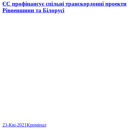
ЄС профінансує спільні транскордонні проекти
Рівненщини та Білорусі
23-Кві-2021
Кримінал