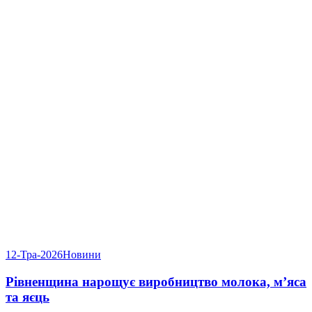
12-Тра-2026
Новини
Рівненщина нарощує виробництво молока, м’яса
та яєць