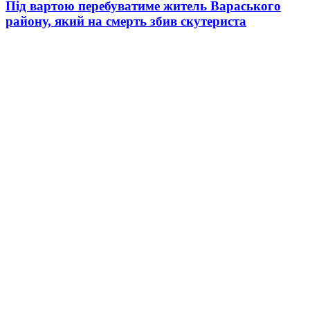
Під вартою перебуватиме житель Вараського
району, який на смерть збив скутериста