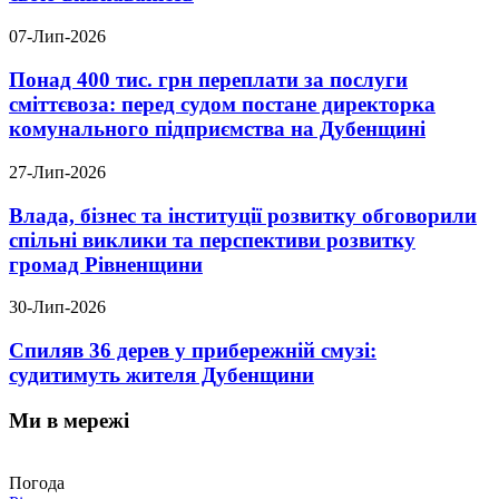
07-Лип-2026
Понад 400 тис. грн переплати за послуги
сміттєвоза: перед судом постане директорка
комунального підприємства на Дубенщині
27-Лип-2026
Влада, бізнес та інституції розвитку обговорили
спільні виклики та перспективи розвитку
громад Рівненщини
30-Лип-2026
Спиляв 36 дерев у прибережній смузі:
судитимуть жителя Дубенщини
Ми в мережі
Погода