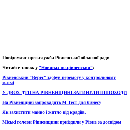
Повідомляє прес-служба Рівненської обласної ради
Читайте також у
“Новинах по-рівненськи”
:
Рівненський “Верес” здобув перемогу у контрольному
матчі
У ДВОХ ДТП НА РІВНЕНЩИНІ ЗАГИНУЛИ ПІШОХОДИ
На Рівненщині запровадять М-Тест для бізнесу
Як захистити майно і житло від крадіїв.
Міські голови Рівненщини приїздили у Рівне за досвідом