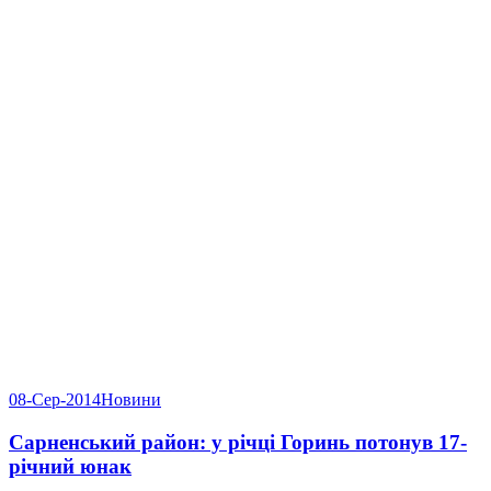
08-Сер-2014
Новини
Сарненський район: у річці Горинь потонув 17-
річний юнак