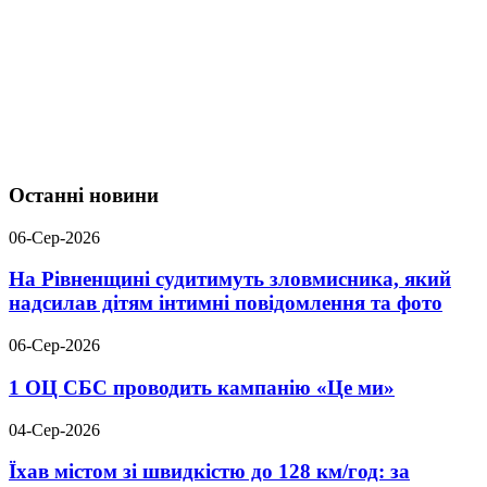
Останні новини
06-Сер-2026
На Рівненщині судитимуть зловмисника, який
надсилав дітям інтимні повідомлення та фото
06-Сер-2026
1 ОЦ СБС проводить кампанію «Це ми»
04-Сер-2026
Їхав містом зі швидкістю до 128 км/год: за