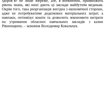
здоров’я» не лише збереже, але, я впевнений, примножить
рівень знань, які нині дають ці заклади майбутнім медикам.
Окрім того, така реорганізація вигідна з економічної сторони,
адже не потребуватиме додаткових матеріальних затрат, а
навпаки, оптимізує кошти та дозволить зекономити витрати
на утримання обласних навчальних закладів з казни
Рівненщини, – зазначив Володимир Ковальчук.