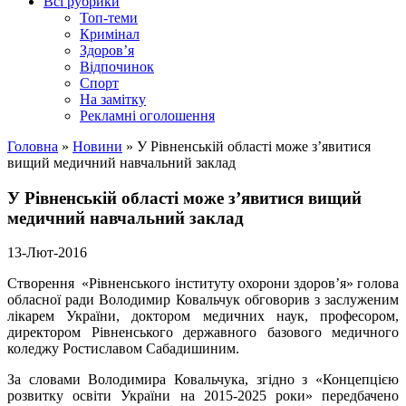
Всі рубрики
Топ-теми
Кримінал
Здоров’я
Відпочинок
Спорт
На замітку
Рекламні оголошення
Головна
»
Новини
»
У Рівненській області може з’явитися
вищий медичний навчальний заклад
У Рівненській області може з’явитися вищий
медичний навчальний заклад
13-Лют-2016
Створення «Рівненського інституту охорони здоров’я» голова
обласної ради Володимир Ковальчук обговорив з заслуженим
лікарем України, доктором медичних наук, професором,
директором Рівненського державного базового медичного
коледжу Ростиславом Сабадишиним.
За словами Володимира Ковальчука, згідно з «Концепцією
розвитку освіти України на 2015-2025 роки» передбачено