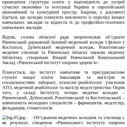
приведення структури освіти у відповідність до потреб
сучасної економіки та інтеграції України в європейський
економічний та культурний простір. Зокрема, у документі
йдеться, що коледжі планують виключити із переліку вищих
навчальних закладів та віднести їх до професійно-технічних
навчальних закладів.
Відтак, голова обласної ради запропонував об’єднати
Рівненський державний базовий медичний коледж з філією у
Костополі, Дубенський медичний коледж, Рокитнівське
медичне училище та Рівненську обласну наукову медичну
бібліотеку, створивши Вищий Навчальний Комунальний
Заклад «Рівненський інститут охорони здоров’я».
Планується, що інститут навчатиме та присуджуватиме
ступені вищої освіти бакалаврів та магістрів за
спеціальностями лаборант, психолог-реабілітолог учасників
АТО, медичний реабілітолог та магістр медсестринства. Окрім
того, у складі Інституту чотири медичні коледжі –
Рівненський, Дубенський, Рокитнівський та Костопільський –
навчатимуть молодших спеціалістів – фармацевтів, медсестер,
фельдшерів, стоматологів.
– Об’єднання медичних коледжів та училища і,
як результат, створення «Рівненського інституту охорони