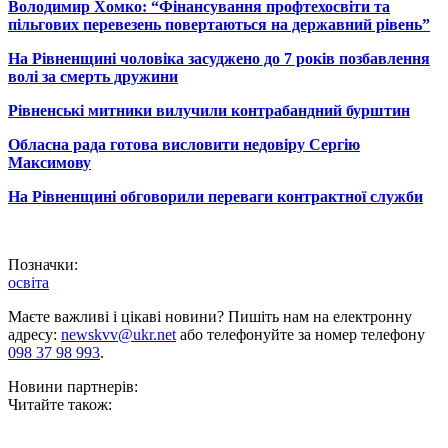
Володимир Хомко: “Фінансування профтехосвіти та
пільгових перевезень повертаються на державний рівень”
На Рівненщині чоловіка засуджено до 7 років позбавлення
волі за смерть дружини
Рівненські митники вилучили контрабандний бурштин
Обласна рада готова висловити недовіру Сергію
Максимову
На Рівненщині обговорили переваги контрактної служби
Позначки:
освіта
Маєте важливі і цікаві новини? Пишіть нам на електронну
адресу:
newskvv@ukr.net
або телефонуйте за номер телефону
098 37 98 993
.
Новини партнерів:
Читайте також: