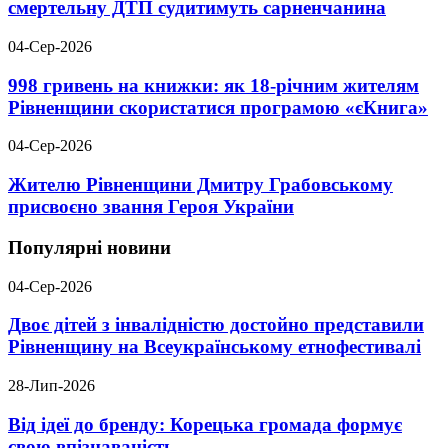
смертельну ДТП судитимуть сарненчанина
04-Сер-2026
998 гривень на книжки: як 18-річним жителям
Рівненщини скористатися програмою «єКнига»
04-Сер-2026
Жителю Рівненщини Дмитру Грабовському
присвоєно звання Героя України
Популярні новини
04-Сер-2026
Двоє дітей з інвалідністю достойно представили
Рівненщину на Всеукраїнському етнофестивалі
28-Лип-2026
Від ідеї до бренду: Корецька громада формує
свою впізнаваність