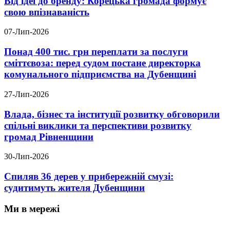
Від ідеї до бренду: Корецька громада формує
свою впізнаваність
07-Лип-2026
Понад 400 тис. грн переплати за послуги
сміттєвоза: перед судом постане директорка
комунального підприємства на Дубенщині
27-Лип-2026
Влада, бізнес та інституції розвитку обговорили
спільні виклики та перспективи розвитку
громад Рівненщини
30-Лип-2026
Спиляв 36 дерев у прибережній смузі:
судитимуть жителя Дубенщини
Ми в мережі