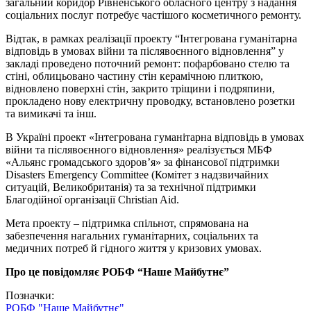
загальний коридор Рівненського обласного центру з надання
соціальних послуг потребує частішого косметичного ремонту.
Відтак, в рамках реалізації проекту “Інтегрована гуманітарна
відповідь в умовах війни та післявоєнного відновлення” у
закладі проведено поточний ремонт: пофарбовано стелю та
стіні, облицьовано частину стін керамічною плиткою,
відновлено поверхні стін, закрито тріщини і подряпини,
прокладено нову електричну проводку, встановлено розетки
та вимикачі та інш.
В Україні проект «Інтегрована гуманітарна відповідь в умовах
війни та післявоєнного відновлення» реалізується МБФ
«Альянс громадського здоров’я» за фінансової підтримки
Disasters Emergency Committee (Комітет з надзвичайних
ситуацій, Великобританія) та за технічної підтримки
Благодійної організації Christian Aid.
Мета проекту – підтримка спільнот, спрямована на
забезпечення нагальних гуманітарних, соціальних та
медичних потреб й гідного життя у кризових умовах.
Про це повідомляє РОБФ “Наше Майбутнє”
Позначки:
РОБФ "Наше Майбутнє"