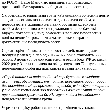
до РОБФ «Наше Майбутнє надійшла від громадської
організації «Всеукраїнське об’єднання переселенців».
Як розповідає ініціативна група «Рівненський обласний центр
з надання соціальних послуг» надає послуги особам, які
перебувають в складних життєвих обставинах, зокрема
особам без постійного місця проживання та особам, які
відбули покарання у виді обмеження волі або позбавлення
волі на певний строк, значна частина яких втратила
документи, що посвідчують особу.
Середньорічний показник кількості людей, яким надали
послуги у закладі в період 2017 -2022 років становить 683
особи. З початку повномасштабної агресії з боку РФ до кінця
2022 року Заклад прийняв на обслуговування 72 внутрішньо
переміщених особи які підпадають в зазначені категорії
«Серед наших клієнтів особи, які перебувають в складних
життєвих обставинах; внутрішньо переміщені особи; особи
без постійного місця проживання; особи, які відбули покарання
у виді обмеження волі або позбавлення волі на певний строк;
представники уразливих до ВІЛ груп; люди з інвалідністю»
, –
повідомляє ініціативна група.
Через специфіку роботи житлове приміщення, а також