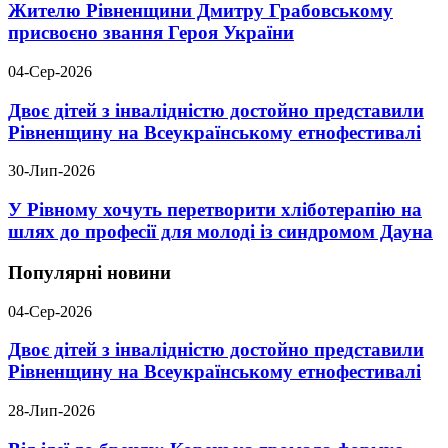
Жителю Рівненщини Дмитру Грабовському
присвоєно звання Героя України
04-Сер-2026
Двоє дітей з інвалідністю достойно представили
Рівненщину на Всеукраїнському етнофестивалі
30-Лип-2026
У Рівному хочуть перетворити хліботерапію на
шлях до професії для молоді із синдромом Дауна
Популярні новини
04-Сер-2026
Двоє дітей з інвалідністю достойно представили
Рівненщину на Всеукраїнському етнофестивалі
28-Лип-2026