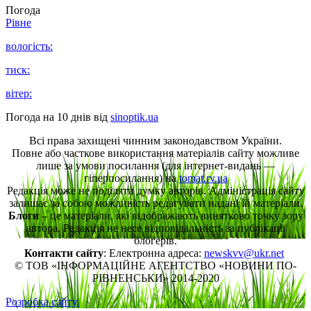
Погода
Рівне
вологість:
тиск:
вітер:
Погода на 10 днів від
sinoptik.ua
Всі права захищені чинним законодавством України.
Повне або часткове використання матеріалів сайту можливе
лише за умови посилання (для інтернет-видань —
гіперпосилання) на
tomat.rv.ua
Редакція може не поділяти думку авторів. Адміністрація сайту
залишає за собою можливість редагувати надані їй матеріали.
Блоги
– це матеріали, які відображають винятково точку зору
автора. Редакція не несе відповідальність за публікації
блогерів.
Контакти сайту
: Електронна адреса:
newskvv@ukr.net
© ТОВ «ІНФОРМАЦІЙНЕ АГЕНТСТВО «НОВИНИ ПО-
РІВНЕНСЬКИ» 2014-2020
Розробка сайту.