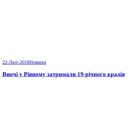
22-Лют-2018
Новини
Вночі у Рівному затримали 19-річного крадія