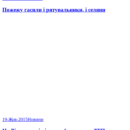
Пожежу гасили і рятувальники, і селяни
19-Жов-2015
Новини