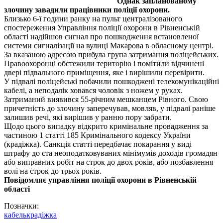
Однак запланованому
злочину завадили працівники поліції охорони.
Близько 6-ї години ранку на пульт централізованого
спостереження Управління поліції охорони в Рівненській
області надійшов сигнал про пошкодження встановленої
системи сигналізації на вулиці Макарова в обласному центрі.
За вказаною адресою прибула група затримання поліцейських.
Правоохоронці обстежили територію і помітили відчинені
двері підвального приміщення, яке і вирішили перевірити.
У підвалі поліцейські побачили пошкоджені телекомунікаційні
кабелі, а неподалік ховався чоловік з ножем у руках.
Затриманий виявився 55-річним мешканцем Рівного. Свою
причетність до злочину заперечував, мовляв, у підвалі раніше
залишив речі, які вирішив у ранню пору забрати.
Щодо цього випадку відкрито кримінальне провадження за
частиною 1 статті 185 Кримінального кодексу України
(крадіжка). Санкція статті передбачає покарання у виді
штрафу до ста неоподатковуваних мінімумів доходів громадян
або виправних робіт на строк до двох років, або позбавлення
волі на строк до трьох років.
Повідомляє управління поліції охорони в Рівненській
області
Позначки:
кабель
крадіжка