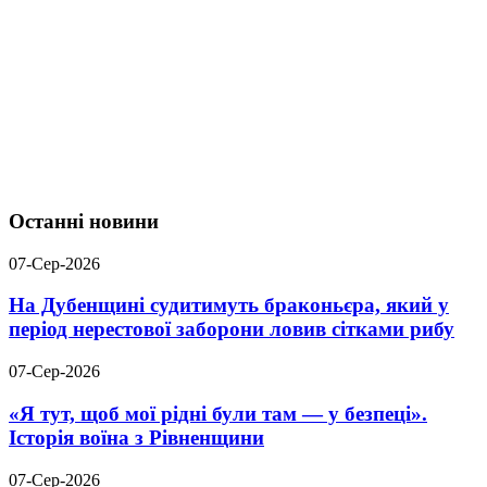
Останні новини
07-Сер-2026
На Дубенщині судитимуть браконьєра, який у
період нерестової заборони ловив сітками рибу
07-Сер-2026
«Я тут, щоб мої рідні були там — у безпеці».
Історія воїна з Рівненщини
07-Сер-2026