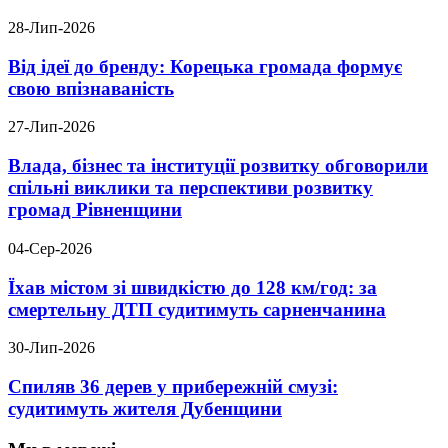
28-Лип-2026
Від ідеї до бренду: Корецька громада формує
свою впізнаваність
27-Лип-2026
Влада, бізнес та інституції розвитку обговорили
спільні виклики та перспективи розвитку
громад Рівненщини
04-Сер-2026
Їхав містом зі швидкістю до 128 км/год: за
смертельну ДТП судитимуть сарненчанина
30-Лип-2026
Спиляв 36 дерев у прибережній смузі:
судитимуть жителя Дубенщини