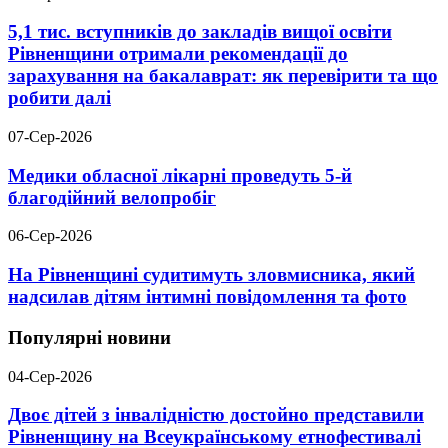
5,1 тис. вступників до закладів вищої освіти
Рівненщини отримали рекомендації до
зарахування на бакалаврат: як перевірити та що
робити далі
07-Сер-2026
Медики обласної лікарні проведуть 5-й
благодійний велопробіг
06-Сер-2026
На Рівненщині судитимуть зловмисника, який
надсилав дітям інтимні повідомлення та фото
Популярні новини
04-Сер-2026
Двоє дітей з інвалідністю достойно представили
Рівненщину на Всеукраїнському етнофестивалі