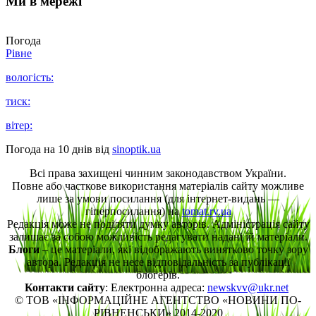
Ми в мережі
Погода
Рівне
вологість:
тиск:
вітер:
Погода на 10 днів від
sinoptik.ua
Всі права захищені чинним законодавством України.
Повне або часткове використання матеріалів сайту можливе
лише за умови посилання (для інтернет-видань —
гіперпосилання) на
tomat.rv.ua
Редакція може не поділяти думку авторів. Адміністрація сайту
залишає за собою можливість редагувати надані їй матеріали.
Блоги
– це матеріали, які відображають винятково точку зору
автора. Редакція не несе відповідальність за публікації
блогерів.
Контакти сайту
: Електронна адреса:
newskvv@ukr.net
© ТОВ «ІНФОРМАЦІЙНЕ АГЕНТСТВО «НОВИНИ ПО-
РІВНЕНСЬКИ» 2014-2020