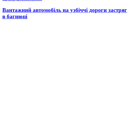
Вантажний автомобіль на узбіччі дороги застряг
в багнюці