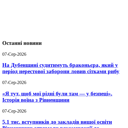
Останні новини
07-Сер-2026
На Дубенщині судитимуть браконьєра, який у
період нерестової заборони ловив сітками рибу
07-Сер-2026
«Я тут, щоб мої рідні були там — у безпеці».
Історія воїна з Рівненщини
07-Сер-2026
5,1 тис. вступників до закладів вищої освіти