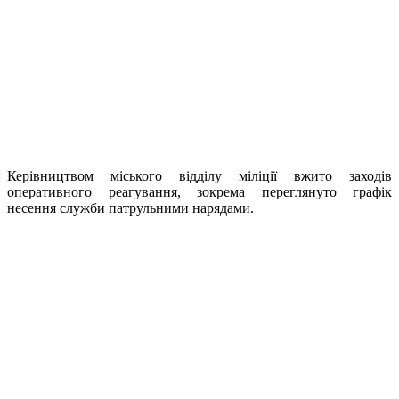
Керівництвом міського відділу міліції вжито заходів
оперативного реагування, зокрема переглянуто графік
несення служби патрульними нарядами.