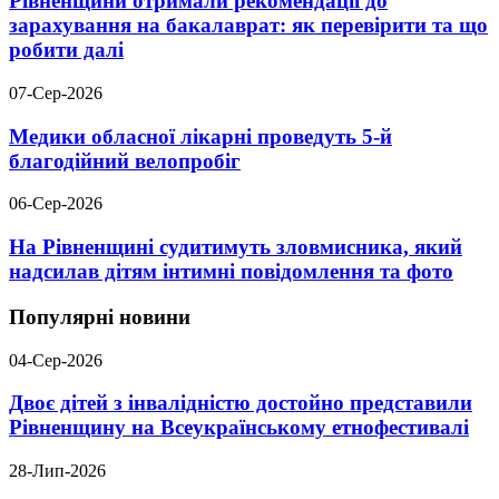
Рівненщини отримали рекомендації до
зарахування на бакалаврат: як перевірити та що
робити далі
07-Сер-2026
Медики обласної лікарні проведуть 5-й
благодійний велопробіг
06-Сер-2026
На Рівненщині судитимуть зловмисника, який
надсилав дітям інтимні повідомлення та фото
Популярні новини
04-Сер-2026
Двоє дітей з інвалідністю достойно представили
Рівненщину на Всеукраїнському етнофестивалі
28-Лип-2026