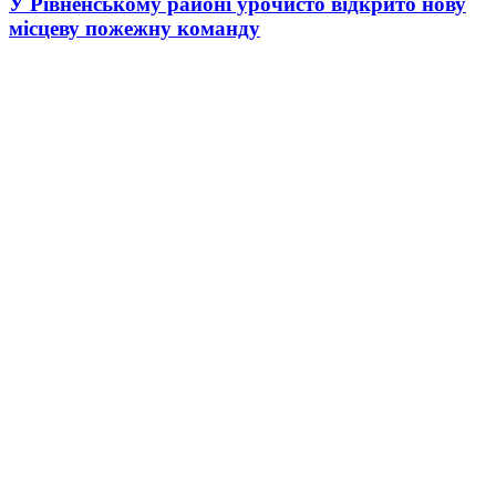
У Рівненському районі урочисто відкрито нову
місцеву пожежну команду