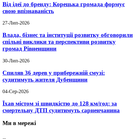
Від ідеї до бренду: Корецька громада формує
свою впізнаваність
27-Лип-2026
Влада, бізнес та інституції розвитку обговорили
спільні виклики та перспективи розвитку
громад Рівненщини
30-Лип-2026
Спиляв 36 дерев у прибережній смузі:
судитимуть жителя Дубенщини
04-Сер-2026
Їхав містом зі швидкістю до 128 км/год: за
смертельну ДТП судитимуть сарненчанина
Ми в мережі