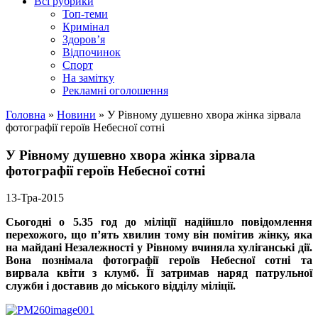
Всі рубрики
Топ-теми
Кримінал
Здоров’я
Відпочинок
Спорт
На замітку
Рекламні оголошення
Головна
»
Новини
»
У Рівному душевно хвора жінка зірвала
фотографії героїв Небесної сотні
У Рівному душевно хвора жінка зірвала
фотографії героїв Небесної сотні
13-Тра-2015
Сьогодні о 5.35
год
до міліції надійшло повідомлення
перехожого, що п’ять хвилин тому він помітив жінку, яка
на майдані Незалежності у Рівному вчиняла хуліганські дії.
Вона познімала фотографії героїв Небесної сотні та
вирвала квіти з клумб. Її затримав наряд патрульної
служби і доставив до міського відділу міліції.