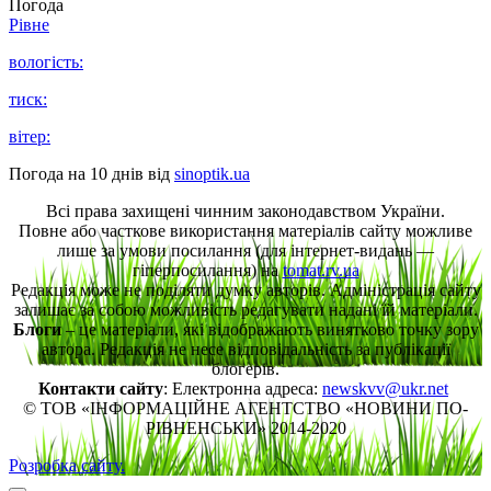
Погода
Рівне
вологість:
тиск:
вітер:
Погода на 10 днів від
sinoptik.ua
Всі права захищені чинним законодавством України.
Повне або часткове використання матеріалів сайту можливе
лише за умови посилання (для інтернет-видань —
гіперпосилання) на
tomat.rv.ua
Редакція може не поділяти думку авторів. Адміністрація сайту
залишає за собою можливість редагувати надані їй матеріали.
Блоги
– це матеріали, які відображають винятково точку зору
автора. Редакція не несе відповідальність за публікації
блогерів.
Контакти сайту
: Електронна адреса:
newskvv@ukr.net
© ТОВ «ІНФОРМАЦІЙНЕ АГЕНТСТВО «НОВИНИ ПО-
РІВНЕНСЬКИ» 2014-2020
Розробка сайту.