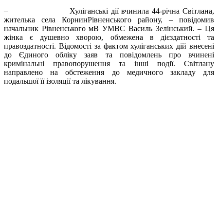
– Хуліганські дії вчинила 44-річна Світлана,
жителька села КорнинРівненського району, – повідомив
начальник Рівненського мВ УМВС Василь Зелінський. – Ця
жінка є душевно хворою, обмежена в дієздатності та
правоздатності. Відомості за фактом хуліганських дій внесені
до Єдиного обліку заяв та повідомлень про вчинені
кримінальні правопорушення та інші події. Світлану
направлено на обстеження до медичного закладу для
подальшої її ізоляції та лікування.