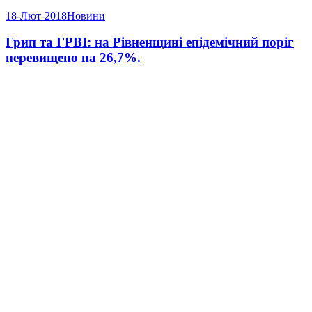
18-Лют-2018
Новини
Грип та ГРВІ: на Рівненщині епідемічний поріг
перевищено на 26,7%.