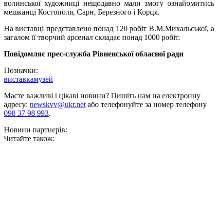
волинської художниці нещодавно мали змогу ознайомитись
мешканці Костополя, Сарн, Березного і Корця.
На виставці представлено понад 120 робіт В.М.Михальської, а
загалом її творчий арсенал складає понад 1000 робіт.
Повідомляє прес-служба Рівненської обласної ради
Позначки:
виставка
музей
Маєте важливі і цікаві новини? Пишіть нам на електронну
адресу:
newskvv@ukr.net
або телефонуйте за номер телефону
098 37 98 993
.
Новини партнерів:
Читайте також: