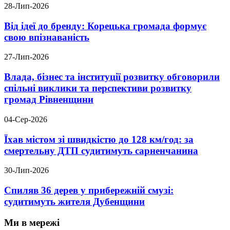
28-Лип-2026
Від ідеї до бренду: Корецька громада формує
свою впізнаваність
27-Лип-2026
Влада, бізнес та інституції розвитку обговорили
спільні виклики та перспективи розвитку
громад Рівненщини
04-Сер-2026
Їхав містом зі швидкістю до 128 км/год: за
смертельну ДТП судитимуть сарненчанина
30-Лип-2026
Спиляв 36 дерев у прибережній смузі:
судитимуть жителя Дубенщини
Ми в мережі