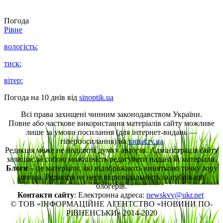
Погода
Рівне
вологість:
тиск:
вітер:
Погода на 10 днів від
sinoptik.ua
Всі права захищені чинним законодавством України.
Повне або часткове використання матеріалів сайту можливе
лише за умови посилання (для інтернет-видань —
гіперпосилання) на
tomat.rv.ua
Редакція може не поділяти думку авторів. Адміністрація сайту
залишає за собою можливість редагувати надані їй матеріали.
Блоги
– це матеріали, які відображають винятково точку зору
автора. Редакція не несе відповідальність за публікації
блогерів.
Контакти сайту
: Електронна адреса:
newskvv@ukr.net
© ТОВ «ІНФОРМАЦІЙНЕ АГЕНТСТВО «НОВИНИ ПО-
РІВНЕНСЬКИ» 2014-2020