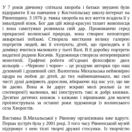
У 7 років дівчинку спіткала хвороба і батьки змушені були
відправити її на навчання у Костопільську школу-інтернат на
Рівненщину. З 1976 р. тяжка хвороба на все життя всадила її у
інвалідний візок. Бог дав цій жінці-красуні талант живописця
і вона самотужки розвивала свій дар. Проживаючи серед
прекрасної волинської природи, вона створює неповторні
акварельні пейзажі. Створила мисткиня велику галерею
портретів людей, які її оточують; дітей, що приходять в її
домівку вчитися малювати у тьоті Валі. В її доробку портрети
видатної родини Косачів. Художниця створила неперевершені
монотипії. Графічні роботи об’єднані філософією двох
кольорів – «Червоне і чорне» – це роздуми авторки про наш
духовний і душевний світ. Валентина Михальська неймовірно
щедра на любов до дітей, до тих найменшеньких, які свої
чисті душі довіряють дорослим, вбираючи від нас усе, що ми
їм даємо. Вона ж їм дарує яскраві милі реальні (а не
спотворені!) малюнки, які ілюструють такі ж добрі книжки.
Десятки дитячих книжок з казками і віршиками для малечі
проілюструвала за останні роки художниця із волинського
села Хворостів.
Виставка В.Михальської у Рівному організована вже вдруге.
Перша зустріч була у 2001 році. З того часу Рівненський музей
підтримує з нею тісні творчі дружні стосунки. Із творчістю