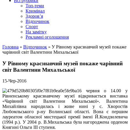
Всі рубрики
Топ-теми
Кримінал
Здоров’я
Відпочинок
Спорт
На замітку
Рекламні оголошення
Головна
»
Відпочинок
»
У Рівному краєзнавчий музей покаже
чарівний світ Валентини Михальської
У Рівному краєзнавчий музей покаже чарівний
світ Валентини Михальської
15-Чер-2016
16 червня о 14.00 у
Рівненському краєзнавчому музеї відкривається виставка
«Чарівний світ Валентини Михальської». Валентина
Михайлівна народилась і живе нині у с. Хворостів
Любомльського р-ну Волинської області. Вона є першим
лауреатом обласної мистецької премії імені Й.Кондзилевича
(1994 р.). У 2004 р. В.Михальська була нагороджена орденом
Княгині Ольги ІІІ ступеня.