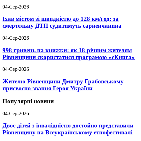
04-Сер-2026
Їхав містом зі швидкістю до 128 км/год: за
смертельну ДТП судитимуть сарненчанина
04-Сер-2026
998 гривень на книжки: як 18-річним жителям
Рівненщини скористатися програмою «єКнига»
04-Сер-2026
Жителю Рівненщини Дмитру Грабовському
присвоєно звання Героя України
Популярні новини
04-Сер-2026
Двоє дітей з інвалідністю достойно представили
Рівненщину на Всеукраїнському етнофестивалі