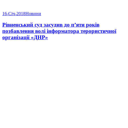
16-Січ-2018
Новини
Рівненський суд засудив до п’яти років
позбавлення волі інформатора терористичної
організації «ДНР»