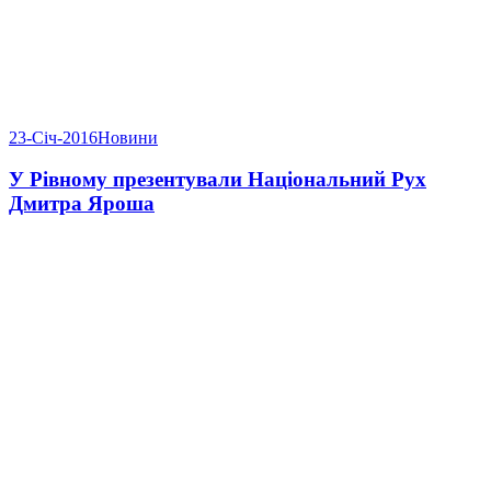
23-Січ-2016
Новини
У Рівному презентували Національний Рух
Дмитра Яроша