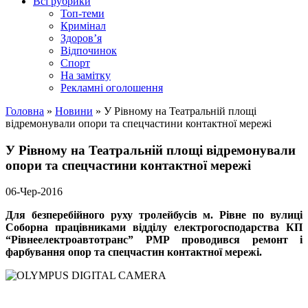
Всі рубрики
Топ-теми
Кримінал
Здоров’я
Відпочинок
Спорт
На замітку
Рекламні оголошення
Головна
»
Новини
»
У Рівному на Театральній площі
відремонували опори та спецчастини контактної мережі
У Рівному на Театральній площі відремонували
опори та спецчастини контактної мережі
06-Чер-2016
Для безперебійного руху тролейбусів м. Рівне по вулиці
Соборна працівниками відділу електрогосподарства КП
“Рівнеелектроавтотранс” РМР проводився ремонт і
фарбування опор та спецчастин контактної мережі.