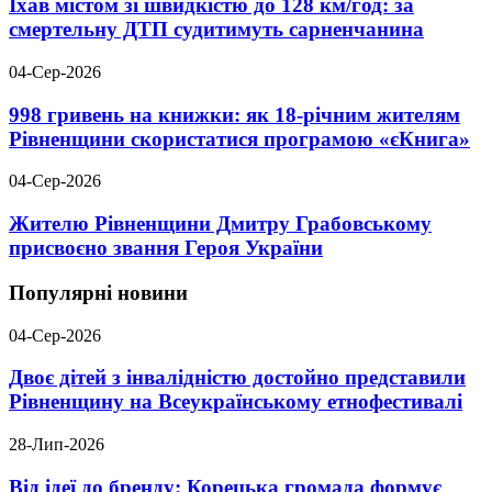
Їхав містом зі швидкістю до 128 км/год: за
смертельну ДТП судитимуть сарненчанина
04-Сер-2026
998 гривень на книжки: як 18-річним жителям
Рівненщини скористатися програмою «єКнига»
04-Сер-2026
Жителю Рівненщини Дмитру Грабовському
присвоєно звання Героя України
Популярні новини
04-Сер-2026
Двоє дітей з інвалідністю достойно представили
Рівненщину на Всеукраїнському етнофестивалі
28-Лип-2026
Від ідеї до бренду: Корецька громада формує