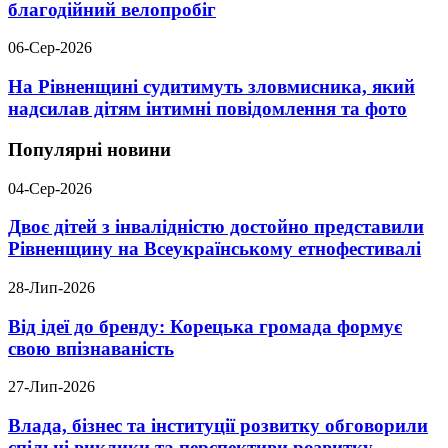
благодійний велопробіг
06-Сер-2026
На Рівненщині судитимуть зловмисника, який
надсилав дітям інтимні повідомлення та фото
Популярні новини
04-Сер-2026
Двоє дітей з інвалідністю достойно представили
Рівненщину на Всеукраїнському етнофестивалі
28-Лип-2026
Від ідеї до бренду: Корецька громада формує
свою впізнаваність
27-Лип-2026
Влада, бізнес та інституції розвитку обговорили
спільні виклики та перспективи розвитку