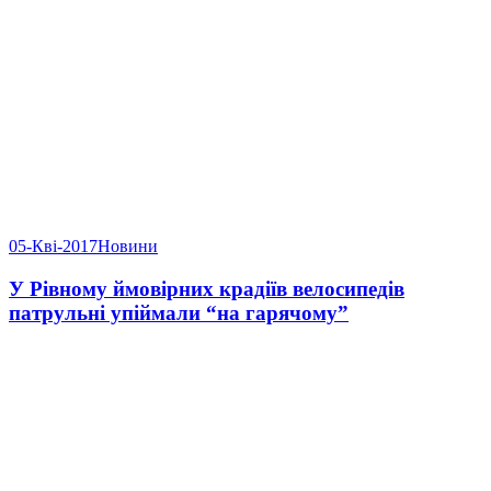
05-Кві-2017
Новини
У Рівному ймовірних крадіїв велосипедів
патрульні упіймали “на гарячому”