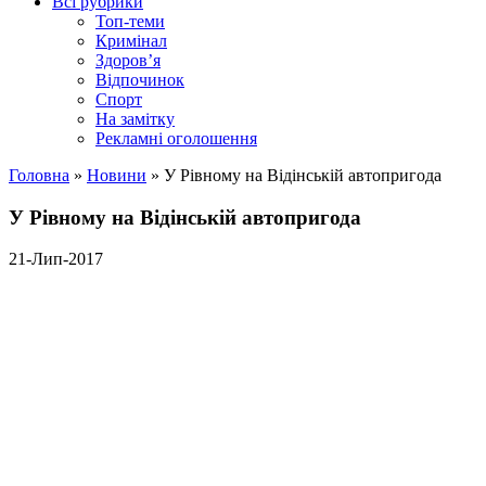
Всі рубрики
Топ-теми
Кримінал
Здоров’я
Відпочинок
Спорт
На замітку
Рекламні оголошення
Головна
»
Новини
»
У Рівному на Відінській автопригода
У Рівному на Відінській автопригода
21-Лип-2017