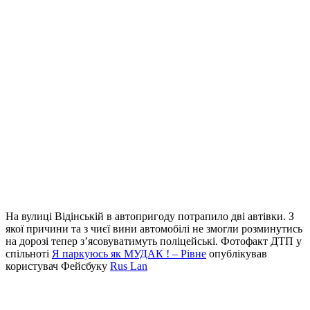
На вулиці Відінській в автопригоду потрапило дві автівки. З
якої причини та з чиєї вини автомобілі не змогли розминутись
на дорозі тепер з’ясовуватимуть поліцейські. Фотофакт ДТП у
спільноті
Я паркуюсь як МУДAК ! – Рівне
опублікував
користувач Фейсбуку
Rus Lan