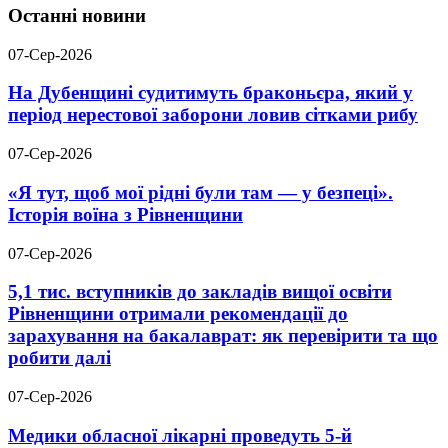
Останні новини
07-Сер-2026
На Дубенщині судитимуть браконьєра, який у
період нерестової заборони ловив сітками рибу
07-Сер-2026
«Я тут, щоб мої рідні були там — у безпеці».
Історія воїна з Рівненщини
07-Сер-2026
5,1 тис. вступників до закладів вищої освіти
Рівненщини отримали рекомендації до
зарахування на бакалаврат: як перевірити та що
робити далі
07-Сер-2026
Медики обласної лікарні проведуть 5-й