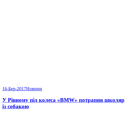
16-Бер-2017
Новини
У Рівному під колеса «BMW» потрапив школяр
із собакою