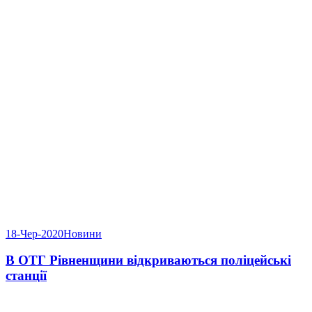
18-Чер-2020
Новини
В ОТГ Рівненщини відкриваються поліцейські
станції