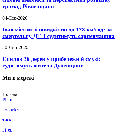
громад Рівненщини
04-Сер-2026
Їхав містом зі швидкістю до 128 км/год: за
смертельну ДТП судитимуть сарненчанина
30-Лип-2026
Спиляв 36 дерев у прибережній смузі:
судитимуть жителя Дубенщини
Ми в мережі
Погода
Рівне
вологість:
тиск:
вітер: