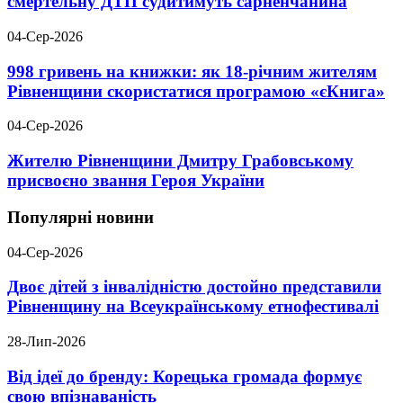
смертельну ДТП судитимуть сарненчанина
04-Сер-2026
998 гривень на книжки: як 18-річним жителям
Рівненщини скористатися програмою «єКнига»
04-Сер-2026
Жителю Рівненщини Дмитру Грабовському
присвоєно звання Героя України
Популярні новини
04-Сер-2026
Двоє дітей з інвалідністю достойно представили
Рівненщину на Всеукраїнському етнофестивалі
28-Лип-2026
Від ідеї до бренду: Корецька громада формує
свою впізнаваність