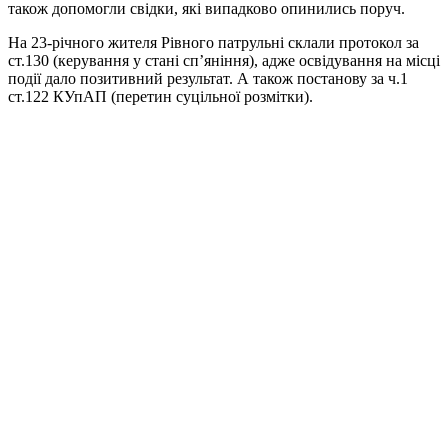
також допомогли
свідки, які випадково опинились поруч.
На 23-річного жителя Рівного патрульні склали протокол за
ст.130 (керування у стані сп’яніння), адже освідування на місці
події дало позитивний результат. А також постанову за ч.1
ст.122 КУпАП (перетин суцільної розмітки).