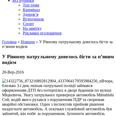
Всі рубрики
Топ-теми
Кримінал
Здоров’я
Відпочинок
Спорт
На замітку
Рекламні оголошення
Головна
»
Новини
»
У Рівному патрульному довелось бігти за
п’яним водієм
У Рівному патрульному довелось бігти за п’яним
водієм
20-Вер-2016
Вчора,
близько 3-ї дня, екіпаж патрульної поліції займався
оформленням ДТП без потерпілих в дворі будинків по вулиці
Міцкевича. Увагу патрульних привернув автомобіль Mitsubishi
Colt, водій якого рухався з порушенням ПДР та сворював
аварійні обстановки. Один з інспектоів прийняв рішення
наздогнати автомобіль. А оскільки службовий автомобіль був
зайнятий, він побіг за порушником. Зупинити автомобіль