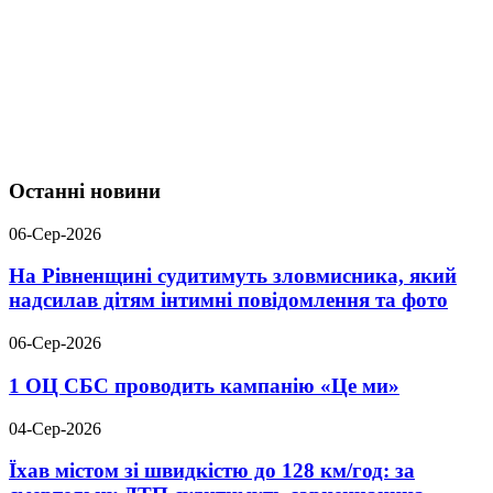
Останні новини
06-Сер-2026
На Рівненщині судитимуть зловмисника, який
надсилав дітям інтимні повідомлення та фото
06-Сер-2026
1 ОЦ СБС проводить кампанію «Це ми»
04-Сер-2026
Їхав містом зі швидкістю до 128 км/год: за