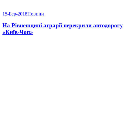
15-Бер-2018
Новини
На Рівненщині аграрії перекрили автодорогу
«Київ-Чоп»