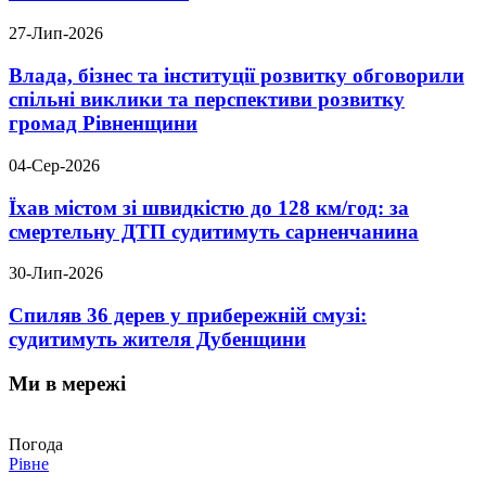
27-Лип-2026
Влада, бізнес та інституції розвитку обговорили
спільні виклики та перспективи розвитку
громад Рівненщини
04-Сер-2026
Їхав містом зі швидкістю до 128 км/год: за
смертельну ДТП судитимуть сарненчанина
30-Лип-2026
Спиляв 36 дерев у прибережній смузі:
судитимуть жителя Дубенщини
Ми в мережі
Погода
Рівне