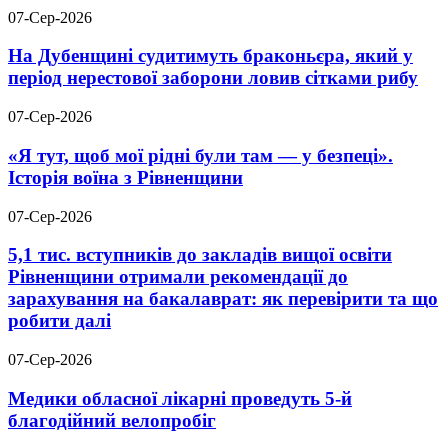
07-Сер-2026
На Дубенщині судитимуть браконьєра, який у
період нерестової заборони ловив сітками рибу
07-Сер-2026
«Я тут, щоб мої рідні були там — у безпеці».
Історія воїна з Рівненщини
07-Сер-2026
5,1 тис. вступників до закладів вищої освіти
Рівненщини отримали рекомендації до
зарахування на бакалаврат: як перевірити та що
робити далі
07-Сер-2026
Медики обласної лікарні проведуть 5-й
благодійний велопробіг