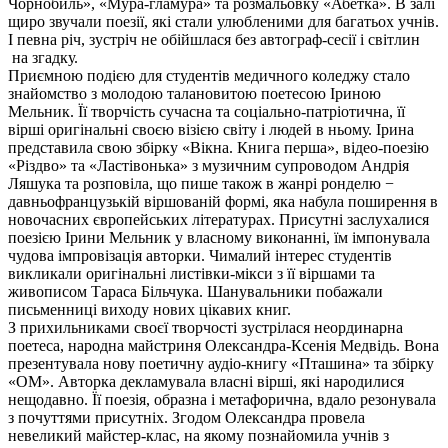
Чорнобиль», «Мура-гламура» та розмальовку «Абетка». В залі
щиро звучали поезії, які стали улюбленими для багатьох учнів.
І певна річ, зустріч не обійшлася без автограф-сесії і світлин
на згадку.
Приємною подією для студентів медичного коледжу стало
знайомство з молодою талановитою поетесою Іриною
Мельник. Її творчість сучасна та соціально-патріотична, її
вірші оригінальні своєю візією світу і людей в ньому. Ірина
представила свою збірку «Вікна. Книга перша», відео-поезію
«Різдво» та «Ластівонька» з музичним супроводом Андрія
Ляшука та розповіла, що пише також в жанрі ронделю −
давньофранцузькій віршованій формі, яка набула поширення в
новочасних європейських літературах. Присутні заслухалися
поезією Ірини Мельник у власному виконанні, їм імпонувала
чудова імпровізація авторки. Чималий інтерес студентів
викликали оригінальні листівки-мікси з її віршами та
живописом Тараса Більчука. Шанувальники побажали
письменниці виходу нових цікавих книг.
З прихильниками своєї творчості зустрілася неординарна
поетеса, народна майстриня Олександра-Ксенія Медвідь. Вона
презентувала нову поетичну аудіо-книгу «Пташина» та збірку
«ОМ». Авторка декламувала власні вірші, які народилися
нещодавно. Її поезія, образна і метафорична, вдало резонувала
з почуттями присутніх. Згодом Олександра провела
невеликий майстер-клас, на якому познайомила учнів з