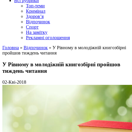
Всі рубрики
Топ-теми
Кримінал
Здоров’я
Відпочинок
Спорт
На замітку
Рекламні оголошення
Головна
»
Відпочинок
»
У Рівному в молодіжній книгозбірні
пройшов тиждень читання
У Рівному в молодіжній книгозбірні пройшов
тиждень читання
02-Кві-2018