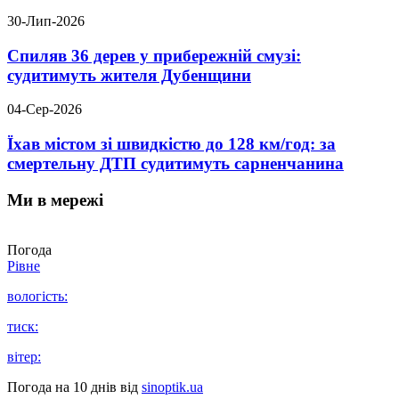
30-Лип-2026
Спиляв 36 дерев у прибережній смузі:
судитимуть жителя Дубенщини
04-Сер-2026
Їхав містом зі швидкістю до 128 км/год: за
смертельну ДТП судитимуть сарненчанина
Ми в мережі
Погода
Рівне
вологість:
тиск:
вітер:
Погода на 10 днів від
sinoptik.ua