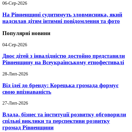
06-Сер-2026
На Рівненщині судитимуть зловмисника, який
надсилав дітям інтимні повідомлення та фото
Популярні новини
04-Сер-2026
Двоє дітей з інвалідністю достойно представили
Рівненщину на Всеукраїнському етнофестивалі
28-Лип-2026
Від ідеї до бренду: Корецька громада формує
свою впізнаваність
27-Лип-2026
Влада, бізнес та інституції розвитку обговорили
спільні виклики та перспективи розвитку
громад Рівненщини