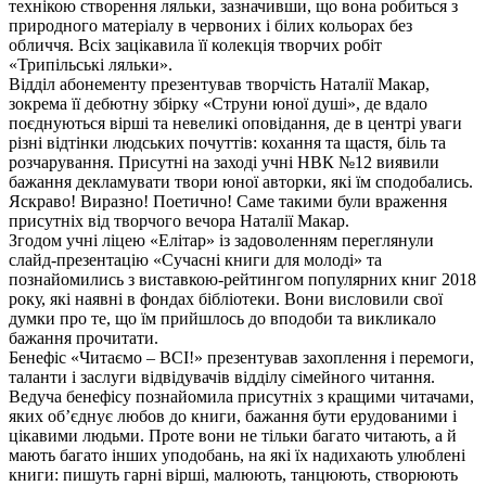
технікою створення ляльки, зазначивши, що вона робиться з
природного матеріалу в червоних і білих кольорах без
обличчя. Всіх зацікавила її колекція творчих робіт
«Трипільські ляльки».
Відділ абонементу презентував творчість Наталії Макар,
зокрема її дебютну збірку «Струни юної душі», де вдало
поєднуються вірші та невеликі оповідання, де в центрі уваги
різні відтінки людських почуттів: кохання та щастя, біль та
розчарування. Присутні на заході учні НВК №12 виявили
бажання декламувати твори юної авторки, які їм сподобались.
Яскраво! Виразно! Поетично! Саме такими були враження
присутніх від творчого вечора Наталії Макар.
Згодом учні ліцею «Елітар» із задоволенням переглянули
слайд-презентацію «Сучасні книги для молоді» та
познайомились з виставкою-рейтингом популярних книг 2018
року, які наявні в фондах бібліотеки. Вони висловили свої
думки про те, що їм прийшлось до вподоби та викликало
бажання прочитати.
Бенефіс «Читаємо – ВСІ!» презентував захоплення і перемоги,
таланти і заслуги відвідувачів відділу сімейного читання.
Ведуча бенефісу познайомила присутніх з кращими читачами,
яких об’єднує любов до книги, бажання бути ерудованими і
цікавими людьми. Проте вони не тільки багато читають, а й
мають багато інших уподобань, на які їх надихають улюблені
книги: пишуть гарні вірші, малюють, танцюють, створюють