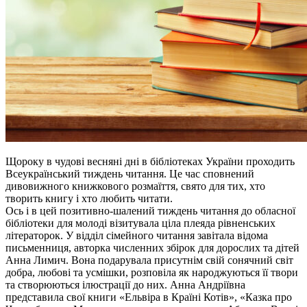
Щороку в чудові весняні дні в бібліотеках України проходить
Всеукраїнський тиждень читання. Це час сповнений
дивовижного книжкового розмаїття, свято для тих, хто
творить книгу і хто любить читати.
Ось і в цей позитивно-шалений тиждень читання до обласної
бібліотеки для молоді візитувала ціла плеяда рівненських
літераторок. У відділ сімейного читання завітала відома
письменниця, авторка численних збірок для дорослих та дітей
Анна Лимич. Вона подарувала присутнім свій сонячний світ
добра, любові та усмішки, розповіла як народжуються її твори
та створюються ілюстрації до них. Анна Андріївна
представила свої книги «Ельвіра в Країні Котів», «Казка про