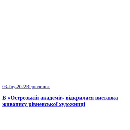
03-Гру-2022
Відпочинок
В «Острозькій академії» відкрилася виставка
живопису рівненської художниці