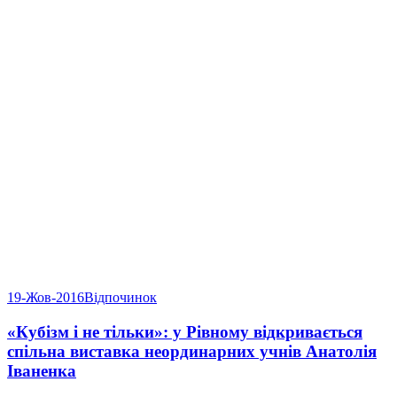
19-Жов-2016
Відпочинок
«Кубізм і не тільки»: у Рівному відкривається
спільна виставка неординарних учнів Анатолія
Іваненка