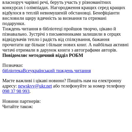
власноруч чарівні речі, беруть участь у різноманітних
конкурсах і олімпіадах. Нагородження кращих серед кращих
відбулося в теплій невимушеній обстановці. Бенефіціанти
висловили щиру вдячність за визнання та отримані
подарунки.
Тиждень читання в бібліотеці пройшов творчо, цікаво й
пізнавально. Зустрічі з письменниками залишили в серцях
відвідувачів тепло і радість від спілкування, бажання
прочитати ще більше і більше нових книг. А найбільш активні
читачі отримали в дарунок книги з автографами авторів.
Повідомляє методичний відділ РОБМ
Позначки:
бібліотека
Всеукраїнський тиждень читання
Маєте важливі і цікаві новини? Пишіть нам на електронну
адресу:
newskvv@ukr.net
або телефонуйте за номер телефону
098 37 98 993
.
Новини партнерів:
Читайте також: