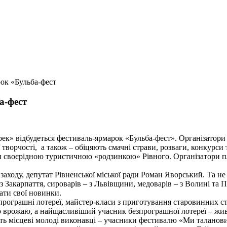
рок «Бульба-фест
а-фест
трек» відбудеться фестиваль-ярмарок «Бульба-фест». Організатор
 творчості, а також – обіцяють смачні страви, розваги, конкурси
ти своєрідною туристичною «родзинкою» Рівного. Організатори пл
ор заходу, депутат Рівненської міської ради Роман Яворський. Та 
 з Закарпаття, сироварів – з Львівщини, медоварів – з Волині т
ати свої новинки.
зпрограшні лотереї, майстер-класи з приготування старовинних с
 врожаю, а найщасливіший учасник безпрограшної лотереї – жив
ь місцеві молоді виконавці – учасники фестивалю «Ми талановиті