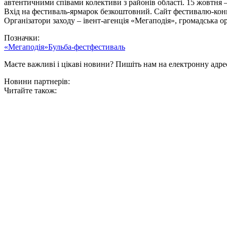
автентичними співами колективи з районів області. 15 жовтня 
Вхід на фестиваль-ярмарок безкоштовний. Сайт фестивалю-конк
Організатори заходу – івент-агенція «Мегаподія», громадська о
Позначки:
«Мегаподія»
Бульба-фест
фестиваль
Маєте важливі і цікаві новини? Пишіть нам на електронну адре
Новини партнерів:
Читайте також: