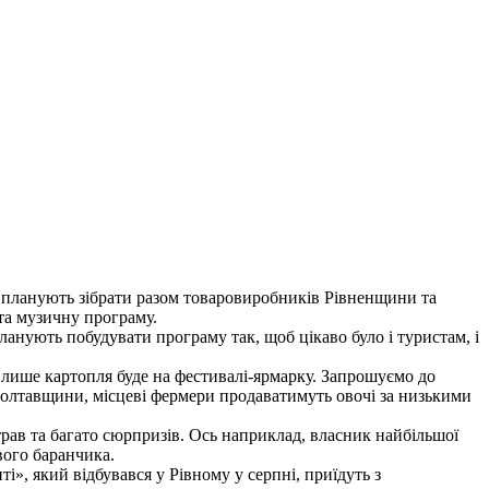
и планують зібрати разом товаровиробників Рівненщини та
 та музичну програму.
анують побудувати програму так, щоб цікаво було і туристам, і
не лише картопля буде на фестивалі-ярмарку. Запрошуємо до
а Полтавщини, місцеві фермери продаватимуть овочі за низькими
трав та багато сюрпризів. Ось наприклад, власник найбільшої
ого баранчика.
», який відбувався у Рівному у серпні, приїдуть з