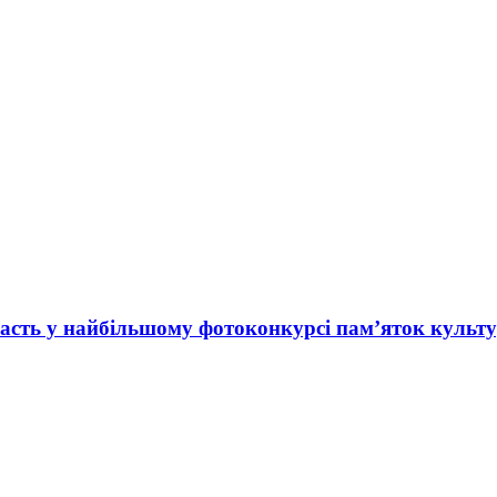
асть у найбільшому фотоконкурсі пам’яток культ