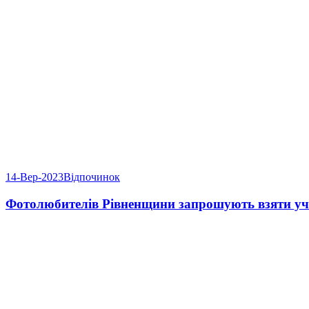
14-Вер-2023
Відпочинок
Фотолюбителів Рівненщини запрошують взяти уч