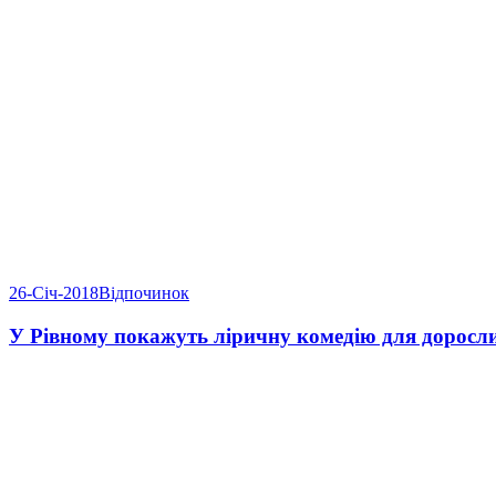
26-Січ-2018
Відпочинок
У Рівному покажуть ліричну комедію для доросл