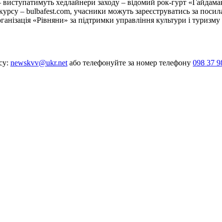
– виступатимуть хедлайнери заходу – відомий рок-гурт «Гайдама
урсу – bulbafest.com, учасники можуть зареєструватись за поси
рганізація «Рівняни» за підтримки управління культури і туризму 
су:
newskvv@ukr.net
або телефонуйте за номер телефону
098 37 9