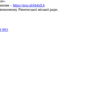
ки».
ланням –
https://goo.gl/eb4xE4
виконкому Рівненської міської ради.
8 993
.