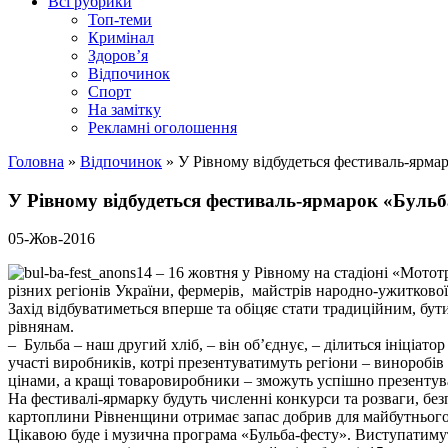
Всі рубрики
Топ-теми
Кримінал
Здоров’я
Відпочинок
Спорт
На замітку
Рекламні оголошення
Головна
»
Відпочинок
»
У Рівному відбудеться фестиваль-ярма
У Рівному відбудеться фестиваль-ярмарок «Бульб
05-Жов-2016
14 – 16 жовтня у Рівному на стадіоні «Мото
різних регіонів України, фермерів, майстрів народно-ужиткової
Захід відбуватиметься вперше та обіцяє стати традиційним, бу
рівнянам.
– Бульба – наш другий хліб, – він об’єднує, – ділиться ініціат
участі виробників, котрі презентуватимуть регіони – виноробів
цінами, а кращі товаровиробники – зможуть успішно презентув
На фестивалі-ярмарку будуть численні конкурси та розваги, бе
картоплини Рівненщини отримає запас добрив для майбутнього
Цікавою буде і музична програма «Бульба-фесту». Виступатимут