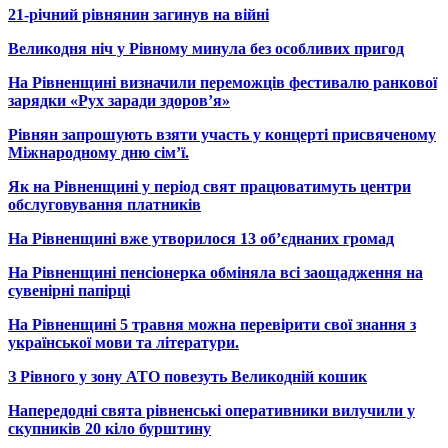
21-річний рівнянин загинув на війні
Великодня ніч у Рівному минула без особливих пригод
На Рівненщині визначили переможців фестивалю ранкової
зарядки «Рух заради здоров’я»
Рівнян запрошують взяти участь у концерті присвяченому
Міжнародному дню сім’ї.
Як на Рівненщині у період свят працюватимуть центри
обслуговування платників
На Рівненщині вже утворилося 13 об’єднаних громад
На Рівненщині пенсіонерка обміняла всі заощадження на
сувенірні папірці
На Рівненщині 5 травня можна перевірити свої знання з
української мови та літератури.
З Рівного у зону АТО повезуть Великодній кошик
Напередодні свята рівненські оперативники вилучили у
скупників 20 кіло бурштину