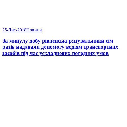
25-Лис-2018
Новини
За минулу добу рівненські рятувальники сім
разів надавали допомогу водіям транспортних
засобів під час ускладнених погодних умов