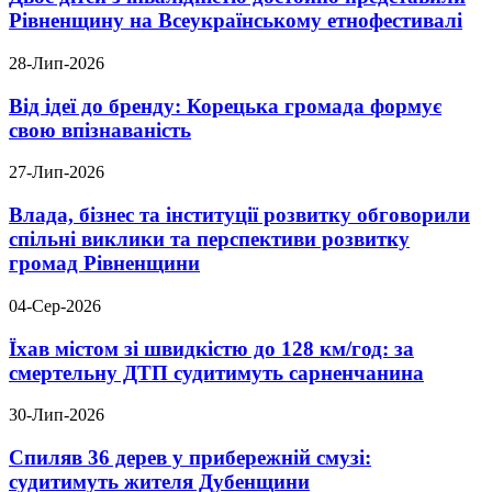
Рівненщину на Всеукраїнському етнофестивалі
28-Лип-2026
Від ідеї до бренду: Корецька громада формує
свою впізнаваність
27-Лип-2026
Влада, бізнес та інституції розвитку обговорили
спільні виклики та перспективи розвитку
громад Рівненщини
04-Сер-2026
Їхав містом зі швидкістю до 128 км/год: за
смертельну ДТП судитимуть сарненчанина
30-Лип-2026
Спиляв 36 дерев у прибережній смузі:
судитимуть жителя Дубенщини