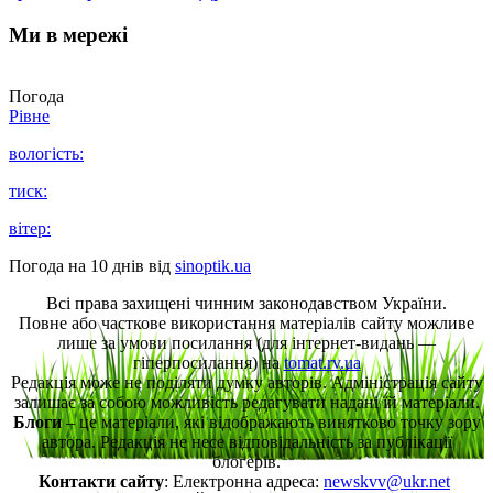
Ми в мережі
Погода
Рівне
вологість:
тиск:
вітер:
Погода на 10 днів від
sinoptik.ua
Всі права захищені чинним законодавством України.
Повне або часткове використання матеріалів сайту можливе
лише за умови посилання (для інтернет-видань —
гіперпосилання) на
tomat.rv.ua
Редакція може не поділяти думку авторів. Адміністрація сайту
залишає за собою можливість редагувати надані їй матеріали.
Блоги
– це матеріали, які відображають винятково точку зору
автора. Редакція не несе відповідальність за публікації
блогерів.
Контакти сайту
: Електронна адреса:
newskvv@ukr.net