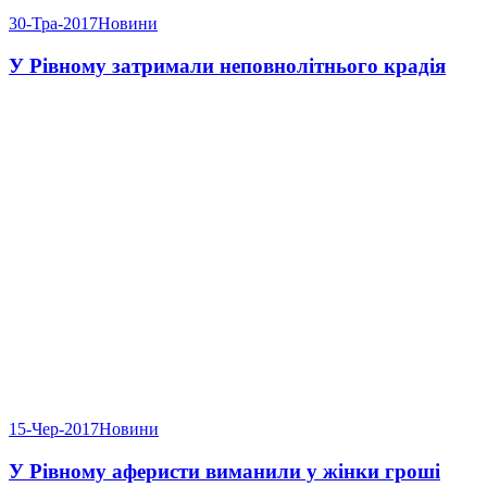
30-Тра-2017
Новини
У Рівному затримали неповнолітнього крадія
15-Чер-2017
Новини
У Рівному аферисти виманили у жінки гроші