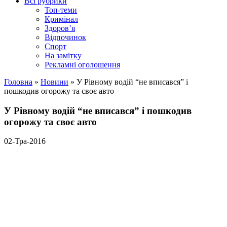
Всі рубрики
Топ-теми
Кримінал
Здоров’я
Відпочинок
Спорт
На замітку
Рекламні оголошення
Головна
»
Новини
»
У Рівному водій “не вписався” і
пошкодив огорожу та своє авто
У Рівному водій “не вписався” і пошкодив
огорожу та своє авто
02-Тра-2016