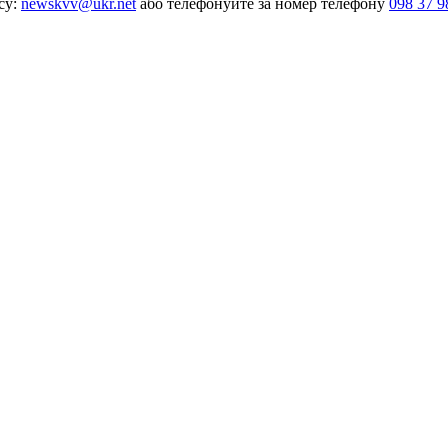
су:
newskvv@ukr.net
або телефонуйте за номер телефону
098 37 9