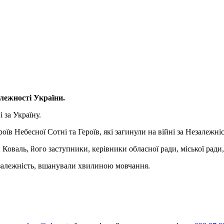
алежності України.
 за Україну.
їв Небесної Сотні та Героїв, які загинули на війні за Незалежні
оваль, його заступники, керівники обласної ради, міської ради,
 незалежність, вшанували хвилиною мовчання.