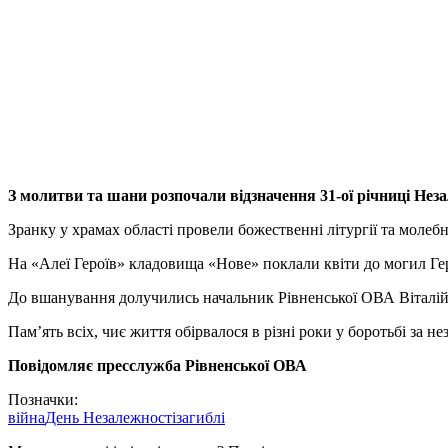
З молитви та шани розпочали відзначення 31-ої річниці Нез
Зранку у храмах області провели божественні літургії та молебні
На «Алеї Героїв» кладовища «Нове» поклали квіти до могил Геро
До вшанування долучились начальник Рівненської ОВА Віталій К
Пам’ять всіх, чиє життя обірвалося в різні роки у боротьбі за
Повідомляє пресслужба Рівненської ОВА
Позначки:
війна
День Незалежності
загиблі