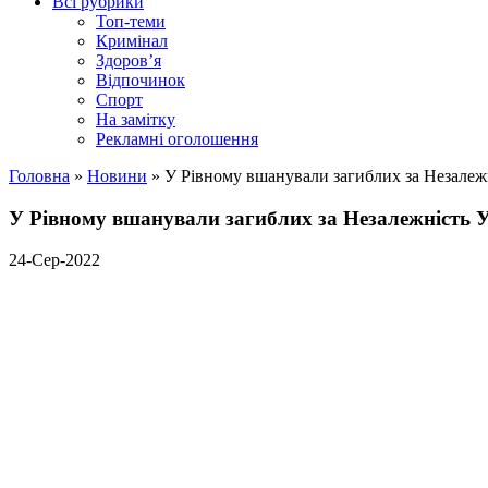
Всі рубрики
Топ-теми
Кримінал
Здоров’я
Відпочинок
Спорт
На замітку
Рекламні оголошення
Головна
»
Новини
»
У Рівному вшанували загиблих за Незалеж
У Рівному вшанували загиблих за Незалежність 
24-Сер-2022