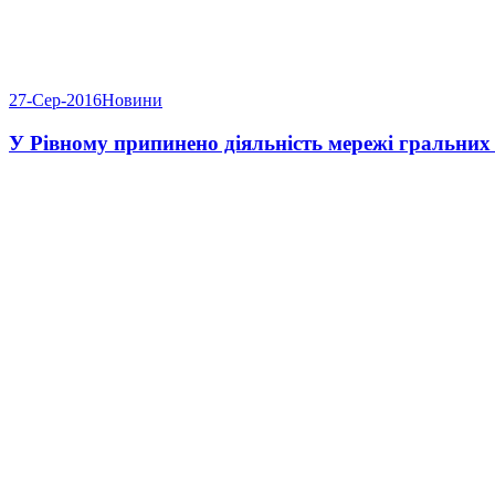
27-Сер-2016
Новини
У Рівному припинено діяльність мережі гральних