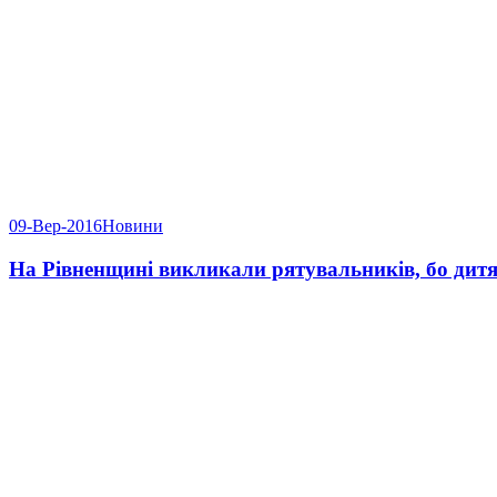
09-Вер-2016
Новини
На Рівненщині викликали рятувальників, бо дитя