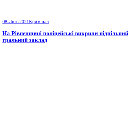
08-Лют-2021
Кримінал
На Рівненщині поліцейські викрили підпільний
гральний заклад