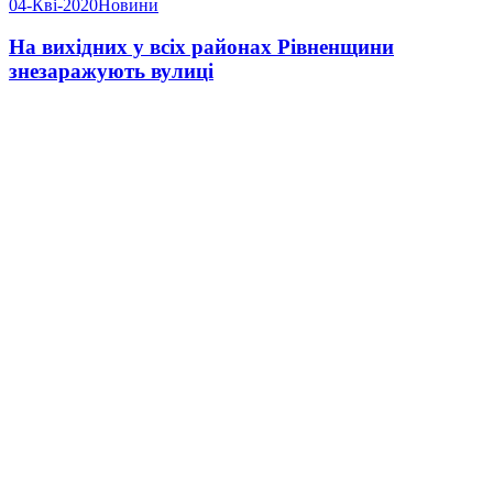
04-Кві-2020
Новини
На вихідних у всіх районах Рівненщини
знезаражують вулиці