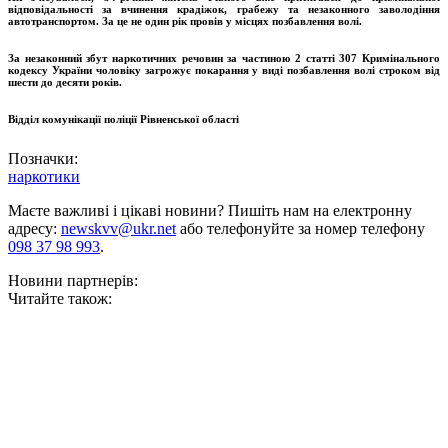
відповідальності за вчинення крадіжок, грабежу та незаконного заволодіння
автотранспортом. За це не один рік провів у місцях позбавлення волі.
За незаконний збут наркотичних речовин за частиною 2 статті 307 Кримінального
кодексу України чоловіку загрожує покарання у виді позбавлення волі строком від
шести до десяти років.
Відділ комунікації поліції Рівненської області
Позначки:
наркотики
Маєте важливі і цікаві новини? Пишіть нам на електронну
адресу:
newskvv@ukr.net
або телефонуйте за номер телефону
098 37 98 993
.
Новини партнерів:
Читайте також: