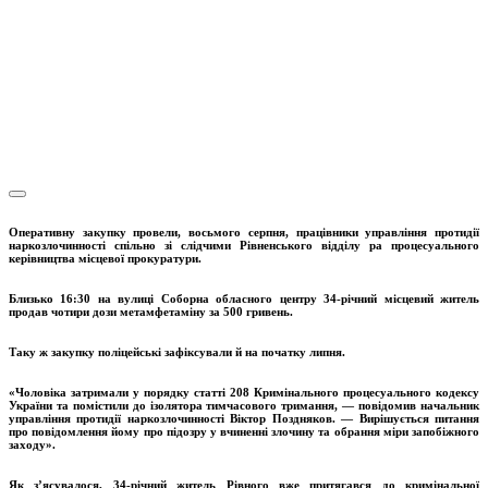
Оперативну закупку провели, восьмого серпня, працівники управління протидії
наркозлочинності спільно зі слідчими Рівненського відділу
p
а процесуального
керівництва місцевої прокуратури.
Близько 16:30 на вулиці Соборна обласного центру 34-річний місцевий житель
продав чотири дози метамфетаміну за 500 гривень.
Таку ж закупку поліцейські зафіксували й на початку липня.
«Чоловіка затримали у порядку статті 208 Кримінального процесуального кодексу
України та помістили до ізолятора тимчасового тримання, — повідомив начальник
управління протидії наркозлочинності Віктор Поздняков. — Вирішується питання
про повідомлення йому про підозру у вчиненні злочину та обрання міри запобіжного
заходу».
Як з’ясувалося, 34-річний житель Рівного вже притягався до кримінальної