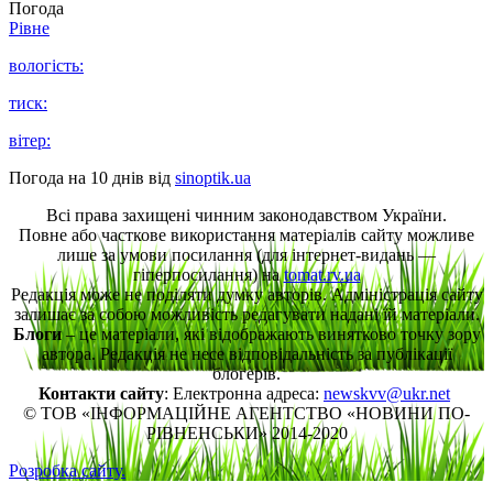
Погода
Рівне
вологість:
тиск:
вітер:
Погода на 10 днів від
sinoptik.ua
Всі права захищені чинним законодавством України.
Повне або часткове використання матеріалів сайту можливе
лише за умови посилання (для інтернет-видань —
гіперпосилання) на
tomat.rv.ua
Редакція може не поділяти думку авторів. Адміністрація сайту
залишає за собою можливість редагувати надані їй матеріали.
Блоги
– це матеріали, які відображають винятково точку зору
автора. Редакція не несе відповідальність за публікації
блогерів.
Контакти сайту
: Електронна адреса:
newskvv@ukr.net
© ТОВ «ІНФОРМАЦІЙНЕ АГЕНТСТВО «НОВИНИ ПО-
РІВНЕНСЬКИ» 2014-2020
Розробка сайту.