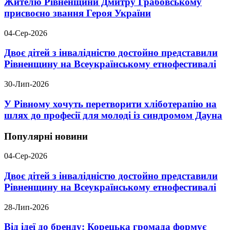
Жителю Рівненщини Дмитру Грабовському
присвоєно звання Героя України
04-Сер-2026
Двоє дітей з інвалідністю достойно представили
Рівненщину на Всеукраїнському етнофестивалі
30-Лип-2026
У Рівному хочуть перетворити хліботерапію на
шлях до професії для молоді із синдромом Дауна
Популярні новини
04-Сер-2026
Двоє дітей з інвалідністю достойно представили
Рівненщину на Всеукраїнському етнофестивалі
28-Лип-2026
Від ідеї до бренду: Корецька громада формує