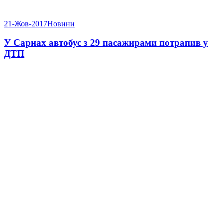
21-Жов-2017
Новини
У Сарнах автобус з 29 пасажирами потрапив у
ДТП