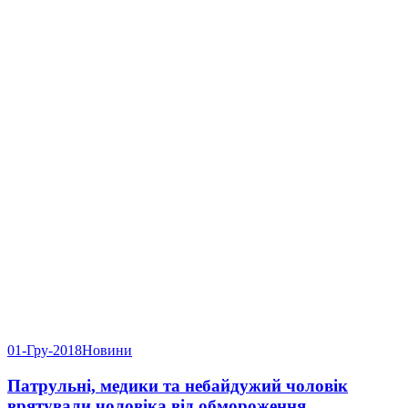
01-Гру-2018
Новини
Патрульні, медики та небайдужий чоловік
врятували чоловіка від обмороження