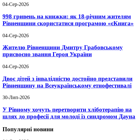
04-Сер-2026
998 гривень на книжки: як 18-річним жителям
Рівненщини скористатися програмою «єКнига»
04-Сер-2026
Жителю Рівненщини Дмитру Грабовському
присвоєно звання Героя України
04-Сер-2026
Двоє дітей з інвалідністю достойно представили
Рівненщину на Всеукраїнському етнофестивалі
30-Лип-2026
У Рівному хочуть перетворити хліботерапію на
шлях до професії для молоді із синдромом Дауна
Популярні новини