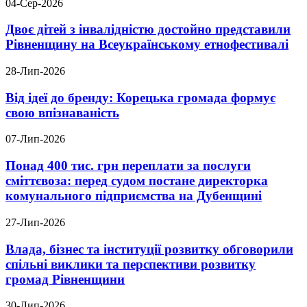
04-Сер-2026
Двоє дітей з інвалідністю достойно представили
Рівненщину на Всеукраїнському етнофестивалі
28-Лип-2026
Від ідеї до бренду: Корецька громада формує
свою впізнаваність
07-Лип-2026
Понад 400 тис. грн переплати за послуги
сміттєвоза: перед судом постане директорка
комунального підприємства на Дубенщині
27-Лип-2026
Влада, бізнес та інституції розвитку обговорили
спільні виклики та перспективи розвитку
громад Рівненщини
30-Лип-2026