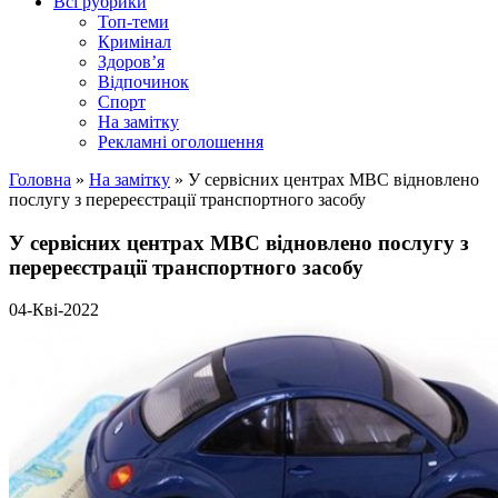
Всі рубрики
Топ-теми
Кримінал
Здоров’я
Відпочинок
Спорт
На замітку
Рекламні оголошення
Головна
»
На замітку
»
У сервісних центрах МВС відновлено
послугу з перереєстрації транспортного засобу
У сервісних центрах МВС відновлено послугу з
перереєстрації транспортного засобу
04-Кві-2022