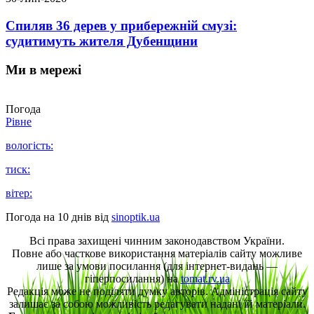
Спиляв 36 дерев у прибережній смузі:
судитимуть жителя Дубенщини
Ми в мережі
Погода
Рівне
вологість:
тиск:
вітер:
Погода на 10 днів від
sinoptik.ua
Всі права захищені чинним законодавством України.
Повне або часткове використання матеріалів сайту можливе
лише за умови посилання (для інтернет-видань —
гіперпосилання) на
tomat.rv.ua
Редакція може не поділяти думку авторів. Адміністрація сайту
залишає за собою можливість редагувати надані їй матеріали.