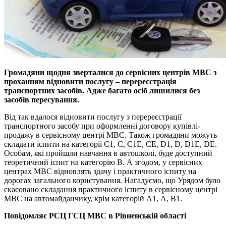
Громадяни щодня зверталися до сервісних центрів МВС з
проханням відновити послугу – перереєстрація
транспортних засобів. Адже багато осіб лишилися без
засобів пересування.
Від так вдалося відновити послугу з перереєстрації
транспортного засобу при оформленні договору купівлі-
продажу в сервісному центрі МВС. Також громадяни можуть
складати іспити на категорії С1, С, С1Е, СЕ, D1, D, D1E, DE.
Особам, які пройшли навчання в автошколі, буде доступний
теоретичний іспит на категорію В. А згодом, у сервісних
центрах МВС відновлять здачу і практичного іспиту на
дорогах загального користування. Нагадуємо, що Урядом було
скасовано складання практичного іспиту в сервісному центрі
МВС на автомайданчику, крім категорій А1, А, В1.
Повідомляє РСЦ ГСЦ МВС в Рівненській області