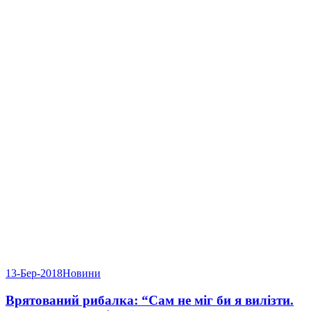
13-Бер-2018
Новини
Врятований рибалка: “Сам не міг би я вилізти.