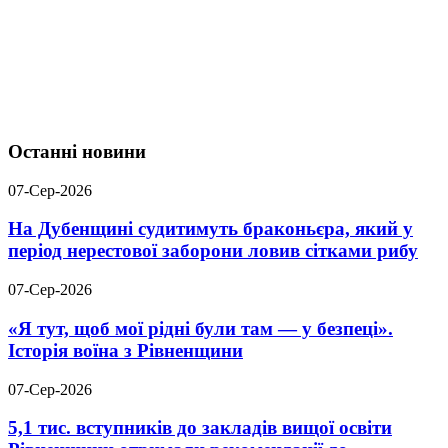
Останні новини
07-Сер-2026
На Дубенщині судитимуть браконьєра, який у
період нерестової заборони ловив сітками рибу
07-Сер-2026
«Я тут, щоб мої рідні були там — у безпеці».
Історія воїна з Рівненщини
07-Сер-2026
5,1 тис. вступників до закладів вищої освіти