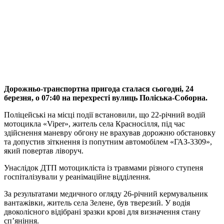
Дорожньо-транспортна пригода сталася сьогодні, 24
березня, о 07:40 на перехресті вулиць Поліська-Соборна.
Поліцейські на місці події встановили, що 22-річний водій
мотоцикла «Viper», житель села Красносілля, під час
здійснення маневру обгону не врахував дорожню обстановку
та допустив зіткнення із попутним автомобілем «ГАЗ-3309»,
який повертав ліворуч.
Унаслідок ДТП мотоцикліста із травмами різного ступеня
госпіталізували у реанімаційне відділення.
За результатами медичного огляду 26-річний кермувальник
вантажівки, житель села Зелене, був тверезий. У водія
двоколісного відібрані зразки крові для визначення стану
сп’яніння.