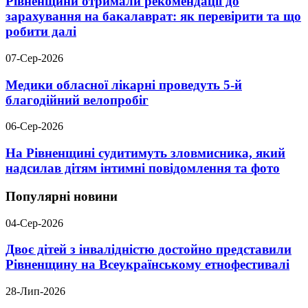
Рівненщини отримали рекомендації до
зарахування на бакалаврат: як перевірити та що
робити далі
07-Сер-2026
Медики обласної лікарні проведуть 5-й
благодійний велопробіг
06-Сер-2026
На Рівненщині судитимуть зловмисника, який
надсилав дітям інтимні повідомлення та фото
Популярні новини
04-Сер-2026
Двоє дітей з інвалідністю достойно представили
Рівненщину на Всеукраїнському етнофестивалі
28-Лип-2026