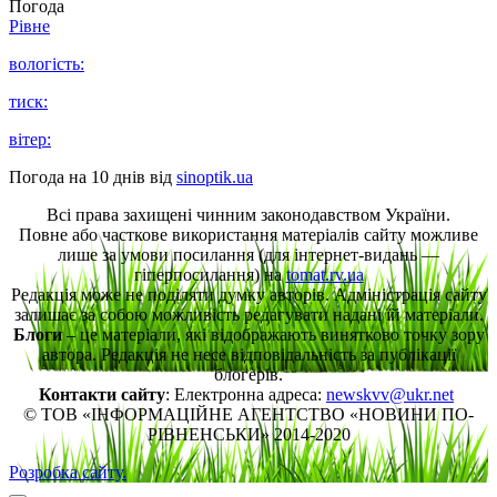
Погода
Рівне
вологість:
тиск:
вітер:
Погода на 10 днів від
sinoptik.ua
Всі права захищені чинним законодавством України.
Повне або часткове використання матеріалів сайту можливе
лише за умови посилання (для інтернет-видань —
гіперпосилання) на
tomat.rv.ua
Редакція може не поділяти думку авторів. Адміністрація сайту
залишає за собою можливість редагувати надані їй матеріали.
Блоги
– це матеріали, які відображають винятково точку зору
автора. Редакція не несе відповідальність за публікації
блогерів.
Контакти сайту
: Електронна адреса:
newskvv@ukr.net
© ТОВ «ІНФОРМАЦІЙНЕ АГЕНТСТВО «НОВИНИ ПО-
РІВНЕНСЬКИ» 2014-2020
Розробка сайту.