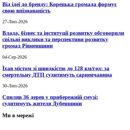
Від ідеї до бренду: Корецька громада формує
свою впізнаваність
27-Лип-2026
Влада, бізнес та інституції розвитку обговорили
спільні виклики та перспективи розвитку
громад Рівненщини
04-Сер-2026
Їхав містом зі швидкістю до 128 км/год: за
смертельну ДТП судитимуть сарненчанина
30-Лип-2026
Спиляв 36 дерев у прибережній смузі:
судитимуть жителя Дубенщини
Ми в мережі