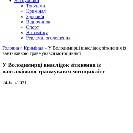
Всі рубрики
Топ-теми
Кримінал
Здоров’я
Відпочинок
Спорт
На замітку
Рекламні оголошення
Головна
»
Кримінал
»
У Володимирці внаслідок зіткнення із
вантажівкою травмувався мотоцикліст
У Володимирці внаслідок зіткнення із
вантажівкою травмувався мотоцикліст
24-Бер-2021