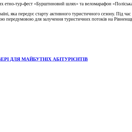
яких етно-тур-фест «Бурштиновий шлях» та веломарафон «Поліська
їні, яка передує старту активного туристичного сезону. Під час 
ливою передумовою для залучення туристичних потоків на Рівненщ
ЕРІ ДЛЯ МАЙБУТНІХ АБІТУРІЄНТІВ