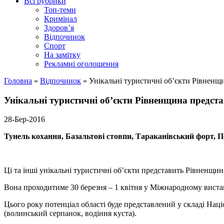
Всі рубрики
Топ-теми
Кримінал
Здоров’я
Відпочинок
Спорт
На замітку
Рекламні оголошення
Головна
»
Відпочинок
»
Унікальні туристичні об’єкти Рівненщ
Унікальні туристичні об’єкти Рівненщина предста
28-Бер-2016
Тунель кохання, Базальтові стовпи, Тараканівський форт, П
Ці та інші унікальні туристичні об’єкти представить Рівненщи
Вона проходитиме 30 березня – 1 квітня у Міжнародному виста
Цього року потенціал області буде представлений у складі Нац
(волинський серпанок, водіння куста).