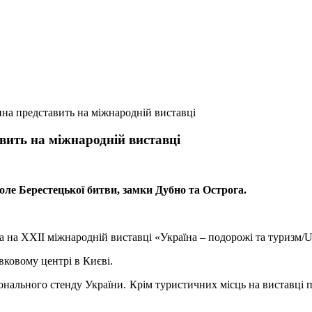
ина представить на міжнародній виставці
вить на міжнародній виставці
оле Берестецької битви, замки Дубно та Острога.
на на ХХІІ міжнародній виставці «Україна – подорожі та туризм/
вковому центрі в Києві.
іонального стенду України. Крім туристичних місць на виставці 