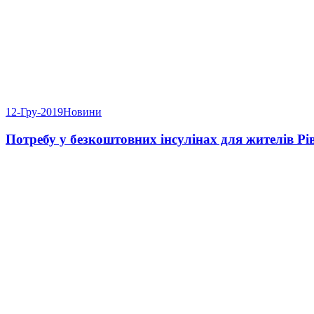
12-Гру-2019
Новини
Потребу у безкоштовних інсулінах для жителів Р