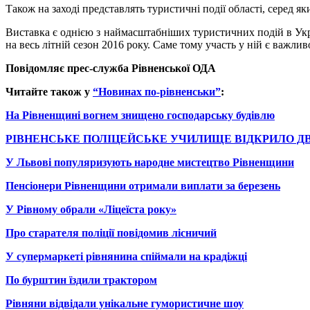
Також на заході представлять туристичні події області, серед 
Виставка є однією з наймасштабніших туристичних подій в Укра
на весь літній сезон 2016 року. Саме тому участь у ній є важ
Повідомляє прес-служба Рівненської ОДА
Читайте також у
“Новинах по-рівненськи”
:
На Рівненщині вогнем знищено господарську будівлю
РІВНЕНСЬКЕ ПОЛІЦЕЙСЬКЕ УЧИЛИЩЕ ВІДКРИЛО ДВ
У Львові популяризують народне мистецтво Рівненщини
Пенсіонери Рівненщини отримали виплати за березень
У Рівному обрали «Ліцеїста року»
Про старателя поліції повідомив лісничий
У супермаркеті рівнянина спіймали на крадіжці
По бурштин їздили трактором
Рівняни відвідали унікальне гумористичне шоу